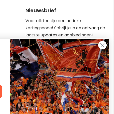
Nieuwsbrief
Voor elk feestje een andere
kortingscode! Schrijf je in en ontvang de
laatste updates en aanbiedingen!
Abonneer
Inschrijven
u
op
kbaar van
onze
nieuwsbrief