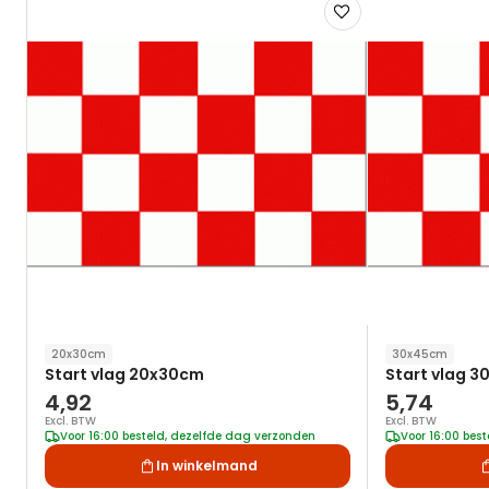
Voeg
toe
aan
verlanglijst
20x30cm
30x45cm
Start vlag 20x30cm
Start vlag 
4,92
5,74
Excl. BTW
Excl. BTW
Voor 16:00 besteld, dezelfde dag verzonden
Voor 16:00 bes
In winkelmand