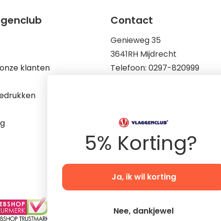
ggenclub
Contact
Genieweg 35
3641RH Mijdrecht
onze klanten
Telefoon: 0297-820999
Mail: info@vlaggenclub.nl
edrukken
KvK: 83198695
Op werkdagen zijn wij berei
ng
9.00 tot 17.00
5% Korting?
Ja, ik wil korting
Nee, dankjewel