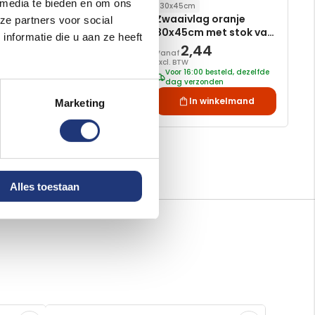
 media te bieden en om ons
30x45cm
30x45cm
Zwaaivlag groen
Zwaaivlag oranje
ze partners voor social
30x45cm met stok van
30x45cm met stok van
nformatie die u aan ze heeft
60cm
60cm
5,00
2,44
Vanaf
Vanaf
Excl. BTW
Excl. BTW
Voor 16:00 besteld, dezelfde
Voor 16:00 besteld, dezelfde
dag verzonden
dag verzonden
In winkelmand
In winkelmand
Marketing
Alles toestaan