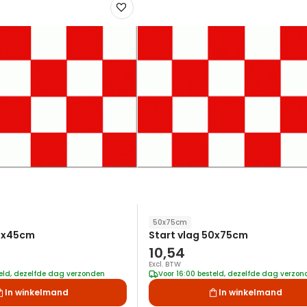
Voeg
toe
aan
verlanglijst
50x75cm
30x45cm
Start vlag 50x75cm
10,54
Excl. BTW
teld, dezelfde dag verzonden
Voor 16:00 besteld, dezelfde dag verzo
In winkelmand
In winkelmand