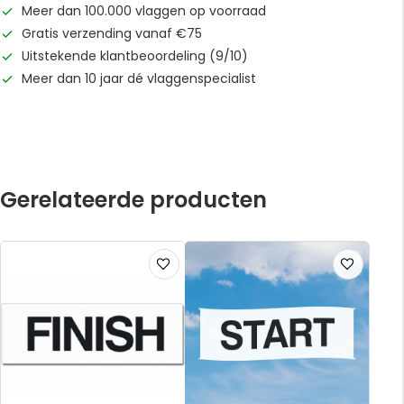
Meer dan 100.000 vlaggen op voorraad
Gratis verzending vanaf €75
Uitstekende klantbeoordeling (9/10)
Meer dan 10 jaar dé vlaggenspecialist
Gerelateerde producten
Voeg
Voeg
toe
toe
aan
aan
verlanglijst
verlanglijst