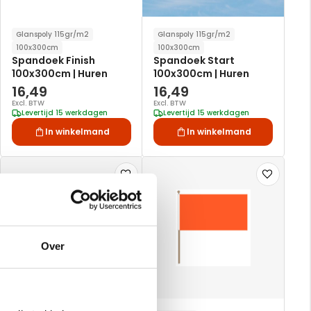
Glanspoly 115gr/m2
Glanspoly 115gr/m2
100x300cm
100x300cm
Spandoek Finish
Spandoek Start
100x300cm | Huren
100x300cm | Huren
16,49
16,49
Excl. BTW
Excl. BTW
Levertijd 15 werkdagen
Levertijd 15 werkdagen
In winkelmand
In winkelmand
Voeg
Voeg
toe
toe
aan
aan
verlanglijst
verlanglijst
Over