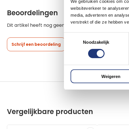
We gebruiken cookies om cont
websiteverkeer te analyseren
Beoordelingen
media, adverteren en analys
verstrekt of die ze hebben v
Dit artikel heeft nog geen beoordelingen.
Toestemmingsselectie
Noodzakelijk
Schrijf een beoordeling
Weigeren
Vergelijkbare producten