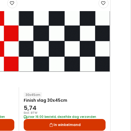
Voeg
Voeg
toe
toe
aan
aan
verlanglijst
verlanglijst
30x45cm
Finish vlag 30x45cm
5,74
Excl. BTW
nden
Voor 16:00 besteld, dezelfde dag verzonden
In winkelmand