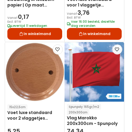
papier | Op maat
voor 1 vlaggetje
bedrukken
15x22,5cm
3,76
Vanaf
0,17
Excl. BTW
Vanaf
Excl. BTW
Voor 16:00 besteld, dezelfde
Levertijd 11 werkdagen
dag verzonden
In winkelmand
In winkelmand
Voeg
Voeg
toe
toe
aan
aan
verlanglijst
verlanglij
Spunpoly 165gr/m2
15x22,5cm
Voet luxe standaard
200x300cm
Vlag Marokko
voor 2 vlaggetjes
200x300cm - Spunpoly
15x22,5cm
5,25
74,34