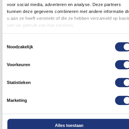
voor social media, adverteren en analyse. Deze partners
Glanspoly 115gr/m2
50x75cm
Glanspoly 115gr/m2
70x100cm
kunnen deze gegevens combineren met andere informatie di
Marokkaanse vlag
Marokkaanse vlag
u aan ze heeft verstrekt of die ze hebben verzameld op basi
50x75cm
70x100cm
16,49
18,14
van uw gebruik van hun services.
Excl. BTW
Excl. BTW
Voor 16:00 besteld, dezelfde
Voor 16:00 besteld, dezelfde
dag verzonden
dag verzonden
Toestemmingsselectie
Noodzakelijk
In winkelmand
In winkelmand
Voeg
Voeg
Voorkeuren
toe
toe
aan
aan
verlanglijst
verlanglij
Statistieken
Marketing
Spunpoly 165gr/m2
Spunpoly 165gr/m2
100x150cm
Marokkaanse vlag
150x225cm
Alles toestaan