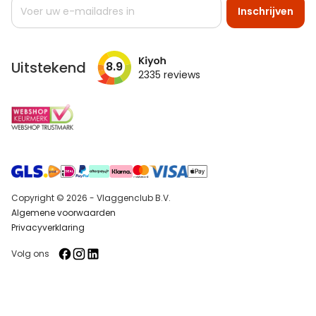
Abonneer
Inschrijven
u
op
onze
nieuwsbrief
Uitstekend
8.9
2335
reviews
Copyright © 2026 - Vlaggenclub B.V.
Algemene voorwaarden
Privacyverklaring
Volg ons