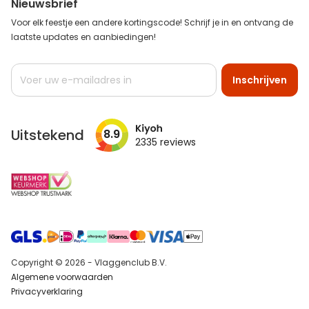
Nieuwsbrief
Voor elk feestje een andere kortingscode! Schrijf je in en ontvang de
laatste updates en aanbiedingen!
Abonneer
Inschrijven
u
op
onze
nieuwsbrief
Uitstekend
8.9
2335
reviews
Copyright © 2026 - Vlaggenclub B.V.
Algemene voorwaarden
Privacyverklaring