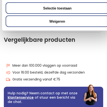
Piratenfeestje 8 stuks
stuks
2,60
1,57
Selectie toestaan
Vanaf
Excl. BTW
Excl. BTW
Voor 16:00 besteld, dezelfde
Voor 16:00 besteld, dezelfde
dag verzonden
dag verzonden
Weigeren
In winkelmand
In winkelmand
Vergelijkbare producten
Meer dan 100.000 vlaggen op voorraad
Voor 16:00 besteld, dezelfde dag verzonden
Gratis verzending vanaf €75
Hulp nodig? Neem contact op met onze
klantenservice
of stuur een bericht via
de chat.