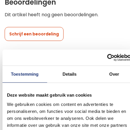
Beoordelingen
Dit artikel heeft nog geen beoordelingen.
Schrijf een beoordeling
Gerelateerde producten
Toestemming
Details
Over
Voeg
Voeg
toe
toe
aan
aan
Deze website maakt gebruik van cookies
verlanglijst
verlanglij
We gebruiken cookies om content en advertenties te
personaliseren, om functies voor social media te bieden en
om ons websiteverkeer te analyseren. Ook delen we
informatie over uw gebruik van onze site met onze partners