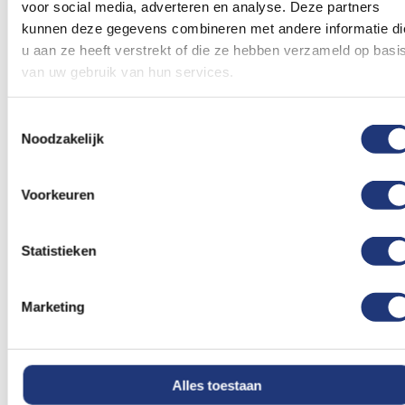
voor social media, adverteren en analyse. Deze partners
kunnen deze gegevens combineren met andere informatie di
10 meter
Vlaggenlijn Red Pirate
Vlaggenlijn Love - 10
u aan ze heeft verstrekt of die ze hebben verzameld op basi
meter vol met hartjes
van uw gebruik van hun services.
2,27
2,19
Vanaf
Excl. BTW
Excl. BTW
Voor 16:00 besteld, dezelfde
Voor 16:00 besteld, dezelfde
Toestemmingsselectie
dag verzonden
dag verzonden
Noodzakelijk
In winkelmand
In winkelmand
Voorkeuren
Voeg
Voeg
toe
toe
aan
aan
verlanglijst
verlanglij
Statistieken
Marketing
Alles toestaan
Uitnodiging
Red Pirate ballonnen 8