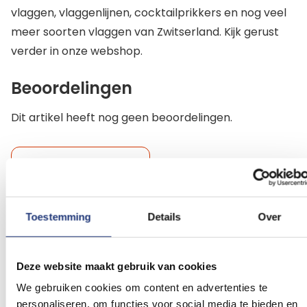
vlaggen, vlaggenlijnen, cocktailprikkers en nog veel
meer soorten vlaggen van Zwitserland. Kijk gerust
verder in onze webshop.
Beoordelingen
Dit artikel heeft nog geen beoordelingen.
Schrijf een beoordeling
Toestemming
Details
Over
Gerelateerde producten
Deze website maakt gebruik van cookies
Voeg
Voeg
We gebruiken cookies om content en advertenties te
toe
toe
aan
aan
personaliseren, om functies voor social media te bieden en