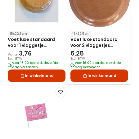
15x22,5cm
15x22,5cm
Voet luxe standaard
Voet luxe standaard
voor 1 vlaggetje
voor 2 vlaggetjes
15x22,5cm
15x22,5cm
3,76
5,25
Vanaf
Excl. BTW
Excl. BTW
Voor 16:00 besteld, dezelfde
Voor 16:00 besteld, dezelfde
dag verzonden
dag verzonden
In winkelmand
In winkelmand
Voeg
toe
aan
verlanglijst