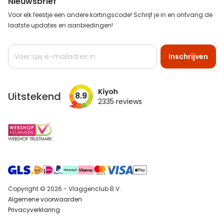
Nieuwsbrief
Voor elk feestje een andere kortingscode! Schrijf je in en ontvang de
laatste updates en aanbiedingen!
Abonneer
Inschrijven
u
op
onze
nieuwsbrief
Uitstekend
8.9
2335
reviews
Copyright © 2026 - Vlaggenclub B.V.
Algemene voorwaarden
Privacyverklaring