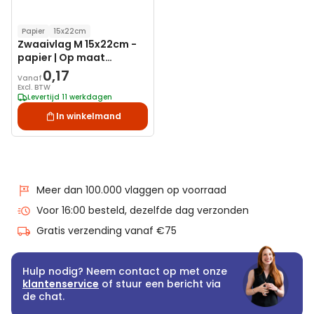
Papier
15x22cm
Zwaaivlag M 15x22cm -
papier | Op maat
bedrukken
0,17
Vanaf
Excl. BTW
Levertijd 11 werkdagen
In winkelmand
Meer dan 100.000 vlaggen op voorraad
Voor 16:00 besteld, dezelfde dag verzonden
Gratis verzending vanaf €75
Hulp nodig? Neem contact op met onze
klantenservice
of stuur een bericht via
de chat.