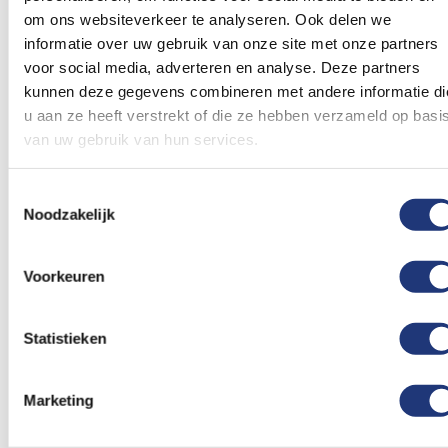
verlanglijst
verlanglij
om ons websiteverkeer te analyseren. Ook delen we
informatie over uw gebruik van onze site met onze partners
voor social media, adverteren en analyse. Deze partners
kunnen deze gegevens combineren met andere informatie di
u aan ze heeft verstrekt of die ze hebben verzameld op basi
van uw gebruik van hun services.
Spunpoly 165gr/m2
Spunpoly 165gr/m2
150x225cm
200x300cm
Vlag Zwitserland
Vlag Zwitserland
Toestemmingsselectie
150x225cm - Spunpoly
200x300cm - Spunpoly
Noodzakelijk
53,68
74,34
Excl. BTW
Excl. BTW
Voor 16:00 besteld, dezelfde
Voor 16:00 besteld, dezelfde
Voorkeuren
dag verzonden
dag verzonden
In winkelmand
In winkelmand
Statistieken
Voeg
Voeg
toe
toe
aan
aan
Marketing
verlanglijst
verlanglij