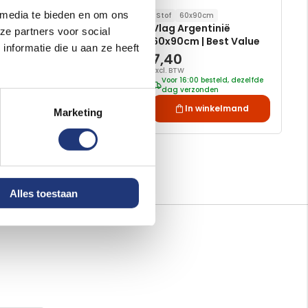
 media te bieden en om ons
Stof
90x150cm
Stof
60x90cm
Vlag Argentinie
Vlag Argentinië
ze partners voor social
90x150cm | Best Value
60x90cm | Best Value
nformatie die u aan ze heeft
12,36
7,40
Vanaf
Excl. BTW
Excl. BTW
Voor 16:00 besteld, dezelfde
Voor 16:00 besteld, dezelfde
dag verzonden
dag verzonden
In winkelmand
In winkelmand
Marketing
Alles toestaan