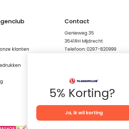
ggenclub
Contact
Genieweg 35
3641RH Mijdrecht
onze klanten
Telefoon: 0297-820999
Mail: info@vlaggenclub.nl
edrukken
KvK: 83198695
Op werkdagen zijn wij berei
ng
9.00 tot 17.00
5% Korting?
Ja, ik wil korting