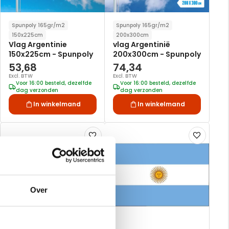
Spunpoly 165gr/m2
Spunpoly 165gr/m2
150x225cm
200x300cm
Vlag Argentinie
vlag Argentinië
150x225cm - Spunpoly
200x300cm - Spunpoly
53,68
74,34
Excl. BTW
Excl. BTW
Voor 16:00 besteld, dezelfde
Voor 16:00 besteld, dezelfde
dag verzonden
dag verzonden
In winkelmand
In winkelmand
Voeg
Voeg
toe
toe
aan
aan
verlanglijst
verlanglijst
Over