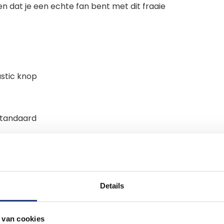
en dat je een echte fan bent met dit fraaie
stic knop
 standaard
lvlag. Hiervoor hebben wij houten
Details
zwaaivlaggen leveren wij ook verschillende
nog veel meer soorten vlaggen van
 van cookies