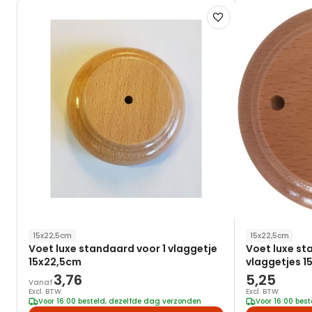
Voeg
toe
aan
verlanglijst
15x22,5cm
15x22,5cm
Voet luxe standaard voor 1 vlaggetje
Voet luxe st
15x22,5cm
vlaggetjes 1
3,76
5,25
Vanaf
Excl. BTW
Excl. BTW
Voor 16:00 besteld, dezelfde dag verzonden
Voor 16:00 bes