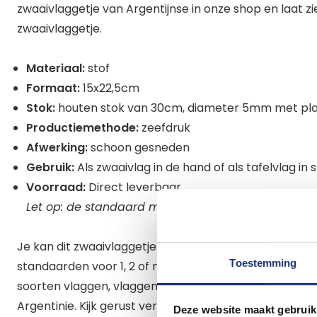
zwaaivlaggetje van Argentijnse in onze shop en laat zi
zwaaivlaggetje.
Materiaal:
stof
Formaat:
15x22,5cm
Stok:
houten stok van 30cm, diameter 5mm met pla
Productiemethode:
zeefdruk
Afwerking:
schoon gesneden
Gebruik:
Als zwaaivlag in de hand of als tafelvlag in
Voorraad:
Direct leverbaar
Let op: de standaard moet je bij bestellen
Je kan dit zwaaivlaggetje ook goed gebruiken als tafe
Toestemming
standaarden voor 1, 2 of meer zwaaivlaggetjes. Naast 
soorten vlaggen, vlaggenlijnen, cocktailprikkers en 
Argentinie. Kijk gerust verder in onze webshop.
Deze website maakt gebruik