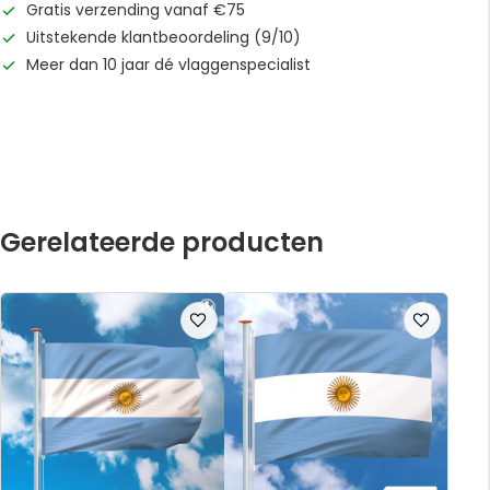
Gratis verzending vanaf €75
Uitstekende klantbeoordeling (9/10)
Meer dan 10 jaar dé vlaggenspecialist
Gerelateerde producten
Voeg
Voeg
toe
toe
aan
aan
verlanglijst
verlanglijst