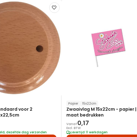
Voeg
toe
aan
verlanglijst
Papier
15x22cm
andaard voor 2
Zwaaivlag M 15x22cm - papier |
5x22,5cm
maat bedrukken
0,17
Vanaf
Excl. BTW
teld, dezelfde dag verzonden
Levertijd 11 werkdagen