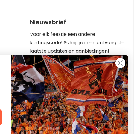
Nieuwsbrief
Voor elk feestje een andere
kortingscode! Schrijf je in en ontvang de
laatste updates en aanbiedingen!
Abonneer
Inschrijven
u
op
kbaar van
onze
nieuwsbrief