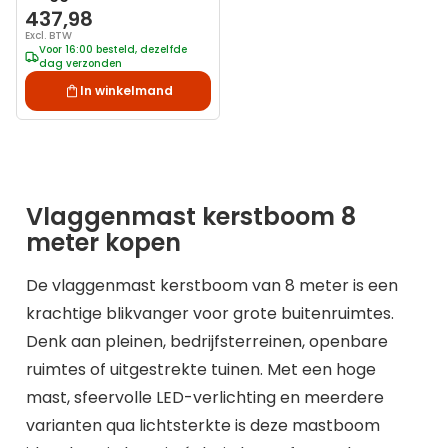
8 meter 2000 LED
437,98
lampjes Warm Wit
Excl. BTW
Twinkle
Voor 16:00 besteld, dezelfde
dag verzonden
In winkelmand
Vlaggenmast kerstboom 8
meter kopen
De vlaggenmast kerstboom van 8 meter is een
krachtige blikvanger voor grote buitenruimtes.
Denk aan pleinen, bedrijfsterreinen, openbare
ruimtes of uitgestrekte tuinen. Met een hoge
mast, sfeervolle LED-verlichting en meerdere
varianten qua lichtsterkte is deze mastboom