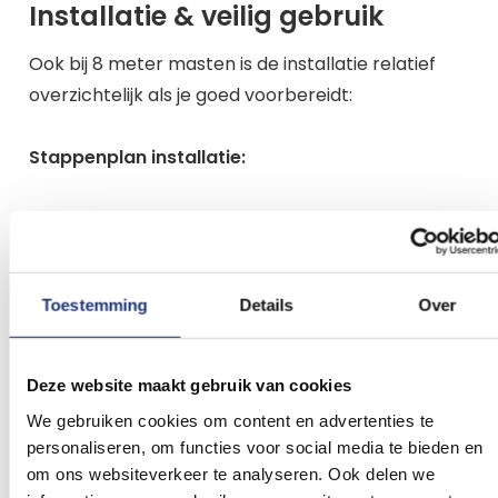
Installatie & veilig gebruik
Ook bij 8 meter masten is de installatie relatief
overzichtelijk als je goed voorbereidt:
Stappenplan installatie:
Plaats de mast stevig in de grond of
bodemconstructie.
Begin boven aan de mast en span de
Toestemming
Details
Over
lichtstrengen naar beneden.
Veranker alle kabels met tie wraps of haken,
Deze website maakt gebruik van cookies
zodat ze strak blijven hangen.
We gebruiken cookies om content en advertenties te
Sluit de transformator aan (meestal
personaliseren, om functies voor social media te bieden en
geleverd bij het pakket).
om ons websiteverkeer te analyseren. Ook delen we