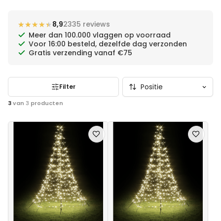
vlaggenmast kerstboom bij Vlaggenclub en laat je
buitenruimte stralen met stijlvolle kerstverlichting.
★★★★★
★★★★★
8,9
2335 reviews
Meer dan 100.000 vlaggen op voorraad
Voor 16:00 besteld, dezelfde dag verzonden
Gratis verzending vanaf €75
Filter
3
van
3
producten
Voeg
Voeg
toe
toe
aan
aan
verlanglijst
verlanglij