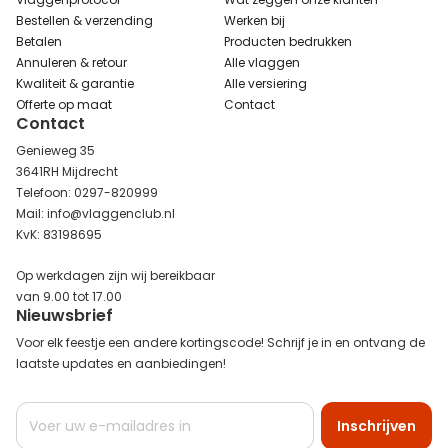
Bestellen & verzending
Werken bij
Betalen
Producten bedrukken
Annuleren & retour
Alle vlaggen
Kwaliteit & garantie
Alle versiering
Offerte op maat
Contact
Contact
Genieweg 35
3641RH Mijdrecht
Telefoon: 0297-820999
Mail: info@vlaggenclub.nl
KvK: 83198695
Op werkdagen zijn wij bereikbaar
van 9.00 tot 17.00
Nieuwsbrief
Voor elk feestje een andere kortingscode! Schrijf je in en ontvang de
laatste updates en aanbiedingen!
Abonneer
Inschrijven
u