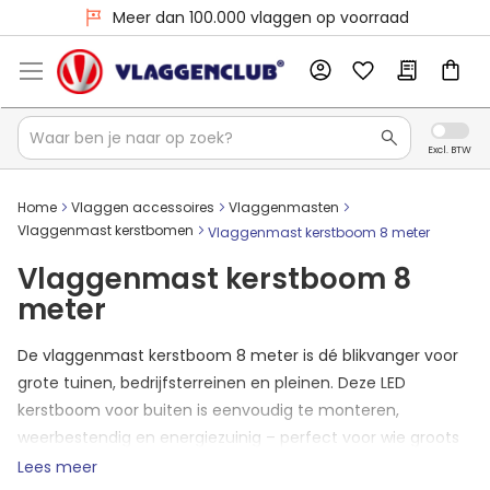
Meer dan 100.000 vlaggen op voorraad
Home
Vlaggen accessoires
Vlaggenmasten
Vlaggenmast kerstbomen
Vlaggenmast kerstboom 8 meter
Vlaggenmast kerstboom 8
meter
De vlaggenmast kerstboom 8 meter is dé blikvanger voor
grote tuinen, bedrijfsterreinen en pleinen. Deze LED
kerstboom voor buiten is eenvoudig te monteren,
weerbestendig en energiezuinig – perfect voor wie groots
wil uitpakken tijdens de feestdagen. Bestel jouw
Lees meer