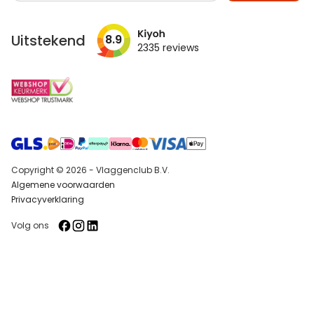
op
onze
nieuwsbrief
Uitstekend
8.9
2335
reviews
Copyright © 2026 - Vlaggenclub B.V.
Algemene voorwaarden
Privacyverklaring
Volg ons