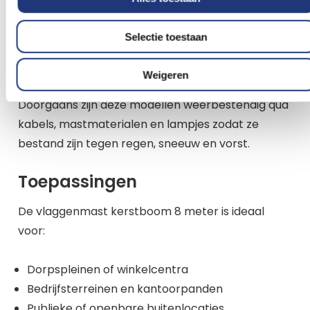
relatief laag, zelfs bij grotere modellen. LED-
lampjes verbruiken aanzienlijk minder stroom dan
Selectie toestaan
traditionele verlichting, terwijl ze een warme en
heldere uitstraling behouden.
Weigeren
Doorgaans zijn deze modellen weerbestendig qua
kabels, mastmaterialen en lampjes zodat ze
bestand zijn tegen regen, sneeuw en vorst.
Toepassingen
De vlaggenmast kerstboom 8 meter is ideaal
voor:
Dorpspleinen of winkelcentra
Bedrijfsterreinen en kantoorpanden
Publieke of openbare buitenlocaties