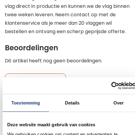
vlag direct in productie en kunnen we de vlag binnen
twee weken leveren. Neem contact op met de
klantenservice als je meer dan 20 vlaggen wil
bestellen en ontvang een scherp geprijsde offerte.
Beoordelingen
Dit artikel heeft nog geen beoordelingen.
Schrijf een beoordeling
Toestemming
Details
Over
Gerelateerde producten
Deze website maakt gebruik van cookies
Voeg
Voeg
We gebruiken cookies om content en advertenties te