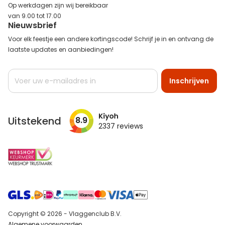
Op werkdagen zijn wij bereikbaar
van 9.00 tot 17.00
Nieuwsbrief
Voor elk feestje een andere kortingscode! Schrijf je in en ontvang de
laatste updates en aanbiedingen!
Abonneer
Inschrijven
u
op
onze
nieuwsbrief
Uitstekend
8.9
2337
reviews
Copyright © 2026 - Vlaggenclub B.V.
Algemene voorwaarden