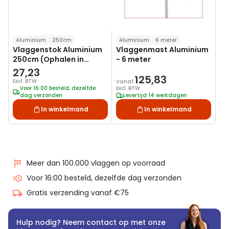
Aluminium
250cm
Aluminium
6 meter
Vlaggenstok Aluminium
Vlaggenmast Aluminium
250cm (Ophalen in
- 6 meter
Mijdrecht)
27,23
125,83
Excl. BTW
Vanaf
Voor 16:00 besteld, dezelfde
Excl. BTW
dag verzonden
Levertijd 14 werkdagen
In winkelmand
In winkelmand
Meer dan 100.000 vlaggen op voorraad
Voor 16:00 besteld, dezelfde dag verzonden
Gratis verzending vanaf €75
Hulp nodig? Neem contact op met onze