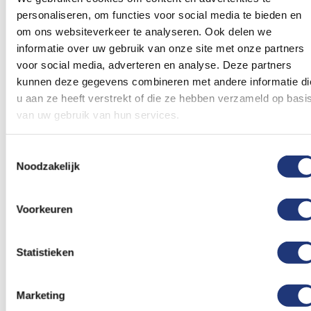
toe
toe
personaliseren, om functies voor social media te bieden en
aan
aan
verlanglijst
verlanglij
om ons websiteverkeer te analyseren. Ook delen we
informatie over uw gebruik van onze site met onze partners
voor social media, adverteren en analyse. Deze partners
kunnen deze gegevens combineren met andere informatie di
u aan ze heeft verstrekt of die ze hebben verzameld op basi
van uw gebruik van hun services.
Glanspoly 115gr/m2
120x180cm
Pride Vlag / Progress
120x180cm
Toestemmingsselectie
Ontwerp je Vlag |
vlag 120x180cm
Noodzakelijk
120x180cm
37,15
Vanaf
21,45
Excl. BTW
Vanaf
Excl. BTW
Voor 16:00 besteld, dezelfde
Levertijd 14 werkdagen
dag verzonden
Voorkeuren
In winkelmand
In winkelmand
Statistieken
Voeg
Voeg
toe
toe
aan
aan
Marketing
verlanglijst
verlanglij