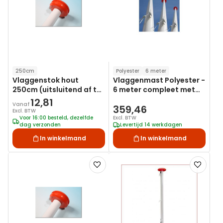
verlanglijst
verlanglij
250cm
Polyester
6 meter
Vlaggenstok hout
Vlaggenmast Polyester -
250cm (uitsluitend af te
6 meter compleet met
halen in Mijdrecht)
kantelanker
12,81
Vanaf
359,46
Excl. BTW
Voor 16:00 besteld, dezelfde
Excl. BTW
dag verzonden
Levertijd 14 werkdagen
In winkelmand
In winkelmand
Voeg
Voeg
toe
toe
aan
aan
verlanglijst
verlanglij