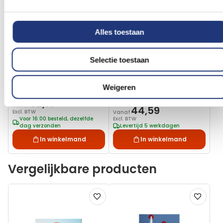
Alles toestaan
Selectie toestaan
Glanspoly 115gr/m2
150x225cm
Bi vlag 150x225cm
120x180cm
Intersekse Progress Vlag
Weigeren
120x180cm
32,19
Vanaf
44,59
Excl. BTW
Vanaf
Voor 16:00 besteld, dezelfde
Excl. BTW
dag verzonden
Levertijd 5 werkdagen
In winkelmand
In winkelmand
Vergelijkbare producten
Voeg
Voeg
toe
toe
aan
aan