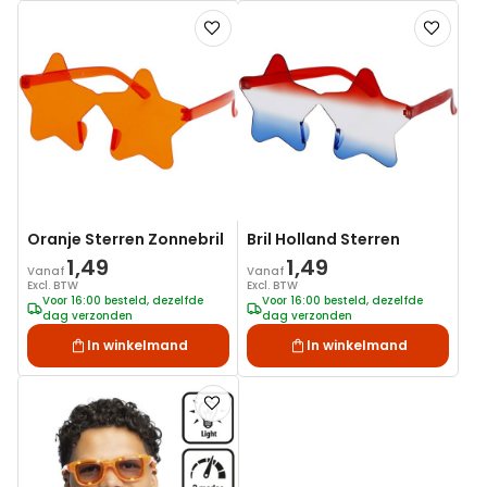
Voeg
Voeg
toe
toe
aan
aan
verlanglijst
verlanglij
Oranje Sterren Zonnebril
Bril Holland Sterren
1,49
1,49
Vanaf
Vanaf
Excl. BTW
Excl. BTW
Voor 16:00 besteld, dezelfde
Voor 16:00 besteld, dezelfde
dag verzonden
dag verzonden
In winkelmand
In winkelmand
Voeg
toe
aan
verlanglijst