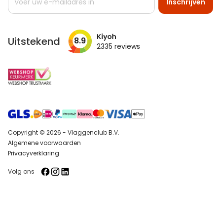
Inschrijven
u
op
onze
nieuwsbrief
Uitstekend
8.9
2335
reviews
Copyright © 2026 - Vlaggenclub B.V.
Algemene voorwaarden
Privacyverklaring
Volg ons