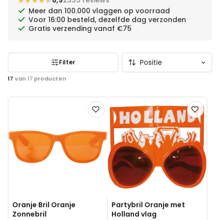
★★★★★
★★★★★
8,9
2335 reviews
Meer dan 100.000 vlaggen op voorraad
Voor 16:00 besteld, dezelfde dag verzonden
Rood Wit Blauw versiering
Bekijk ook:
Gratis verzending vanaf €75
Nederlandse vlaggen
Koningsdag versiering
Filter
17
van
17
producten
Voeg
Voeg
toe
toe
aan
aan
verlanglijst
verlanglij
Oranje Bril Oranje
Partybril Oranje met
Zonnebril
Holland vlag