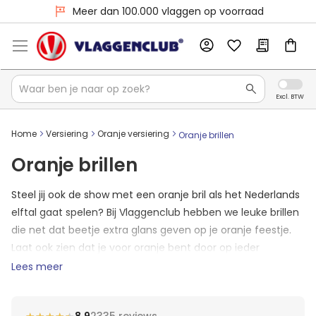
Meer dan 100.000 vlaggen op voorraad
Home
Versiering
Oranje versiering
Oranje brillen
Oranje brillen
Steel jij ook de show met een oranje bril als het Nederlands
elftal gaat spelen? Bij Vlaggenclub hebben we leuke brillen
die net dat beetje extra glans geven op je oranje feestje.
Laat ook zien dat je voor oranje bent door op ieder
oranjefeestje één van onze brillen op te zetten. Dan weet
Lees meer
je zeker dat jouw entree er eentje is die mensen niet zullen
vergeten!