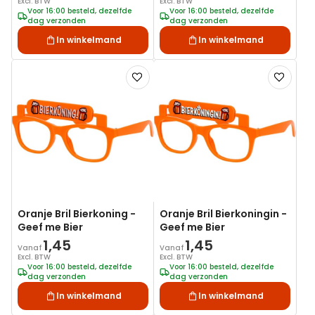
Excl. BTW
Excl. BTW
Voor 16:00 besteld, dezelfde
Voor 16:00 besteld, dezelfde
dag verzonden
dag verzonden
In winkelmand
In winkelmand
Voeg
Voeg
toe
toe
aan
aan
verlanglijst
verlanglij
Oranje Bril Bierkoning -
Oranje Bril Bierkoningin -
Geef me Bier
Geef me Bier
1,45
1,45
Vanaf
Vanaf
Excl. BTW
Excl. BTW
Voor 16:00 besteld, dezelfde
Voor 16:00 besteld, dezelfde
dag verzonden
dag verzonden
In winkelmand
In winkelmand