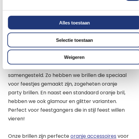
Alles toestaan
Selectie toestaan
Soorten oranje brillen
We hebben niet zo maar oranje brillen in het
Weigeren
assortiment! We hebben de leukste voor jou
samengesteld. Zo hebben we brillen die speciaal
voor feestjes gemaakt zijn, zogeheten oranje
party brillen. En naast een standaard oranje bril,
hebben we ook glamour en glitter varianten.
Perfect voor feestgangers die in stijl feest willen
vieren!
Onze brillen zijn perfecte
oranje accessoires
voor