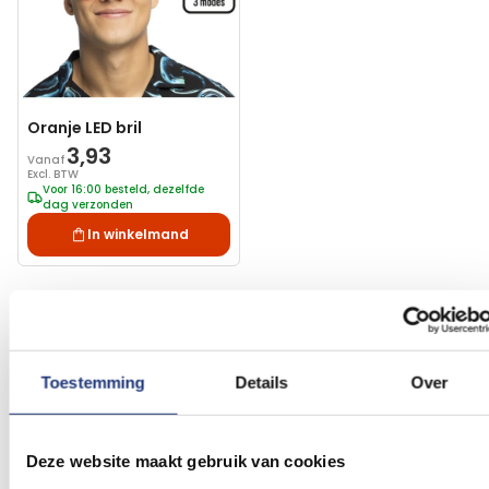
Oranje LED bril
3,93
Vanaf
Excl. BTW
Voor 16:00 besteld, dezelfde
dag verzonden
In winkelmand
Oranje brillen voor Koningsdag
Toestemming
Details
Over
Een oranje bril als
oranje versiering
is niet alleen
een manier om te vieren dat je oranje fan bent.
Deze website maakt gebruik van cookies
Maar het heeft ook gewoon de voordelen van een