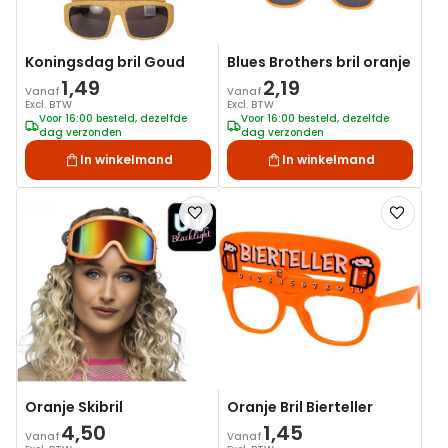
Koningsdag bril Goud
Blues Brothers bril oranje
1,49
2,19
Vanaf
Vanaf
Excl. BTW
Excl. BTW
Voor 16:00 besteld, dezelfde
Voor 16:00 besteld, dezelfde
dag verzonden
dag verzonden
In winkelmand
In winkelmand
Voeg
Voeg
toe
toe
aan
aan
verlanglijst
verlanglij
Oranje Skibril
Oranje Bril Bierteller
4,50
1,45
Vanaf
Vanaf