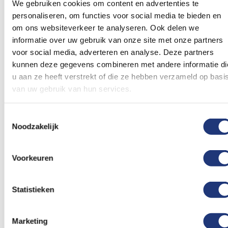
We gebruiken cookies om content en advertenties te
zonnebril. Op een heerlijke zonnige dag ben jij
personaliseren, om functies voor social media te bieden en
gewoon goed beschermd tegen de zon als jij onze
om ons websiteverkeer te analyseren. Ook delen we
Oranje helden toejuicht tijdens bijvoorbeeld het EK
informatie over uw gebruik van onze site met onze partners
of WK voetbal. Maar vergeet ook Koningsdag niet,
voor social media, adverteren en analyse. Deze partners
kunnen deze gegevens combineren met andere informatie di
want op die dag kan het natuurlijk ook gewoon erg
u aan ze heeft verstrekt of die ze hebben verzameld op basi
zonnig zijn. En je maakt natuurlijk behoorlijk de blits
van uw gebruik van hun services.
in iedere binnenstad als jij aan komt lopen met
jouw organje bril. Op Koningsdag is het erg
Toestemmingsselectie
gebruikelijk om bijvoorbeeld een oranje festival
Noodzakelijk
bril te dragen. Doe gezellig mee met de
feestvreugde!
Voorkeuren
Statistieken
Marketing