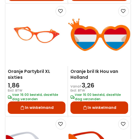
Voeg
Voeg
toe
toe
aan
aan
verlanglijst
verlanglij
Oranje Partybril XL
Oranje bril Ik Hou van
sixties
Holland
1,86
3,26
Vanaf
Excl. BTW
Excl. BTW
Voor 16:00 besteld, dezelfde
Voor 16:00 besteld, dezelfde
dag verzonden
dag verzonden
In winkelmand
In winkelmand
Voeg
Voeg
toe
toe
aan
aan