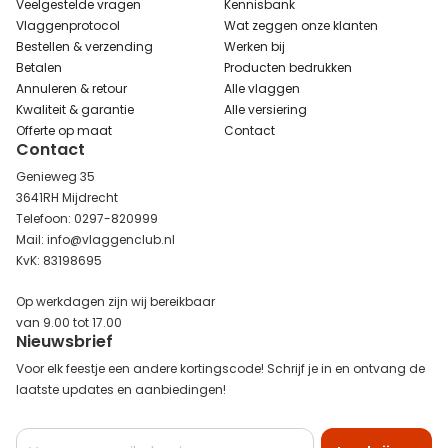
Veelgestelde vragen
Kennisbank
Vlaggenprotocol
Wat zeggen onze klanten
Bestellen & verzending
Werken bij
Betalen
Producten bedrukken
Annuleren & retour
Alle vlaggen
Kwaliteit & garantie
Alle versiering
Offerte op maat
Contact
Contact
Genieweg 35
3641RH Mijdrecht
Telefoon: 0297-820999
Mail: info@vlaggenclub.nl
KvK: 83198695
Op werkdagen zijn wij bereikbaar
van 9.00 tot 17.00
Nieuwsbrief
Voor elk feestje een andere kortingscode! Schrijf je in en ontvang de
laatste updates en aanbiedingen!
Abonneer