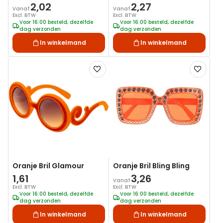
2,02
2,27
Vanaf
Vanaf
Excl. BTW
Excl. BTW
Voor 16:00 besteld, dezelfde
Voor 16:00 besteld, dezelfde
dag verzonden
dag verzonden
In winkelmand
In winkelmand
Voeg
Voeg
toe
toe
aan
aan
verlanglijst
verlanglij
Oranje Bril Glamour
Oranje Bril Bling Bling
1,61
3,26
Vanaf
Excl. BTW
Excl. BTW
Voor 16:00 besteld, dezelfde
Voor 16:00 besteld, dezelfde
dag verzonden
dag verzonden
In winkelmand
In winkelmand