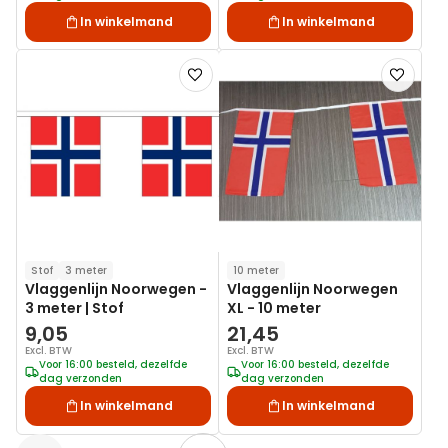
In winkelmand
In winkelmand
Voeg
Voeg
toe
toe
aan
aan
verlanglijst
verlanglij
Stof
3 meter
10 meter
Vlaggenlijn Noorwegen -
Vlaggenlijn Noorwegen
3 meter | Stof
XL - 10 meter
9,05
21,45
Excl. BTW
Excl. BTW
Voor 16:00 besteld, dezelfde
Voor 16:00 besteld, dezelfde
dag verzonden
dag verzonden
In winkelmand
In winkelmand
Pagina