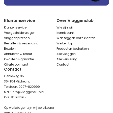
Klantenservice
Over Vlaggenclub
Klantenservice
Wie zijn wij
Veelgestelde vragen
Kennisbank
Vlaggenprotocol
Wat zeggen onze klanten
Bestellen & verzending
Werken bij
Betalen
Producten bedrukken
Annuleren & retour
Alle vlaggen
Kwaliteit & garantie
Alle versiering
Offerte op maat
Contact
Contact
Genieweg 35
3641RH Mijdrecht
Telefoon: 0297-820999
Mail: info@vlaggenclub.nl
KvK: 83198695
Op werkdagen zijn wij bereikbaar
van 9.00 tot 17.00