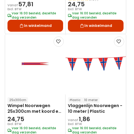
Waardering:
57,81
24,75
Vanaf
Excl. BTW
Excl. BTW
Voor 16:00 besteld, dezelfde
Voor 16:00 besteld, dezelfde
dag verzonden
dag verzonden
In winkelmand
In winkelmand
Voeg
Voeg
toe
toe
aan
aan
verlanglijst
verlanglij
25x300cm
Plastic
10 meter
Wimpel Noorwegen
Vlaggenlijn Noorwegen -
25x300cm met koord en
10 meter | Plastic
lus
24,75
1,86
Vanaf
Excl. BTW
Excl. BTW
Voor 16:00 besteld, dezelfde
Voor 16:00 besteld, dezelfde
dag verzonden
dag verzonden