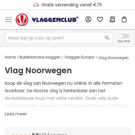
Meer dan 100.000 vlaggen op voorraad
Gratis verzending vanaf €75
Home
Buitenlandse vlaggen
Vlaggen Europa
Vlag Noorwegen
Vlag Noorwegen
Koop de vlag van Noorwegen nu online. In alle formaten
leverbaar. De Noorse vlag is herkenbaar aan het
donkerblauwe kruis met witte randen. Zoals vele oude
Scandinavische vlaggen is het kruis verschoven richting de
vlaggenmast. Wil je laten zien dat je trots bent op de vlag
Lees meer
van Noorwegen? Bestel hem dan direct in de webshop.