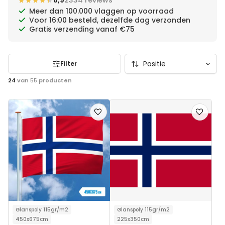
★★★★★
★★★★★
8,9
2334 reviews
Meer dan 100.000 vlaggen op voorraad
Voor 16:00 besteld, dezelfde dag verzonden
Gratis verzending vanaf €75
Filter
24
van
55
producten
Voeg
Voeg
toe
toe
aan
aan
verlanglijst
verlanglij
Glanspoly 115gr/m2
Glanspoly 115gr/m2
450x675cm
225x350cm