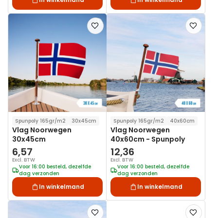
Voeg
Voeg
toe
toe
aan
aan
verlanglijst
verlanglij
Spunpoly 165gr/m2
30x45cm
Spunpoly 165gr/m2
40x60cm
Vlag Noorwegen
Vlag Noorwegen
30x45cm
40x60cm - Spunpoly
6,57
12,36
Excl. BTW
Excl. BTW
Voor 16:00 besteld, dezelfde
Voor 16:00 besteld, dezelfde
dag verzonden
dag verzonden
In winkelmand
In winkelmand
Voeg
Voeg