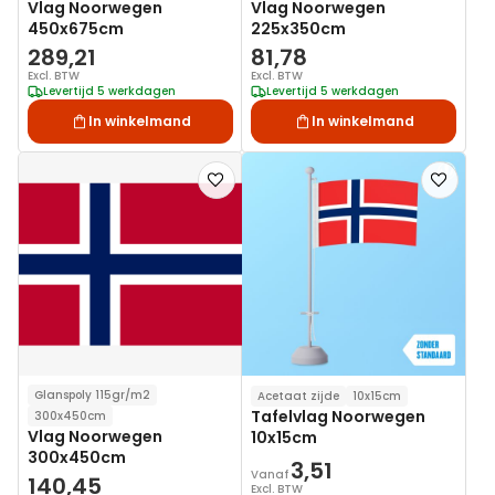
Vlag Noorwegen
Vlag Noorwegen
450x675cm
225x350cm
289,21
81,78
Excl. BTW
Excl. BTW
Levertijd 5 werkdagen
Levertijd 5 werkdagen
In winkelmand
In winkelmand
Voeg
Voeg
toe
toe
aan
aan
verlanglijst
verlanglij
Glanspoly 115gr/m2
Acetaat zijde
10x15cm
Tafelvlag Noorwegen
300x450cm
Vlag Noorwegen
10x15cm
300x450cm
3,51
Vanaf
140,45
Excl. BTW