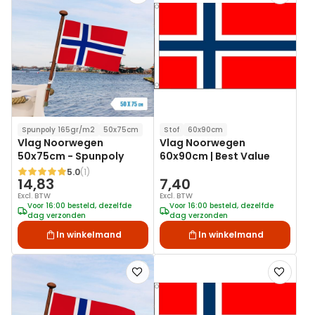
toe
toe
aan
aan
verlanglijst
verlanglij
Spunpoly 165gr/m2
50x75cm
Stof
60x90cm
Vlag Noorwegen
Vlag Noorwegen
50x75cm - Spunpoly
60x90cm | Best Value
5.0
(1)
Waardering:
14,83
7,40
Excl. BTW
Excl. BTW
Voor 16:00 besteld, dezelfde
Voor 16:00 besteld, dezelfde
dag verzonden
dag verzonden
In winkelmand
In winkelmand
Voeg
Voeg
toe
toe
aan
aan
verlanglijst
verlanglij