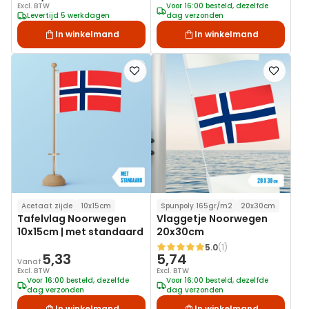
Excl. BTW
Voor 16:00 besteld, dezelfde
Levertijd 5 werkdagen
dag verzonden
In winkelmand
In winkelmand
Voeg
Voeg
toe
toe
aan
aan
verlanglijst
verlanglij
Acetaat zijde
10x15cm
Spunpoly 165gr/m2
20x30cm
Tafelvlag Noorwegen
Vlaggetje Noorwegen
10x15cm | met standaard
20x30cm
5.0
(1)
Waardering:
5,33
5,74
Vanaf
Excl. BTW
Excl. BTW
Voor 16:00 besteld, dezelfde
Voor 16:00 besteld, dezelfde
dag verzonden
dag verzonden
In winkelmand
In winkelmand