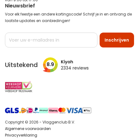
Nieuwsbrief
Voor elk feestje een andere kortingscode! Schrijf je in en ontvang de
laatste updates en aanbiedingen!
Abonneer
Inschrijven
u
op
onze
nieuwsbrief
Uitstekend
8.9
2334
reviews
Copyright © 2026 - Vlaggenclub B.V.
Algemene voorwaarden
Privacyverklaring