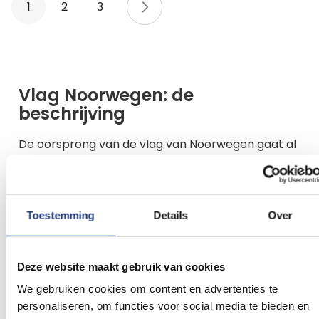
U lees momenteel pagina
Pagina
Pagina
Pagina
Volgende
1
2
3
Vlag Noorwegen: de
beschrijving
De oorsprong van de vlag van Noorwegen gaat al
terug naar 1821 als de vlag zijn intrede doet. Het
duurt dan nog tot 1898 voordat de vlag van
Noorwegen voor het eerst gebruikt wordt als
Toestemming
Details
Over
nationale vlag van Noorwegen. De Noorwegen
vlag met rode achtergrond en een donkerblauw
kruis met witte randen is oorspronkelijk
Deze website maakt gebruik van cookies
ontworpen door Fredrik Meltzer. Fredrik heeft zijn
We gebruiken cookies om content en advertenties te
inspiratie opgedaan bij de buurlanden van
personaliseren, om functies voor social media te bieden en