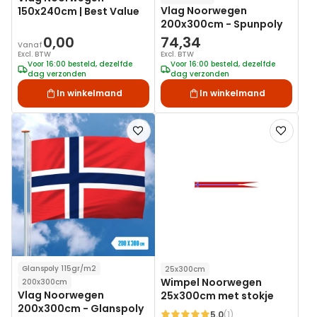
Vlag Noorwegen
150x240cm | Best Value
200x300cm - Spunpoly
0,00
74,34
Vanaf
Excl. BTW
Excl. BTW
Voor 16:00 besteld, dezelfde
Voor 16:00 besteld, dezelfde
dag verzonden
dag verzonden
In winkelmand
In winkelmand
Voeg
Voeg
toe
toe
aan
aan
verlanglijst
verlanglij
Glanspoly 115gr/m2
25x300cm
Wimpel Noorwegen
200x300cm
Vlag Noorwegen
25x300cm met stokje
200x300cm - Glanspoly
5.0
(1)