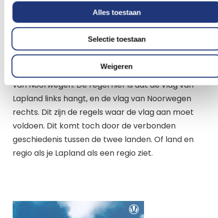
door verbranding of gedemonteerd worden per
Alles toestaan
kleur. Wij vinden dit ook gek. De
vlag van Lapland
is
ook een officieel erkende vlag in Noorwegen. In
Selectie toestaan
het Noorden van Noorwegen zal je deze dan ook
zeker zien wapperen. Wel stelt de wet dat de vlag
Weigeren
alleen gehesen mag worden samen met de vlag
van Noorwegen. De regel hier is dat de vlag van
Lapland links hangt, en de vlag van Noorwegen
rechts. Dit zijn de regels waar de vlag aan moet
voldoen. Dit komt toch door de verbonden
geschiedenis tussen de twee landen. Of land en
regio als je Lapland als een regio ziet.