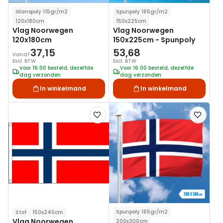
Glanspoly 115gr/m2
Spunpoly 165gr/m2
120x180cm
150x225cm
Vlag Noorwegen
Vlag Noorwegen
120x180cm
150x225cm - Spunpoly
37,15
53,68
Vanaf
Excl. BTW
Excl. BTW
Voor 16:00 besteld, dezelfde
Voor 16:00 besteld, dezelfde
dag verzonden
dag verzonden
In winkelmand
In winkelmand
Voeg
Voeg
toe
toe
aan
aan
verlanglijst
verlanglij
Spunpoly 165gr/m2
Stof
150x240cm
Vlag Noorwegen
200x300cm