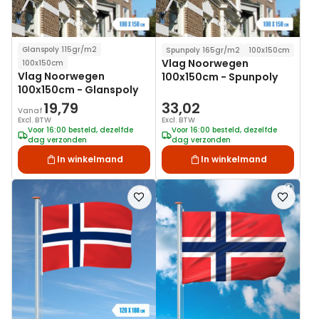
Glanspoly 115gr/m2
Spunpoly 165gr/m2
100x150cm
Vlag Noorwegen
100x150cm
Vlag Noorwegen
100x150cm - Spunpoly
100x150cm - Glanspoly
19,79
33,02
Vanaf
Excl. BTW
Excl. BTW
Voor 16:00 besteld, dezelfde
Voor 16:00 besteld, dezelfde
dag verzonden
dag verzonden
In winkelmand
In winkelmand
Voeg
Voeg
toe
toe
aan
aan
verlanglijst
verlanglij