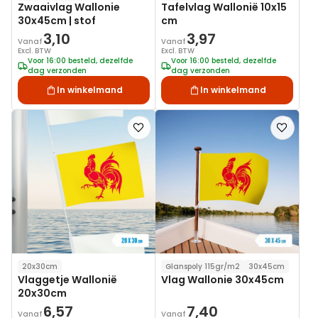
Zwaaivlag Wallonie
Tafelvlag Wallonië 10x15
30x45cm | stof
cm
3,10
3,97
Vanaf
Vanaf
Excl. BTW
Excl. BTW
Voor 16:00 besteld, dezelfde
Voor 16:00 besteld, dezelfde
dag verzonden
dag verzonden
In winkelmand
In winkelmand
Voeg
Voeg
toe
toe
aan
aan
verlanglijst
verlanglij
20x30cm
Glanspoly 115gr/m2
30x45cm
Vlaggetje Wallonië
Vlag Wallonie 30x45cm
20x30cm
6,57
7,40
Vanaf
Vanaf