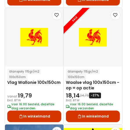
Voeg
Voeg
SALE
toe
toe
aan
aan
verlanglijst
verlanglij
Glanspoly 115gr/m2
Glanspoly 115gr/m2
100x150cm
100x150cm
Vlag Wallonie 100x150cm
Waalse vlag 100x150cm -
op = op actie
19,79
18,14
24,75
-27%
Vanaf
Excl. BTW
Excl. BTW
Voor 16:00 besteld, dezelfde
Voor 16:00 besteld, dezelfde
dag verzonden
dag verzonden
In winkelmand
In winkelmand
Voeg
Voeg