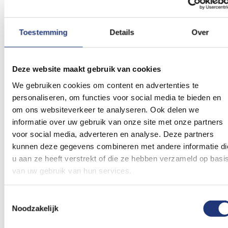
Sportwedstrijden: toon je Waalse trots tijdens
Toestemming
Details
Over
nationale of internationale competities.
Thuis of op kantoor: een stijlvolle manier om je
Deze website maakt gebruik van cookies
afkomst of waardering voor Wallonië te tonen.
We gebruiken cookies om content en advertenties te
Scholen en instellingen: perfect voor lessen over
personaliseren, om functies voor social media te bieden en
om ons websiteverkeer te analyseren. Ook delen we
Belgische regio’s of culturele projecten.
informatie over uw gebruik van onze site met onze partners
voor social media, adverteren en analyse. Deze partners
Een inspirerend idee: combineer de vlag van
kunnen deze gegevens combineren met andere informatie di
Wallonië met de vlag van België of de vlag van
u aan ze heeft verstrekt of die ze hebben verzameld op basi
Namen voor een krachtig geheel dat de diversiteit
van uw gebruik van hun services.
van het land viert.
Toestemmingsselectie
Verschillende formaten van de
Noodzakelijk
vlag Wallonië