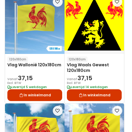
toe
toe
aan
aan
verlanglijst
verlanglij
120x180cm
120x180cm
Vlag Wallonië 120x180cm
Vlag Waals Gewest
120x180cm
37,15
37,15
Vanaf
Vanaf
Excl. BTW
Excl. BTW
Levertijd 5 werkdagen
Levertijd 14 werkdagen
In winkelmand
In winkelmand
Voeg
Voeg
toe
toe
aan
aan
verlanglijst
verlanglij