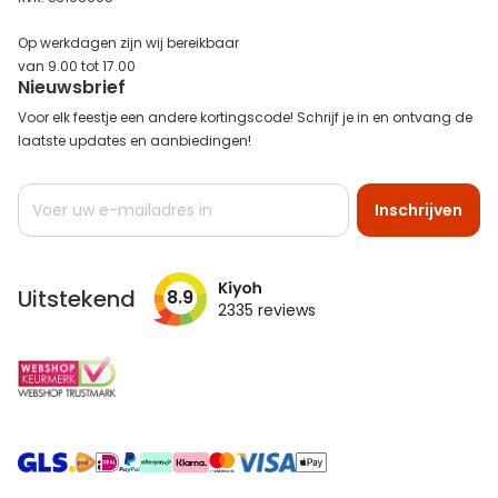
Op werkdagen zijn wij bereikbaar
van 9.00 tot 17.00
Nieuwsbrief
Voor elk feestje een andere kortingscode! Schrijf je in en ontvang de
laatste updates en aanbiedingen!
Abonneer
Inschrijven
u
op
onze
nieuwsbrief
Uitstekend
8.9
2335
reviews