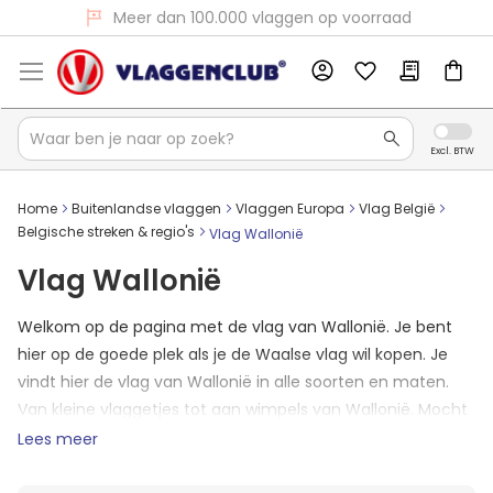
Voor 16:00 besteld, dezelfde dag verzonden
Home
Buitenlandse vlaggen
Vlaggen Europa
Vlag België
Belgische streken & regio's
Vlag Wallonië
Vlag Wallonië
Welkom op de pagina met de vlag van Wallonië. Je bent
hier op de goede plek als je de Waalse vlag wil kopen. Je
vindt hier de vlag van Wallonië in alle soorten en maten.
Van kleine vlaggetjes tot aan wimpels van Wallonië. Mocht
het zo zijn dat je vlag er nog niet tussen staat? Neem dan
Lees meer
contact op met ons en we zullen jouw formaat Waalse
vlag toevoegen aan de shop.