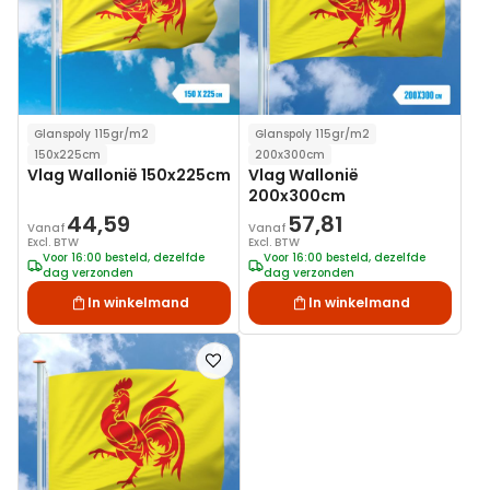
Glanspoly 115gr/m2
Glanspoly 115gr/m2
150x225cm
200x300cm
Vlag Wallonië 150x225cm
Vlag Wallonië
200x300cm
44,59
57,81
Vanaf
Vanaf
Excl. BTW
Excl. BTW
Voor 16:00 besteld, dezelfde
Voor 16:00 besteld, dezelfde
dag verzonden
dag verzonden
In winkelmand
In winkelmand
Voeg
toe
aan
verlanglijst