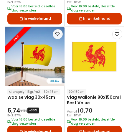
Excl. BTW
Excl. BTW
Voor 16:00 besteld, dezelfde
Voor 16:00 besteld, dezelfde
dag verzonden
dag verzonden
In winkelmand
In winkelmand
Voeg
Voeg
SALE
toe
toe
aan
aan
verlanglijst
verlanglij
Glanspoly 115gr/m2
30x45cm
90x150cm
Waalse vlag 30x45cm
Vlag Wallonie 90x150cm |
Best Value
5,74
10,70
8,22
-30%
Vanaf
Excl. BTW
Excl. BTW
Voor 16:00 besteld, dezelfde
Voor 16:00 besteld, dezelfde
dag verzonden
dag verzonden
In winkelmand
In winkelmand