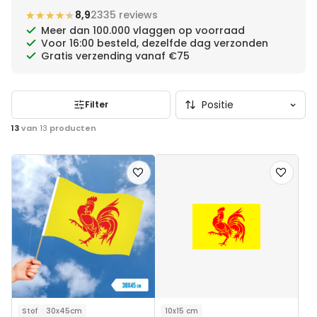
★★★★★
★★★★★
8,9
2335 reviews
Meer dan 100.000 vlaggen op voorraad
Voor 16:00 besteld, dezelfde dag verzonden
Gratis verzending vanaf €75
Filter
13
van
13
producten
Voeg
Voeg
toe
toe
aan
aan
verlanglijst
verlanglij
Stof
30x45cm
10x15 cm