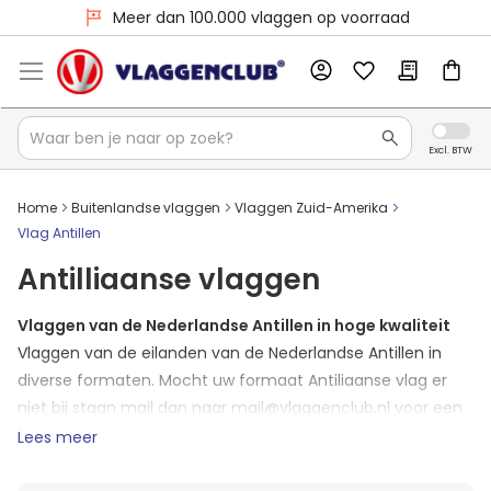
Voor 16:00 besteld, dezelfde dag verzonden
Meer dan 100.000 vlaggen op voorraad
Home
Buitenlandse vlaggen
Vlaggen Zuid-Amerika
Vlag Antillen
Antilliaanse vlaggen
Vlaggen van de Nederlandse Antillen in hoge kwaliteit
Vlaggen van de eilanden van de Nederlandse Antillen in
diverse formaten. Mocht uw formaat Antiliaanse vlag er
niet bij staan mail dan naar mail@vlaggenclub.nl voor een
prijsopgave, alle formaten zijn leverbaar. Hieronder vallen
Lees meer
onder andere Aruba, Bonaire, Curacao en Sint Maarten.
Bestel de gastenlandvlag van de Antillen en andere