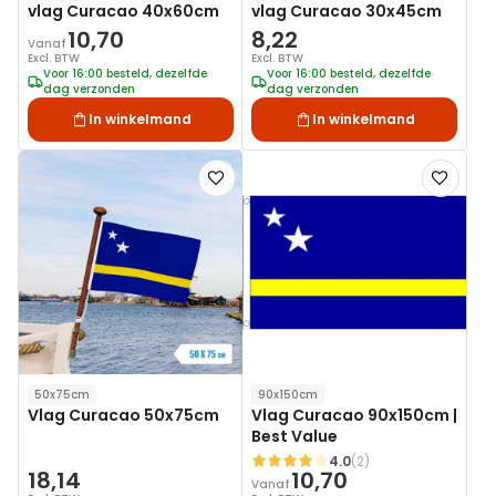
vlag Curacao 40x60cm
vlag Curacao 30x45cm
10,70
8,22
Vanaf
Excl. BTW
Excl. BTW
Voor 16:00 besteld, dezelfde
Voor 16:00 besteld, dezelfde
dag verzonden
dag verzonden
In winkelmand
In winkelmand
Voeg
Voeg
toe
toe
aan
aan
verlanglijst
verlanglij
50x75cm
90x150cm
Vlag Curacao 50x75cm
Vlag Curacao 90x150cm |
Best Value
4.0
(2)
Waardering:
18,14
10,70
Vanaf