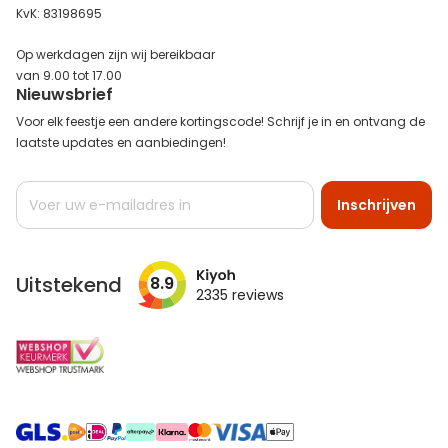
KvK: 83198695
Op werkdagen zijn wij bereikbaar
van 9.00 tot 17.00
Nieuwsbrief
Voor elk feestje een andere kortingscode! Schrijf je in en ontvang de
laatste updates en aanbiedingen!
Abonneer
Inschrijven
u
op
onze
nieuwsbrief
Uitstekend
8.9
2335
reviews