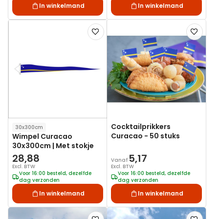
In winkelmand
In winkelmand
Voeg
Voeg
toe
toe
aan
aan
verlanglijst
verlanglij
Cocktailprikkers
30x300cm
Curacao - 50 stuks
Wimpel Curacao
30x300cm | Met stokje
28,88
5,17
Vanaf
Excl. BTW
Excl. BTW
Voor 16:00 besteld, dezelfde
Voor 16:00 besteld, dezelfde
dag verzonden
dag verzonden
In winkelmand
In winkelmand
Voeg
Voeg