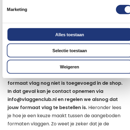
Je staat op het punt om een Antiliaanse vlag te
kopen. We helpen je graag een keuze te maken.
Marketing
Bedenk waar en hoe vaak je de vlag van de
Nederlandse Antillen gaat gebruiken. Zoek je een
kleinere vlag voor
op de boot
of tent of hijs je de
Alles toestaan
vlag in een vlaggenstok of vlaggenmast? Bij elk
formaat vlag hanteren wij de desbetreffende
Selectie toestaan
kwaliteit vlaggenstof voor goed gebruik van de
vlag. We hebben vaak de standaard formaten op
Weigeren
voorraad.
Het kan zijn dat jouw gewenste
formaat vlag nog niet is toegevoegd in de shop.
In dat geval kan je contact opnemen via
info@vlaggenclub.nl en regelen we alsnog dat
jouw formaat vlag te bestellen is.
Hieronder lees
je hoe je een keuze maakt tussen de aangeboden
formaten vlaggen. Zo weet je zeker dat je de