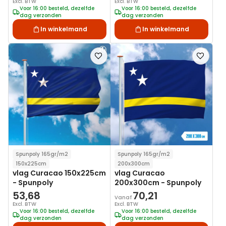
Excl. BTW
Excl. BTW
Voor 16:00 besteld, dezelfde
Voor 16:00 besteld, dezelfde
dag verzonden
dag verzonden
In winkelmand
In winkelmand
Voeg
Voeg
toe
toe
aan
aan
verlanglijst
verlanglij
Spunpoly 165gr/m2
Spunpoly 165gr/m2
150x225cm
200x300cm
vlag Curacao 150x225cm
vlag Curacao
- Spunpoly
200x300cm - Spunpoly
53,68
70,21
Vanaf
Excl. BTW
Excl. BTW
Voor 16:00 besteld, dezelfde
Voor 16:00 besteld, dezelfde
dag verzonden
dag verzonden