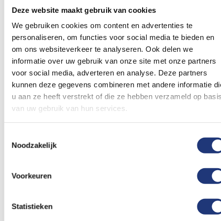
gebruik van 19 November 1959 tot en met 9
Deze website maakt gebruik van cookies
Oktober 2010. De kleuren van de vlag verwijzen
We gebruiken cookies om content en advertenties te
naar de Nederlandse vlag, rood-wit-blauw. De
personaliseren, om functies voor social media te bieden en
om ons websiteverkeer te analyseren. Ook delen we
vlag bestaan uit een wit veld met in het midden
informatie over uw gebruik van onze site met onze partners
een vertivale rode band met daar overheen een
voor social media, adverteren en analyse. Deze partners
horizontale blauwe band. Precies in het midden,
kunnen deze gegevens combineren met andere informatie di
waar de banden elkaar elkaar overlappen,
u aan ze heeft verstrekt of die ze hebben verzameld op basi
stonden tot 1986 zeg sterren, na 1986 vijf sterren.
van uw gebruik van hun services.
Deze staan voor de vijf (grotere) eilanden van de
voormalige Nederlandse Antillen : Bonaire,
Toestemmingsselectie
Noodzakelijk
Curacao, Saba, Sint Eustatius en Sint-Maarten.
Voorkeuren
Antiliaanse vlag kopen?
Statistieken