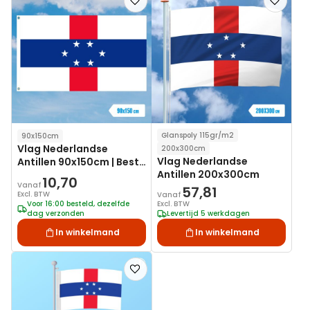
toe
toe
aan
aan
verlanglijst
verlanglij
Glanspoly 115gr/m2
90x150cm
Vlag Nederlandse
200x300cm
Vlag Nederlandse
Antillen 90x150cm | Best
Antillen 200x300cm
Value
10,70
Vanaf
57,81
Excl. BTW
Vanaf
Voor 16:00 besteld, dezelfde
Excl. BTW
dag verzonden
Levertijd 5 werkdagen
In winkelmand
In winkelmand
Voeg
toe
aan
verlanglijst