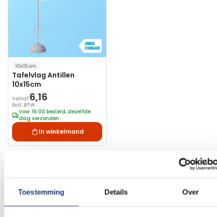
10x15cm
Tafelvlag Antillen
10x15cm
6,16
Vanaf
Excl. BTW
Voor 16:00 besteld, dezelfde
dag verzonden
In winkelmand
Geschiedenis vlag Antillen
Toestemming
Details
Over
De vlag van de Nederlandse Antillen was in