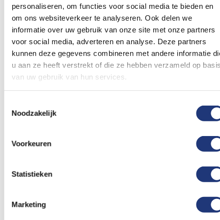
Voeg
Voeg
personaliseren, om functies voor social media te bieden en
toe
toe
om ons websiteverkeer te analyseren. Ook delen we
aan
aan
informatie over uw gebruik van onze site met onze partners
verlanglijst
verlanglij
voor social media, adverteren en analyse. Deze partners
kunnen deze gegevens combineren met andere informatie di
u aan ze heeft verstrekt of die ze hebben verzameld op basi
van uw gebruik van hun services.
30x40cm
30cm
Toestemmingsselectie
Zwaaivlag Oranje
Oranje ballonnen 30cm |
Noodzakelijk
Holland 30x40cm
10 stuks
1,45
1,45
Vanaf
Vanaf
Excl. BTW
Excl. BTW
Voorkeuren
Voor 16:00 besteld, dezelfde
Voor 16:00 besteld, dezelfde
dag verzonden
dag verzonden
In winkelmand
In winkelmand
Statistieken
Vergelijkbare producten
Marketing