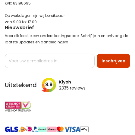
KvK: 83198695
Op werkdagen zijn wij bereikbaar
van 9.00 tot 17.00
Nieuwsbrief
Voor elk feestje een andere kortingscode! Schrijf je in en ontvang de
laatste updates en aanbiedingen!
Abonneer
Inschrijven
u
op
onze
nieuwsbrief
Uitstekend
8.9
2335
reviews