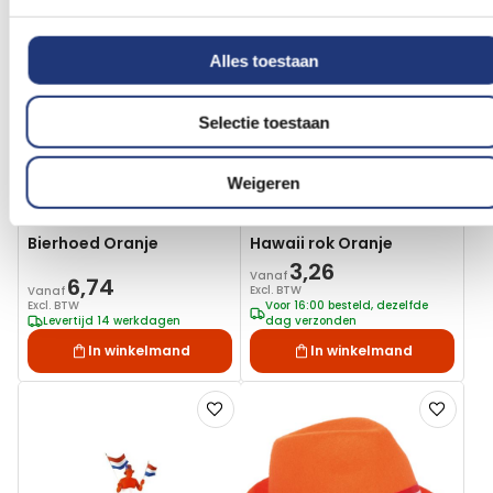
Voeg
Voeg
toe
toe
aan
aan
Alles toestaan
verlanglijst
verlanglij
Selectie toestaan
Weigeren
Bierhoed Oranje
Hawaii rok Oranje
3,26
Vanaf
6,74
Excl. BTW
Vanaf
Excl. BTW
Voor 16:00 besteld, dezelfde
Levertijd 14 werkdagen
dag verzonden
In winkelmand
In winkelmand
Voeg
Voeg
toe
toe
aan
aan
verlanglijst
verlanglij