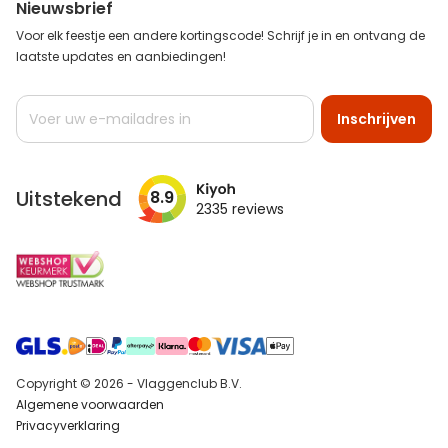
Nieuwsbrief
Voor elk feestje een andere kortingscode! Schrijf je in en ontvang de
laatste updates en aanbiedingen!
Abonneer
Inschrijven
u
op
onze
nieuwsbrief
Uitstekend
8.9
2335
reviews
Copyright © 2026 - Vlaggenclub B.V.
Algemene voorwaarden
Privacyverklaring