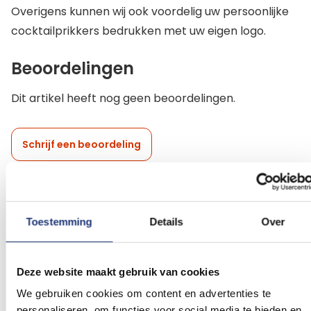
Overigens kunnen wij ook voordelig uw persoonlijke
cocktailprikkers bedrukken met uw eigen logo.
Beoordelingen
Dit artikel heeft nog geen beoordelingen.
Schrijf een beoordeling
Gerelateerde producten
Toestemming
Details
Over
Voeg
Voeg
toe
toe
Deze website maakt gebruik van cookies
aan
aan
We gebruiken cookies om content en advertenties te
verlanglijst
verlanglij
personaliseren, om functies voor social media te bieden en