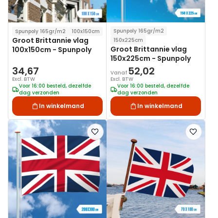
Spunpoly 165gr/m2
Spunpoly 165gr/m2
100x150cm
Groot Brittannie vlag
150x225cm
Groot Brittannie vlag
100x150cm - Spunpoly
150x225cm - Spunpoly
34,67
52,02
Vanaf
Excl. BTW
Excl. BTW
Voor 16:00 besteld, dezelfde
Voor 16:00 besteld, dezelfde
dag verzonden
dag verzonden
In winkelmand
In winkelmand
Voeg
Voeg
toe
toe
aan
aan
verlanglijst
verlanglij