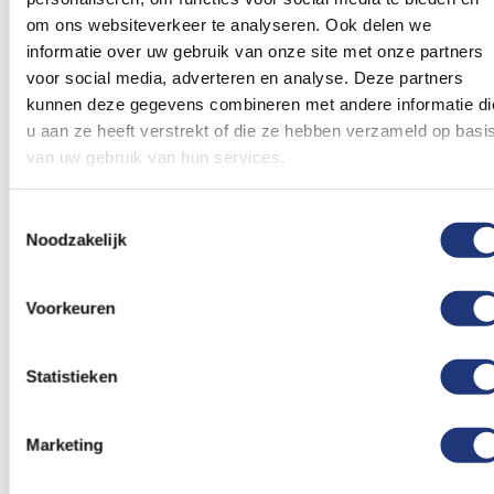
om ons websiteverkeer te analyseren. Ook delen we
informatie over uw gebruik van onze site met onze partners
voor social media, adverteren en analyse. Deze partners
kunnen deze gegevens combineren met andere informatie di
u aan ze heeft verstrekt of die ze hebben verzameld op basi
Spunpoly 165gr/m2
200x300cm
van uw gebruik van hun services.
Groot Brittannië
150x225cm
Groot Brittannië
koopvaardij vlag
koopvaardij vlag
200x300cm
Toestemmingsselectie
150x225cm - Spunpoly
53,68
74,34
Noodzakelijk
Excl. BTW
Excl. BTW
Levertijd 2 werkdagen
Levertijd 2 werkdagen
In winkelmand
In winkelmand
Voorkeuren
Voeg
Voeg
toe
toe
Statistieken
aan
aan
verlanglijst
verlanglij
Marketing