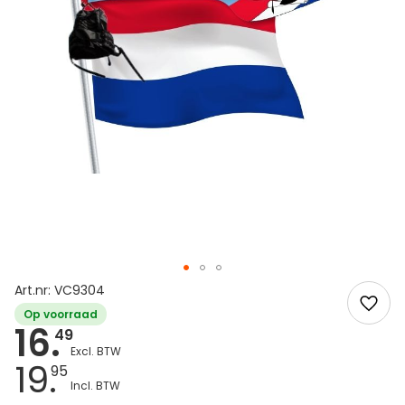
Art.nr: VC9304
Op voorraad
16.
49
19.
95