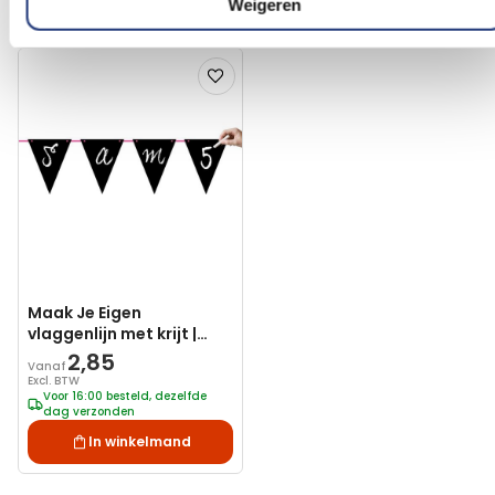
Weigeren
Vergelijkbare producten
Voeg
toe
aan
verlanglijst
Maak Je Eigen
vlaggenlijn met krijt |
Wimpelvorm
2,85
Vanaf
Excl. BTW
Voor 16:00 besteld, dezelfde
dag verzonden
In winkelmand