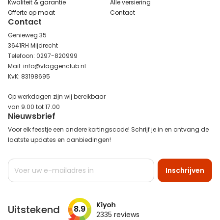
Kwaliteit & garantie
Alle versiering
Offerte op maat
Contact
Contact
Genieweg 35
3641RH Mijdrecht
Telefoon: 0297-820999
Mail: info@vlaggenclub.nl
KvK: 83198695
Op werkdagen zijn wij bereikbaar
van 9.00 tot 17.00
Nieuwsbrief
Voor elk feestje een andere kortingscode! Schrijf je in en ontvang de
laatste updates en aanbiedingen!
Abonneer
Inschrijven
u
op
onze
nieuwsbrief
Uitstekend
8.9
2335
reviews