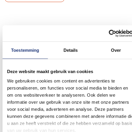
Gerelateerde producten
Voeg
Voeg
toe
toe
Toestemming
Details
Over
aan
aan
verlanglijst
verlanglij
Deze website maakt gebruik van cookies
We gebruiken cookies om content en advertenties te
personaliseren, om functies voor social media te bieden en
om ons websiteverkeer te analyseren. Ook delen we
informatie over uw gebruik van onze site met onze partners
100x150cm
Witte vlag 100x150cm
Geslaagd Hoedje
voor social media, adverteren en analyse. Deze partners
15,66
4,26
kunnen deze gegevens combineren met andere informatie di
Vanaf
Excl. BTW
Excl. BTW
u aan ze heeft verstrekt of die ze hebben verzameld op basi
Voor 16:00 besteld, dezelfde
Voor 16:00 besteld, dezelfde
dag verzonden
dag verzonden
van uw gebruik van hun services.