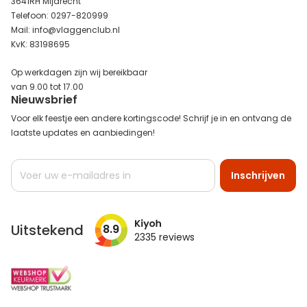
3641RH Mijdrecht
Telefoon: 0297-820999
Mail: info@vlaggenclub.nl
KvK: 83198695
Op werkdagen zijn wij bereikbaar
van 9.00 tot 17.00
Nieuwsbrief
Voor elk feestje een andere kortingscode! Schrijf je in en ontvang de
laatste updates en aanbiedingen!
Abonneer
Inschrijven
u
op
onze
nieuwsbrief
Uitstekend
8.9
2335
reviews