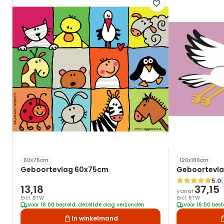
Voeg
toe
aan
verlanglijst
60x75cm
120x180cm
Geboortevlag 60x75cm
Geboortevla
5.0
(
Waardering:
13,18
37,15
Vanaf
Excl. BTW
Excl. BTW
Voor 16:00 besteld, dezelfde dag verzonden
Voor 16:00 bes
In winkelmand