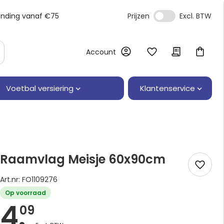
ending vanaf €75
Prijzen
Account
Klantenservice
Voetbal versiering
Raamvlag Meisje 60x90cm
Art.nr: FO1109276
Op voorraad
4.
09