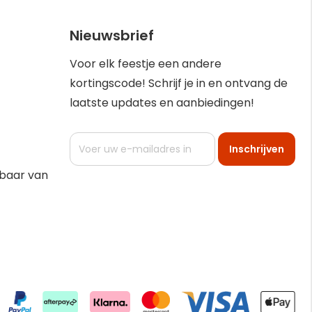
Nieuwsbrief
Voor elk feestje een andere
kortingscode! Schrijf je in en ontvang de
laatste updates en aanbiedingen!
Abonneer
Inschrijven
u
op
kbaar van
onze
nieuwsbrief