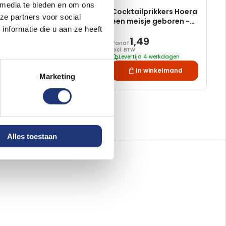
15 meter
 media te bieden en om ons
Hoera een Meisje
Cocktailprikkers Hoera
ze partners voor social
afzetlint - 15 meter
een meisje geboren -
nformatie die u aan ze heeft
50 stuks
1,82
1,49
Excl. BTW
Vanaf
Voor 16:00 besteld, dezelfde
Excl. BTW
dag verzonden
Levertijd 4 werkdagen
In winkelmand
In winkelmand
Marketing
Alles toestaan