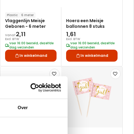
Plastic
6 meter
Vlaggenlijn Meisje
Hoera een Meisje
Geboren - 6 meter
ballonnen 8 stuks
2,11
1,61
Vanaf
Excl. BTW
Excl. BTW
Voor 16:00 besteld, dezelfde
Voor 16:00 besteld, dezelfde
dag verzonden
dag verzonden
In winkelmand
In winkelmand
Voeg
Voeg
toe
toe
aan
aan
verlanglijst
verlanglijst
Over