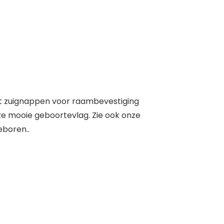
t zuignappen voor raambevestiging
eze mooie geboortevlag. Zie ook onze
eboren..