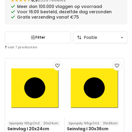
★★★★★
★★★★★
8,9
2339 reviews
Meer dan 100.000 vlaggen op voorraad
Voor 16:00 besteld, dezelfde dag verzonden
Gratis verzending vanaf €75
Filter
7
van
7
producten
Voeg
Voeg
toe
toe
aan
aan
verlanglijst
verlanglij
Spunpoly 165gr/m2
20x24cm
Spunpoly 165gr/m2
30x36cm
Seinvlag I 20x24cm
Seinvlag I 30x36cm