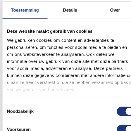
toe
aan
Toestemming
Details
Over
verlanglijst
Deze website maakt gebruik van cookies
We gebruiken cookies om content en advertenties te
personaliseren, om functies voor social media te bieden en
50x70cm
om ons websiteverkeer te analyseren. Ook delen we
Seinvlag I 50x70cm
informatie over uw gebruik van onze site met onze partners
14,01
voor social media, adverteren en analyse. Deze partners
Excl. BTW
kunnen deze gegevens combineren met andere informatie di
Voor 16:00 besteld, dezelfde
dag verzonden
u aan ze heeft verstrekt of die ze hebben verzameld op basi
In winkelmand
van uw gebruik van hun services.
Toestemmingsselectie
Noodzakelijk
Seinvlag I - India kopen
Voorkeuren