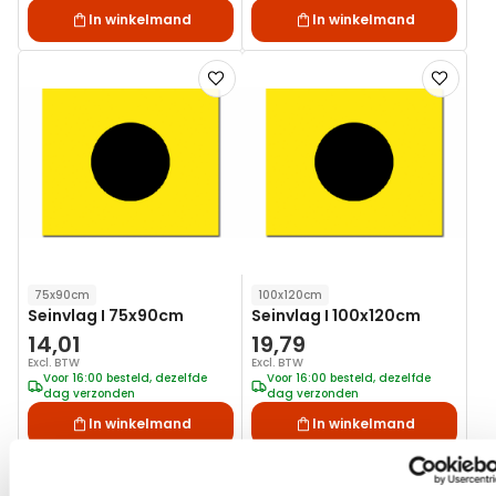
In winkelmand
In winkelmand
Voeg
Voeg
toe
toe
aan
aan
verlanglijst
verlanglij
75x90cm
100x120cm
Seinvlag I 75x90cm
Seinvlag I 100x120cm
14,01
19,79
Excl. BTW
Excl. BTW
Voor 16:00 besteld, dezelfde
Voor 16:00 besteld, dezelfde
dag verzonden
dag verzonden
In winkelmand
In winkelmand
Voeg