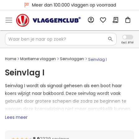
Meer dan 100.000 vlaggen op voorraad
Home
Maritieme vlaggen
Seinvlaggen
Seinvlag I
Seinvlag I
Seinvlag I wordt als signaal gehesen als een boot haar
koers wijzigt naar bakboord. Deze seinvlag wordt vaak
gebruikt door grotere schepen die zodra ze beginnen te
wensen deze koerswijziging niet meer gemakkelijk kunnen
wijzigen. Let dus goed op. De vlag is te herkennen aan een
Lees meer
zwarte stip op een gele achtergrond.