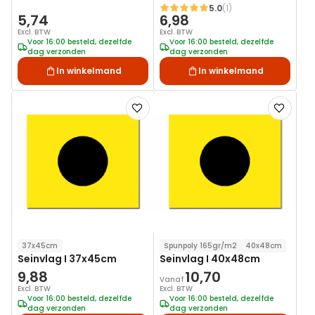
5.0
(1)
Waardering:
5,74
6,98
Excl. BTW
Excl. BTW
Voor 16:00 besteld, dezelfde
Voor 16:00 besteld, dezelfde
dag verzonden
dag verzonden
In winkelmand
In winkelmand
Voeg
Voeg
toe
toe
aan
aan
verlanglijst
verlanglij
37x45cm
Spunpoly 165gr/m2
40x48cm
Seinvlag I 37x45cm
Seinvlag I 40x48cm
9,88
10,70
Vanaf
Excl. BTW
Excl. BTW
Voor 16:00 besteld, dezelfde
Voor 16:00 besteld, dezelfde
dag verzonden
dag verzonden