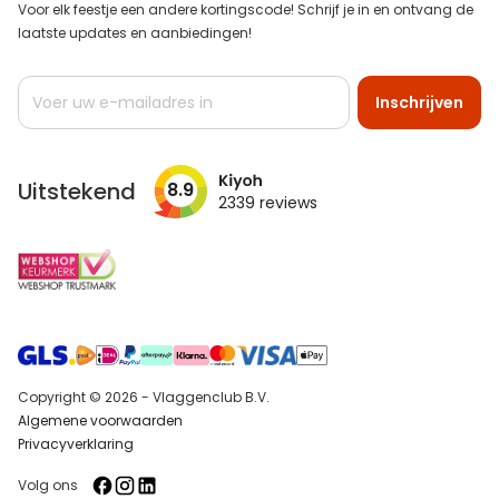
Voor elk feestje een andere kortingscode! Schrijf je in en ontvang de
laatste updates en aanbiedingen!
Abonneer
Inschrijven
u
op
onze
nieuwsbrief
Uitstekend
8.9
2339
reviews
Copyright © 2026 - Vlaggenclub B.V.
Algemene voorwaarden
Privacyverklaring
Volg ons