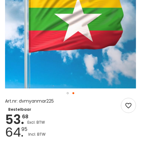
Art.nr: dvmyanmar225
Bestelbaar
53.
68
64.
95