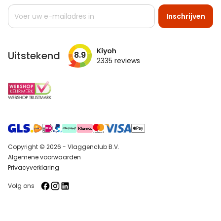
Abonneer
Inschrijven
u
op
onze
nieuwsbrief
Uitstekend
8.9
2335
reviews
Copyright © 2026 - Vlaggenclub B.V.
Algemene voorwaarden
Privacyverklaring
Volg ons