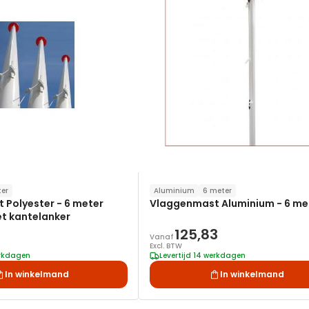
verlanglijst
er
Aluminium
6 meter
Polyester - 6 meter
Vlaggenmast Aluminium - 6 me
t kantelanker
125,83
Vanaf
Excl. BTW
erkdagen
Levertijd 14 werkdagen
In winkelmand
In winkelmand