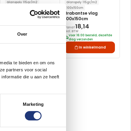
Glanspoly 115gr/m2
Glanspoly 115gr/m2
300x450cm
100x150cm
Brabantse vlag
Brabantse vlag
300x450cm
100x150cm
18,14
Vanaf
140,45
Excl. BTW
Over
Excl. BTW
Voor 16:00 besteld, dezelfde
Levertijd 5 werkdagen
dag verzonden
In winkelmand
In winkelmand
 media te bieden en om ons
ze partners voor social
nformatie die u aan ze heeft
Marketing