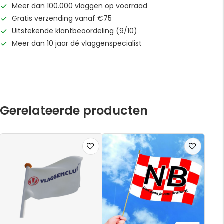
Meer dan 100.000 vlaggen op voorraad
Gratis verzending vanaf €75
Uitstekende klantbeoordeling (9/10)
Meer dan 10 jaar dé vlaggenspecialist
Gerelateerde producten
Voeg
Voeg
toe
toe
aan
aan
verlanglijst
verlanglijst