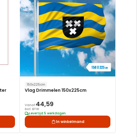
verlanglijst
verlanglijst
150x225cm
ter
Vlag Drimmelen 150x225cm
44,59
Vanaf
Excl. BTW
Levertijd 5 werkdagen
In winkelmand