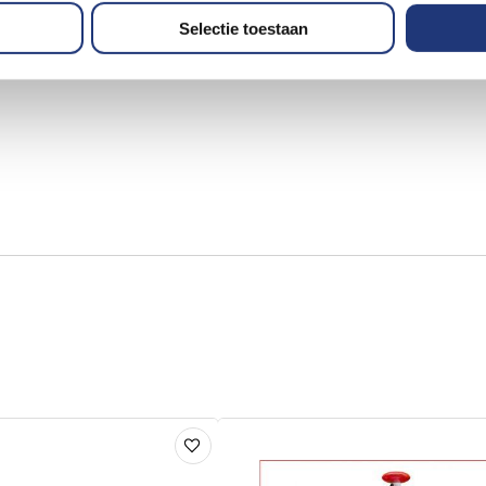
Selectie toestaan
Voeg
toe
aan