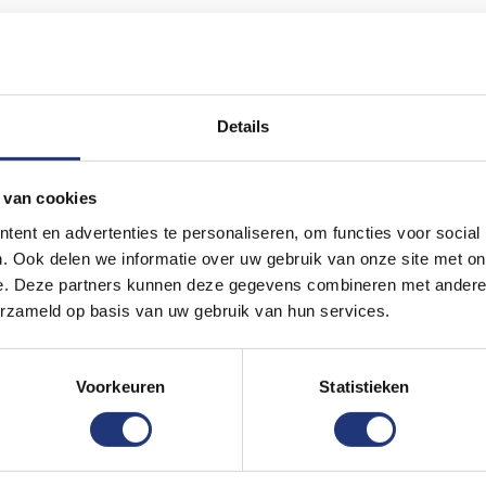
ht 6 of meer
Details
n slijtvast
 volgende werkdag in huis als deze besteld
 van cookies
ullen wij je vlag direct in productie nemen.
ent en advertenties te personaliseren, om functies voor social
n.
. Ook delen we informatie over uw gebruik van onze site met on
n? Stuur dan een vraag via
e. Deze partners kunnen deze gegevens combineren met andere i
erzameld op basis van uw gebruik van hun services.
scherp geprijsde offerte. Wij verkopen
 gewenste formaat vlag nog niet in de
eestal kunnen wij binnen enkele dagen
Voorkeuren
Statistieken