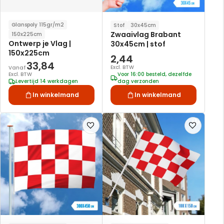
Glanspoly 115gr/m2
Stof
30x45cm
Zwaaivlag Brabant
150x225cm
Ontwerp je Vlag |
30x45cm | stof
150x225cm
2,44
33,84
Excl. BTW
Vanaf
Excl. BTW
Voor 16:00 besteld, dezelfde
Levertijd 14 werkdagen
dag verzonden
In winkelmand
In winkelmand
Voeg
Voeg
toe
toe
aan
aan
verlanglijst
verlanglijst