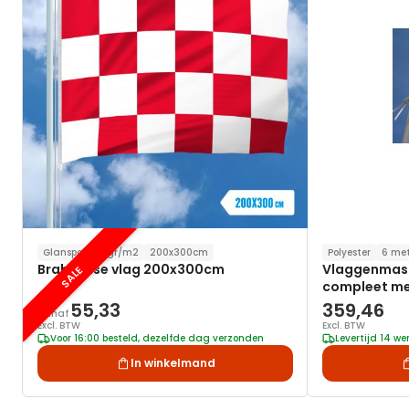
verlanglijst
Glanspoly 115gr/m2
200x300cm
Polyester
6 met
Brabantse vlag 200x300cm
Vlaggenmast 
SALE
compleet me
55,33
359,46
Vanaf
Excl. BTW
Excl. BTW
Voor 16:00 besteld, dezelfde dag verzonden
Levertijd 14 w
In winkelmand