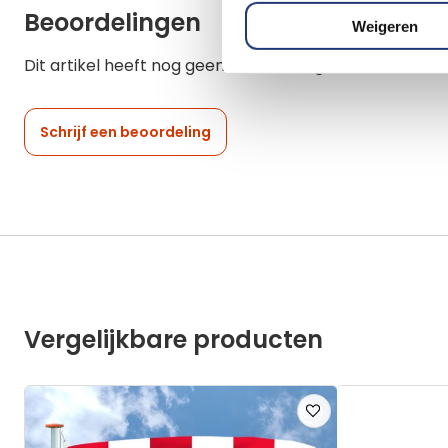
Beoordelingen
Weigeren
Dit artikel heeft nog geen beoordelingen.
Schrijf een beoordeling
Vergelijkbare producten
Voeg
toe
aan