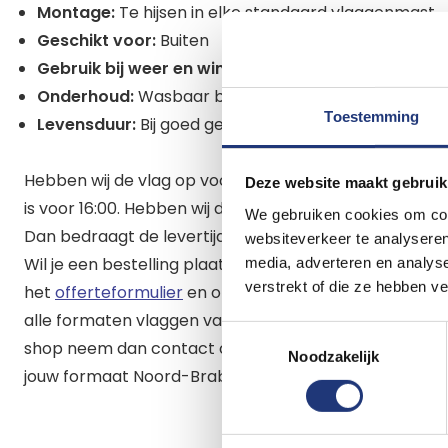
Montage:
Te hijsen in elke standaard vlaggenmast
Geschikt voor:
Buiten
Gebruik bij weer en wind:
Strijk de vlag bij windkrac
Onderhoud:
Wasbaar bij 40 graden
Toestemming
Levensduur:
Bij goed gebruik is deze vlag lang kleur e
Hebben wij de vlag op voorraad dan heb je de vlag de
Deze website maakt gebruik
is voor 16:00. Hebben wij de vlag niet op voorraad dan z
We gebruiken cookies om cont
Dan bedraagt de levertijd maximaal enkele werkdage
websiteverkeer te analyseren
Wil je een bestelling plaatsen van meer dan 20 vlagge
media, adverteren en analys
verstrekt of die ze hebben v
het
offerteformulier
en ontvang binnen 1 werkdag een 
alle formaten vlaggen van Noord-Brabant. Staat jouw
Toestemmingsselectie
shop neem dan contact op via info@vlaggenclub.nl. M
Noodzakelijk
jouw formaat Noord-Brabantse vlag leveren.