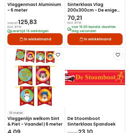
Vlaggenmast Aluminium
Sinterklaas Vlag
- 6 meter
200x300cm - De enige
echte
70,21
125,83
Excl. BTW
Vanaf
Excl. BTW
Voor 16:00 besteld, dezelfde
Levertijd 14 werkdagen
dag verzonden
In winkelmand
In winkelmand
Voeg
Voeg
toe
toe
aan
aan
verlanglijst
verlanglij
10 meter
Vlaggenlijn welkom Sint
De Stoomboot
& Piet - Vaandel | 6 meter
Sinterklaas Spandoek
4,09
23,10
Vanaf