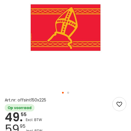
Art.nr: offsint150x225
Op voorraad
49.
55
59.
95