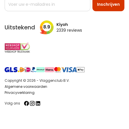
Abonneer
Inschrijven
u
op
onze
nieuwsbrief
Uitstekend
8.9
2339
reviews
Copyright © 2026 - Vlaggenclub B.V.
Algemene voorwaarden
Privacyverklaring
Volg ons