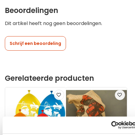
Beoordelingen
Dit artikel heeft nog geen beoordelingen.
Schrijf een beoordeling
Gerelateerde producten
Voeg
Voeg
toe
toe
aan
aan
verlanglijst
verlanglij