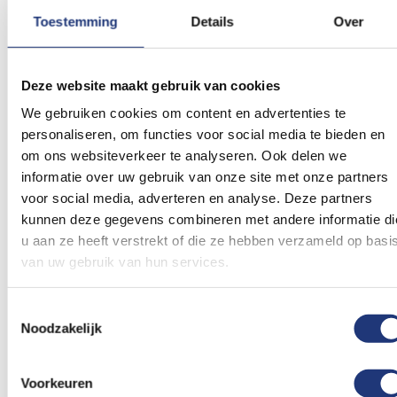
Toestemming
Details
Over
Ballonnen Sinterklaas - 8
Jute zak voor
Deze website maakt gebruik van cookies
stuks
Sinterklaasavond
2,69
2,27
We gebruiken cookies om content en advertenties te
Vanaf
Excl. BTW
Excl. BTW
personaliseren, om functies voor social media te bieden en
Voor 16:00 besteld, dezelfde
Voor 16:00 besteld, dezelfde
dag verzonden
dag verzonden
om ons websiteverkeer te analyseren. Ook delen we
In winkelmand
In winkelmand
informatie over uw gebruik van onze site met onze partners
voor social media, adverteren en analyse. Deze partners
Voeg
Voeg
kunnen deze gegevens combineren met andere informatie di
toe
toe
u aan ze heeft verstrekt of die ze hebben verzameld op basi
aan
aan
van uw gebruik van hun services.
verlanglijst
verlanglij
Toestemmingsselectie
Noodzakelijk
Voorkeuren