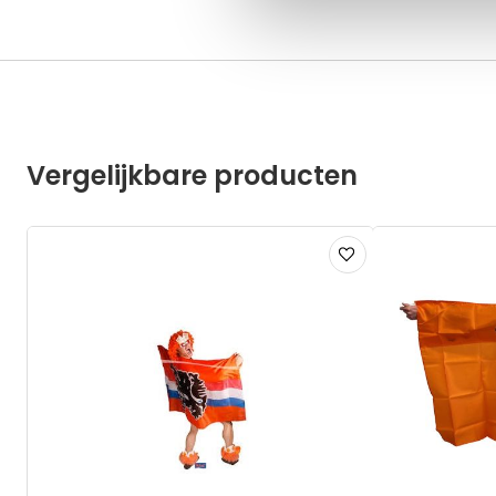
Vergelijkbare producten
Voeg
toe
aan
verlanglijst