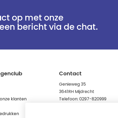
ct op met onze
een bericht via de chat.
ggenclub
Contact
Genieweg 35
3641RH Mijdrecht
onze klanten
Telefoon: 0297-820999
Mail: info@vlaggenclub.nl
edrukken
KvK: 83198695