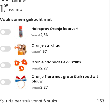
1.
95
Vaak samen gekocht met
Hairspray Oranje haarverf
2,56
Vanaf
Oranje strik haar
1,57
Vanaf
Oranje haarelastiek 3 stuks
2,27
Vanaf
Oranje Tiara met grote Strik rood wit
blauw
2,27
Vanaf
Prijs per stuk vanaf 6 stuks
1,53