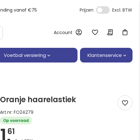
ending vanaf €75
Prijzen
Account
Klantenservice
Voetbal versiering
Oranje haarelastiek
Art.nr: FO24279
Op voorraad
1.
61