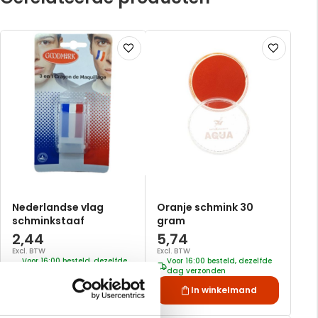
Voeg
Voeg
toe
toe
aan
aan
verlanglijst
verlanglijst
Nederlandse vlag
Oranje schmink 30
schminkstaaf
gram
2,44
5,74
Excl. BTW
Excl. BTW
Voor 16:00 besteld, dezelfde
Voor 16:00 besteld, dezelfde
dag verzonden
dag verzonden
In winkelmand
In winkelmand