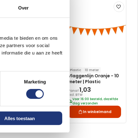
Voeg
Voeg
Over
toe
toe
aan
aan
verlanglijst
verlanglijst
 media te bieden en om ons
ze partners voor social
nformatie die u aan ze heeft
Plastic
10 meter
Hairspray Oranje
Vlaggenlijn Oranje - 10
haarverf
meter | Plastic
Marketing
2,56
1,03
Vanaf
Vanaf
Excl. BTW
Excl. BTW
Voor 16:00 besteld, dezelfde
Voor 16:00 besteld, dezelfde
dag verzonden
dag verzonden
In winkelmand
In winkelmand
Alles toestaan