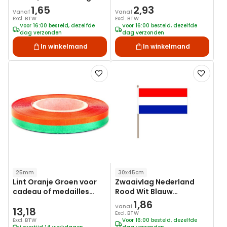
1,65
2,93
Vanaf
Vanaf
Excl. BTW
Excl. BTW
Voor 16:00 besteld, dezelfde
Voor 16:00 besteld, dezelfde
dag verzonden
dag verzonden
In winkelmand
In winkelmand
Voeg
Voeg
toe
toe
aan
aan
verlanglijst
verlanglij
25mm
30x45cm
Lint Oranje Groen voor
Zwaaivlag Nederland
cadeau of medailles
Rood Wit Blauw
25m1 25mm
30x45cm, stoklengte
1,86
Vanaf
13,18
75cm
Excl. BTW
Excl. BTW
Voor 16:00 besteld, dezelfde