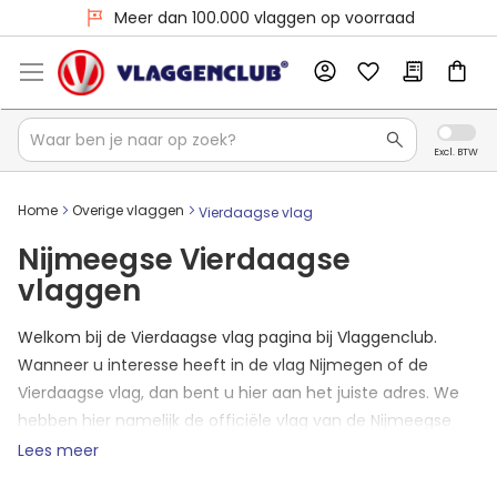
Meer dan 100.000 vlaggen op voorraad
Home
Overige vlaggen
Vierdaagse vlag
Nijmeegse Vierdaagse
vlaggen
Welkom bij de Vierdaagse vlag pagina bij Vlaggenclub.
Wanneer u interesse heeft in de vlag Nijmegen of de
Vierdaagse vlag, dan bent u hier aan het juiste adres. We
hebben hier namelijk de officiële vlag van de Nijmeegse
Vierdaagse. In Nijmegen hangt iedereen deze mooie vlag
Lees meer
uit tijdens de Vierdaagse en ook familie en vrienden van de