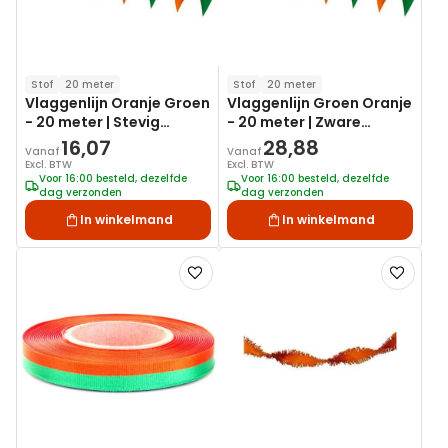
Stof
20 meter
Stof
20 meter
Vlaggenlijn Oranje Groen
Vlaggenlijn Groen Oranje
- 20 meter | Stevig
- 20 meter | Zware
kunststof
kwaliteit stof
16,07
28,88
Vanaf
Vanaf
Excl. BTW
Excl. BTW
Voor 16:00 besteld, dezelfde
Voor 16:00 besteld, dezelfde
dag verzonden
dag verzonden
In winkelmand
In winkelmand
Voeg
Voeg
toe
toe
aan
aan
verlanglijst
verlanglij