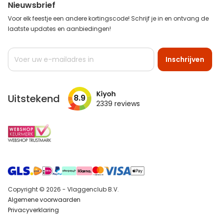
Nieuwsbrief
Voor elk feestje een andere kortingscode! Schrijf je in en ontvang de
laatste updates en aanbiedingen!
Abonneer
Inschrijven
u
op
onze
nieuwsbrief
Uitstekend
8.9
2339
reviews
Copyright © 2026 - Vlaggenclub B.V.
Algemene voorwaarden
Privacyverklaring