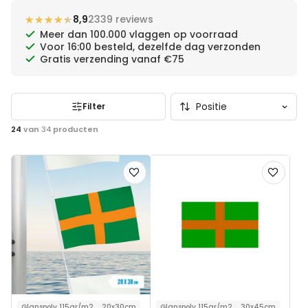
Vierdaagse lopers staan langs de kant om de lopers toe te
★★★★★
★★★★★
8,9
2339 reviews
juichen.
Meer dan 100.000 vlaggen op voorraad
Voor 16:00 besteld, dezelfde dag verzonden
Gratis verzending vanaf €75
Filter
24
van
34
producten
Voeg
Voeg
toe
toe
aan
aan
verlanglijst
verlanglij
Glanspoly 115gr/m2
20x30cm
Glanspoly 115gr/m2
30x45cm