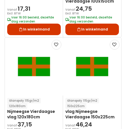
Vierdaagse 100x150cm
17,31
24,75
Vanaf
Vanaf
Excl. BTW
Excl. BTW
Voor 16:00 besteld, dezelfde
Voor 16:00 besteld, dezelfde
dag verzonden
dag verzonden
In winkelmand
In winkelmand
Voeg
Voeg
toe
toe
aan
aan
verlanglijst
verlanglij
Glanspoly 115gr/m2
Glanspoly 115gr/m2
120x180cm
150x225cm
Nijmeegse Vierdaagse
vlag Nijmeegse
vlag 120x180cm
Vierdaagse 150x225cm
37,15
46,24
Vanaf
Vanaf