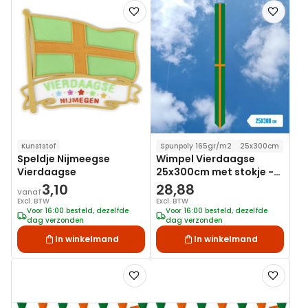
Voeg
Voeg
toe
toe
aan
aan
verlanglijst
verlanglij
Kunststof
Spunpoly 165gr/m2
25x300cm
Speldje Nijmeegse
Wimpel Vierdaagse
Vierdaagse
25x300cm met stokje -
Spunpoly
3,10
28,88
Vanaf
Excl. BTW
Excl. BTW
Voor 16:00 besteld, dezelfde
Voor 16:00 besteld, dezelfde
dag verzonden
dag verzonden
In winkelmand
In winkelmand
Voeg
Voeg
toe
toe
aan
aan