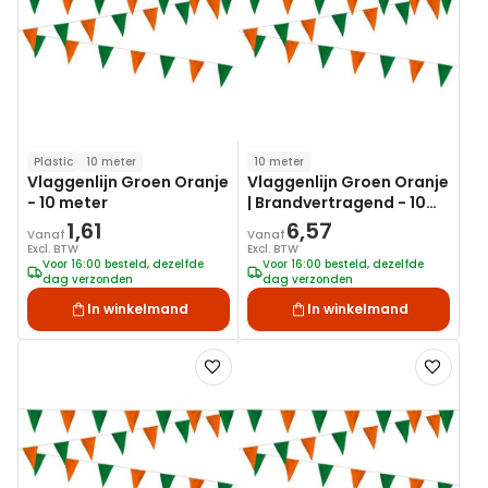
verlanglijst
verlanglij
Plastic
10 meter
10 meter
Vlaggenlijn Groen Oranje
Vlaggenlijn Groen Oranje
- 10 meter
| Brandvertragend - 10
meter
1,61
6,57
Vanaf
Vanaf
Excl. BTW
Excl. BTW
Voor 16:00 besteld, dezelfde
Voor 16:00 besteld, dezelfde
dag verzonden
dag verzonden
In winkelmand
In winkelmand
Voeg
Voeg
toe
toe
aan
aan
verlanglijst
verlanglij