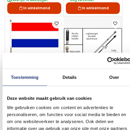
Levertijd 14 werkdagen
dag verzonden
In winkelmand
In winkelmand
Voeg
Voeg
toe
toe
aan
aan
verlanglijst
verlanglij
Toestemming
Details
Over
30x45cm
Aluminium
180cm
Zwaaivlag Nederland
Zwaaivlaggenstok
30x45cm, stoklengte
Aluminium voor in de
60cm
hand uitschuifbaar
2,11
27,23
Deze website maakt gebruik van cookies
Vanaf
Vanaf
180cm
Excl. BTW
Excl. BTW
We gebruiken cookies om content en advertenties te
Voor 16:00 besteld, dezelfde
Voor 16:00 besteld, dezelfde
dag verzonden
dag verzonden
personaliseren, om functies voor social media te bieden en
In winkelmand
In winkelmand
om ons websiteverkeer te analyseren. Ook delen we
informatie over uw gebruik van onze site met onze partners