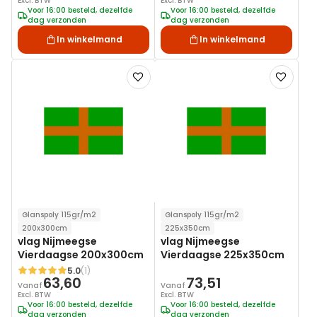
Excl. BTW
Excl. BTW
Voor 16:00 besteld, dezelfde
Voor 16:00 besteld, dezelfde
dag verzonden
dag verzonden
In winkelmand
In winkelmand
Voeg
Voeg
toe
toe
aan
aan
verlanglijst
verlanglij
Glanspoly 115gr/m2
Glanspoly 115gr/m2
200x300cm
225x350cm
vlag Nijmeegse
vlag Nijmeegse
Vierdaagse 200x300cm
Vierdaagse 225x350cm
5.0
(1)
Waardering:
63,60
73,51
Vanaf
Vanaf
Excl. BTW
Excl. BTW
Voor 16:00 besteld, dezelfde
Voor 16:00 besteld, dezelfde
dag verzonden
dag verzonden