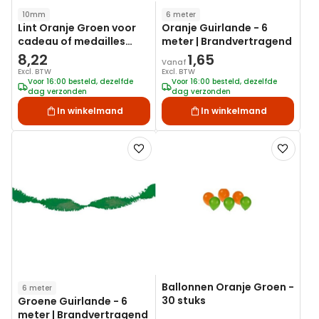
10mm
6 meter
Lint Oranje Groen voor
Oranje Guirlande - 6
cadeau of medailles
meter | Brandvertragend
25m1 10mm
8,22
1,65
Vanaf
Excl. BTW
Excl. BTW
Voor 16:00 besteld, dezelfde
Voor 16:00 besteld, dezelfde
dag verzonden
dag verzonden
In winkelmand
In winkelmand
Voeg
Voeg
toe
toe
aan
aan
verlanglijst
verlanglij
Ballonnen Oranje Groen -
6 meter
30 stuks
Groene Guirlande - 6
meter | Brandvertragend