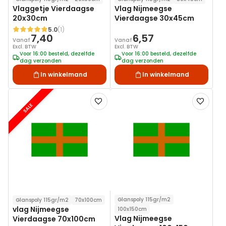
Vlaggetje Vierdaagse
Vlag Nijmeegse
20x30cm
Vierdaagse 30x45cm
5.0
(1)
Waardering:
7,40
6,57
Vanaf
Vanaf
Excl. BTW
Excl. BTW
Voor 16:00 besteld, dezelfde
Voor 16:00 besteld, dezelfde
dag verzonden
dag verzonden
In winkelmand
In winkelmand
Voeg
Voeg
SALE
toe
toe
aan
aan
verlanglijst
verlanglij
Glanspoly 115gr/m2
Glanspoly 115gr/m2
70x100cm
vlag Nijmeegse
100x150cm
Vlag Nijmeegse
Vierdaagse 70x100cm