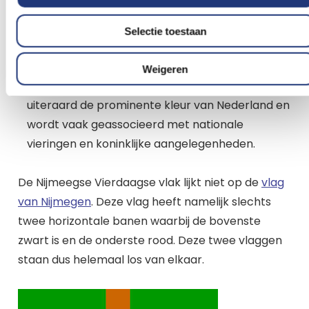
groene kleur benadrukt de verbondenheid met
de krijgsmacht en de traditie van discipline en
Selectie toestaan
doorzettingsvermogen.
Oranje symboliseert de verbondenheid met het
Weigeren
koninklijk huis en de nationale trots. Oranje is
uiteraard de prominente kleur van Nederland en
wordt vaak geassocieerd met nationale
vieringen en koninklijke aangelegenheden.
De Nijmeegse Vierdaagse vlak lijkt niet op de
vlag
van Nijmegen
. Deze vlag heeft namelijk slechts
twee horizontale banen waarbij de bovenste
zwart is en de onderste rood. Deze twee vlaggen
staan dus helemaal los van elkaar.