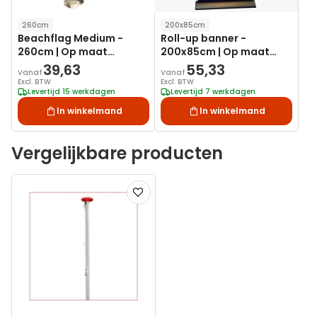
260cm
200x85cm
Beachflag Medium -
Roll-up banner -
260cm | Op maat
200x85cm | Op maat
bedrukken
bedrukken
39,63
55,33
Vanaf
Vanaf
Excl. BTW
Excl. BTW
Levertijd 15 werkdagen
Levertijd 7 werkdagen
In winkelmand
In winkelmand
Vergelijkbare producten
Voeg
toe
aan
verlanglijst