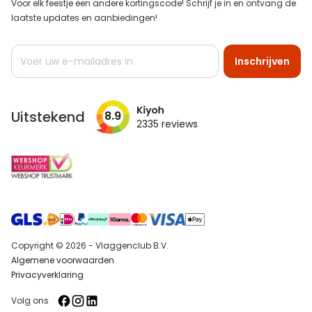
Voor elk feestje een andere kortingscode! Schrijf je in en ontvang de
laatste updates en aanbiedingen!
Abonneer
Inschrijven
u
op
onze
nieuwsbrief
Uitstekend
8.9
2335
reviews
Copyright © 2026 - Vlaggenclub B.V.
Algemene voorwaarden
Privacyverklaring
Volg ons