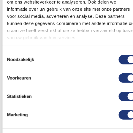
assortiment en snelle levering ben je altijd op tijd
om ons websiteverkeer te analyseren. Ook delen we
klaar voor je evenement of promotie.
informatie over uw gebruik van onze site met onze partners
voor social media, adverteren en analyse. Deze partners
Beoordelingen
kunnen deze gegevens combineren met andere informatie di
u aan ze heeft verstrekt of die ze hebben verzameld op basi
Dit artikel heeft nog geen beoordelingen.
van uw gebruik van hun services.
Toestemmingsselectie
Schrijf een beoordeling
Noodzakelijk
Voorkeuren
Gerelateerde producten
Statistieken
Voeg
Voeg
toe
toe
Marketing
aan
aan
verlanglijst
verlanglij