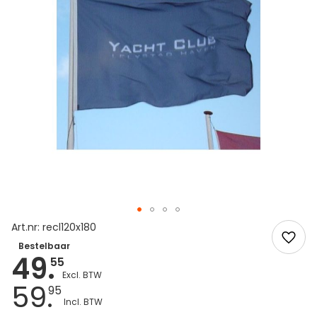
Art.nr: recl120x180
Bestelbaar
49.
55
59.
95