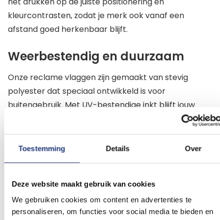
het drukken op de juiste positionering en
kleurcontrasten, zodat je merk ook vanaf een
afstand goed herkenbaar blijft.
Weerbestendig en duurzaam
Onze reclame vlaggen zijn gemaakt van stevig
polyester dat speciaal ontwikkeld is voor
buitengebruik. Met UV-bestendige inkt blijft jouw
vlag ook bij regen en zon langdurig mooi. Zo
investeer je in een product dat lang mee gaat.
Toestemming
Details
Over
Bestel eenvoudig online
Een reclame vlag 120x180 cm bestel je eenvoudig bij
Deze website maakt gebruik van cookies
Vlaggenclub: upload je ontwerp, kies het juiste
We gebruiken cookies om content en advertenties te
formaat en rond je bestelling af. Dankzij ons ruime
personaliseren, om functies voor social media te bieden en