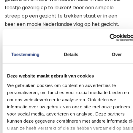
feestje gezellig op te leuken! Door een simpele
streep op een gezicht te trekken staat er in een
keer een mooie Nederlandse vlag op het gezicht.
Extra brede Schminkstaaf rood wit blauw.
Voor 16:00 besteld dezelfde dag nog verzonden.
Toestemming
Details
Over
Doorgaans de volgende werkdag in huis. Direct uit
eigen voorraad leverbaar.
Deze website maakt gebruik van cookies
Beoordelingen
We gebruiken cookies om content en advertenties te
personaliseren, om functies voor social media te bieden en
Dit artikel heeft nog geen beoordelingen.
om ons websiteverkeer te analyseren. Ook delen we
informatie over uw gebruik van onze site met onze partners
voor social media, adverteren en analyse. Deze partners
Schrijf een beoordeling
kunnen deze gegevens combineren met andere informatie di
u aan ze heeft verstrekt of die ze hebben verzameld op basi