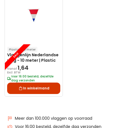
aan
verlanglijst
Plastic
10 meter
SALE
Vlaggenlijn Nederlandse
vlag - 10 meter | Plastic
1,64
Vanaf
Excl. BTW
Voor 16:00 besteld, dezelfde
dag verzonden
In winkelmand
Meer dan 100.000 vlaggen op voorraad
Voor 16:00 besteld, dezelfde dag verzonden