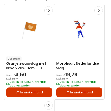
Voeg
Voeg
toe
toe
aan
aan
verlanglijst
verlanglij
20x30cm
Oranje zwaaivlag met
Morphsuit Nederlandse
kroon 20x30cm - 10
vlag
stuks
4,50
19,79
Vanaf
Vanaf
Excl. BTW
Excl. BTW
Voor 16:00 besteld, dezelfde
Voor 16:00 besteld, dezelfde
dag verzonden
dag verzonden
In winkelmand
In winkelmand
Voeg
toe