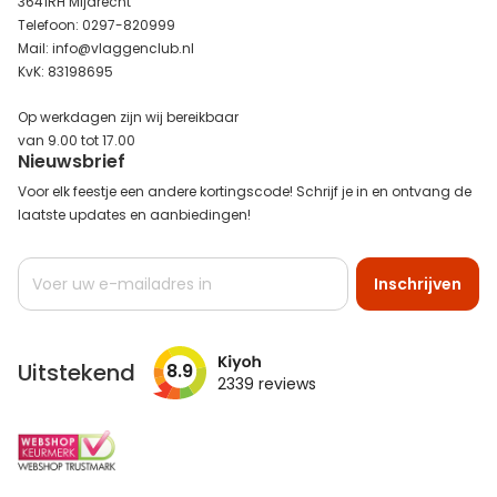
3641RH Mijdrecht
Telefoon: 0297-820999
Mail: info@vlaggenclub.nl
KvK: 83198695
Op werkdagen zijn wij bereikbaar
van 9.00 tot 17.00
Nieuwsbrief
Voor elk feestje een andere kortingscode! Schrijf je in en ontvang de
laatste updates en aanbiedingen!
Abonneer
Inschrijven
u
op
onze
nieuwsbrief
Uitstekend
8.9
2339
reviews