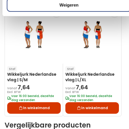
Weigeren
Voeg
Voeg
toe
toe
aan
aan
verlanglijst
verlanglij
Stof
Stof
Wikkeljurk Nederlandse
Wikkeljurk Nederlandse
vlag | S/M
vlag | L/XL
7,64
7,64
Vanaf
Vanaf
Excl. BTW
Excl. BTW
Voor 16:00 besteld, dezelfde
Voor 16:00 besteld, dezelfde
dag verzonden
dag verzonden
In winkelmand
In winkelmand
Vergelijkbare producten