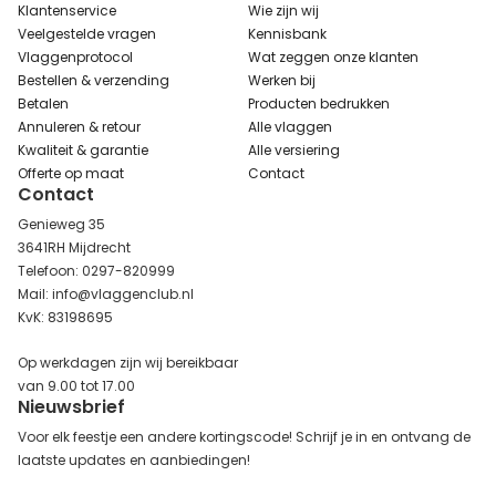
Klantenservice
Wie zijn wij
Veelgestelde vragen
Kennisbank
Vlaggenprotocol
Wat zeggen onze klanten
Bestellen & verzending
Werken bij
Betalen
Producten bedrukken
Annuleren & retour
Alle vlaggen
Kwaliteit & garantie
Alle versiering
Offerte op maat
Contact
Contact
Genieweg 35
3641RH Mijdrecht
Telefoon: 0297-820999
Mail: info@vlaggenclub.nl
KvK: 83198695
Op werkdagen zijn wij bereikbaar
van 9.00 tot 17.00
Nieuwsbrief
Voor elk feestje een andere kortingscode! Schrijf je in en ontvang de
laatste updates en aanbiedingen!