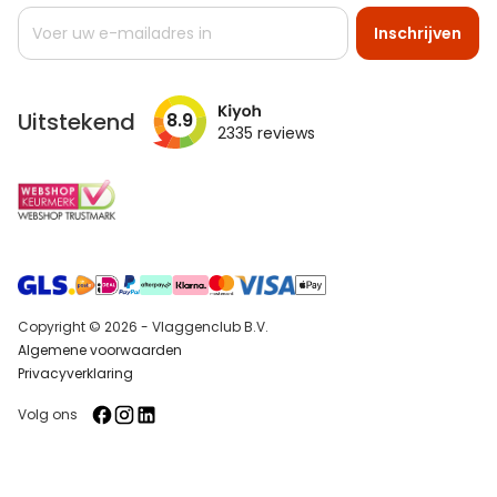
Abonneer
Inschrijven
u
op
onze
nieuwsbrief
Uitstekend
8.9
2335
reviews
Copyright © 2026 - Vlaggenclub B.V.
Algemene voorwaarden
Privacyverklaring
Volg ons