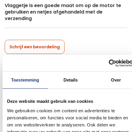
Vlaggetje is een goede maat om op de motor te
gebruiken en netjes afgehandeld met de
verzending
Schrijf een beoordeling
Gerelateerde producten
Toestemming
Details
Over
Voeg
Voeg
toe
toe
Deze website maakt gebruik van cookies
aan
aan
We gebruiken cookies om content en advertenties te
verlanglijst
verlanglij
personaliseren, om functies voor social media te bieden en
om ons websiteverkeer te analyseren. Ook delen we
informatie over uw gebruik van onze site met onze partners