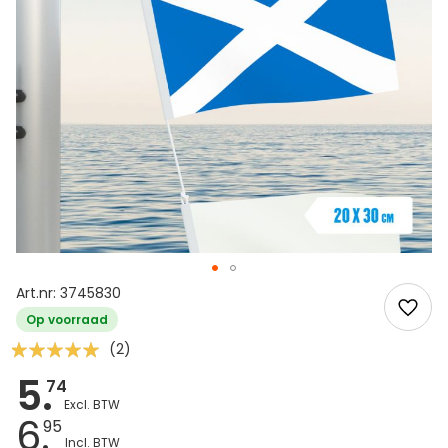
Art.nr: 3745830
Op voorraad
Waardering:
(2)
100
100
% of
5.
74
6.
95