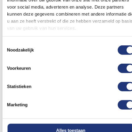
voor social media, adverteren en analyse. Deze partners
kunnen deze gegevens combineren met andere informatie di
u aan ze heeft verstrekt of die ze hebben verzameld op basi
30x45cm
50x75cm
Vlag Schotland 30x45cm
Vlag Schotland 50x75cm
van uw gebruik van hun services.
- Spunpoly
7,40
17,31
Toestemmingsselectie
Excl. BTW
Excl. BTW
Noodzakelijk
Voor 16:00 besteld, dezelfde
Voor 16:00 besteld, dezelfde
dag verzonden
dag verzonden
In winkelmand
In winkelmand
Voorkeuren
Voeg
Voeg
toe
toe
Statistieken
aan
aan
verlanglijst
verlanglij
Marketing
Alles toestaan