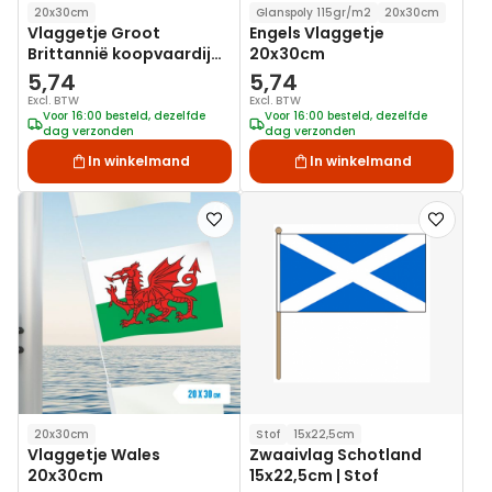
20x30cm
Glanspoly 115gr/m2
20x30cm
Vlaggetje Groot
Engels Vlaggetje
Brittannië koopvaardij
20x30cm
20x30cm
5,74
5,74
Excl. BTW
Excl. BTW
Voor 16:00 besteld, dezelfde
Voor 16:00 besteld, dezelfde
dag verzonden
dag verzonden
In winkelmand
In winkelmand
Voeg
Voeg
toe
toe
aan
aan
verlanglijst
verlanglij
20x30cm
Stof
15x22,5cm
Vlaggetje Wales
Zwaaivlag Schotland
20x30cm
15x22,5cm | Stof