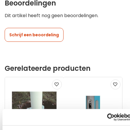
Beoordelingen
Dit artikel heeft nog geen beoordelingen.
Schrijf een beoordeling
Gerelateerde producten
Voeg
Voeg
toe
toe
aan
aan
verlanglijst
verlanglij