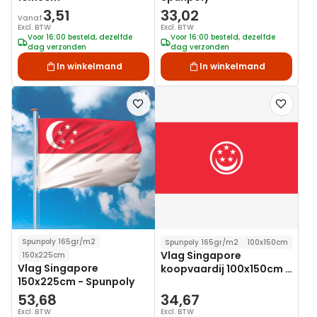
3,51
33,02
Vanaf
Excl. BTW
Excl. BTW
Voor 16:00 besteld, dezelfde
Voor 16:00 besteld, dezelfde
dag verzonden
dag verzonden
In winkelmand
In winkelmand
Voeg
Voeg
toe
toe
aan
aan
verlanglijst
verlanglij
Spunpoly 165gr/m2
Spunpoly 165gr/m2
100x150cm
Vlag Singapore
150x225cm
Vlag Singapore
koopvaardij 100x150cm -
150x225cm - Spunpoly
Spunpoly
53,68
34,67
Excl. BTW
Excl. BTW