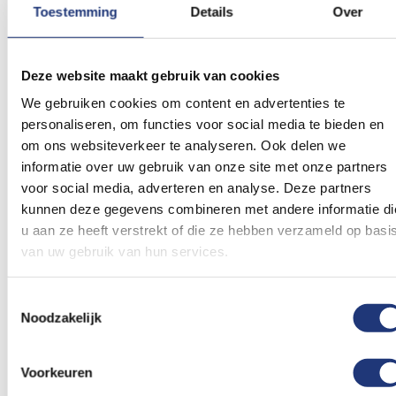
Toestemming
Details
Over
Meerprijs optie
Meerprijs optie
Vlaggenmast
Vlaggenmast anti-
Deze website maakt gebruik van cookies
professioneel laten
diefstal handmatig
197,52
74,38
Plaatsen
We gebruiken cookies om content en advertenties te
Excl. BTW
Excl. BTW
Levertijd 15 werkdagen
Levertijd 2 werkdagen
personaliseren, om functies voor social media te bieden en
In winkelmand
In winkelmand
om ons websiteverkeer te analyseren. Ook delen we
informatie over uw gebruik van onze site met onze partners
Voeg
Voeg
voor social media, adverteren en analyse. Deze partners
toe
toe
kunnen deze gegevens combineren met andere informatie di
aan
aan
u aan ze heeft verstrekt of die ze hebben verzameld op basi
verlanglijst
verlanglij
van uw gebruik van hun services.
Toestemmingsselectie
Noodzakelijk
Voorkeuren
Meerprijs optie
Vlaggenmast gewicht |
Vlaggenmast anti-
met begeleidingsring