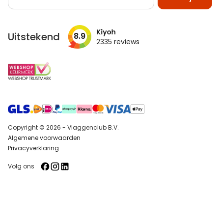
u
op
onze
nieuwsbrief
Uitstekend
8.9
2335
reviews
Copyright © 2026 - Vlaggenclub B.V.
Algemene voorwaarden
Privacyverklaring
Volg ons