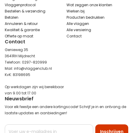
Vlaggenprotocol
Wat zeggen onze klanten
Bestellen & verzending
Werken bij
Betalen
Producten bedrukken
Annuleren & retour
Alle vlaggen
Kwaliteit & garantie
Alle versiering
Offerte op maat
Contact
Contact
Genieweg 35
3641RH Mijdrecht
Telefoon: 0297-820999
Mail: info@vlaggenclub.nl
KvK: 83198695
Op werkdagen zijn wij bereikbaar
van 9.00 tot 17.00
Nieuwsbrief
Voor elk feestje een andere kortingscode! Schrijf je in en ontvang de
laatste updates en aanbiedingen!
Abonneer
Inschrijven