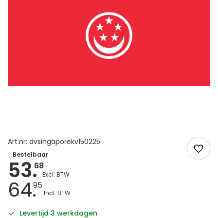
Art.nr: dvsingaporekv150225
Bestelbaar
53.
68
64.
95
Levertijd 3 werkdagen