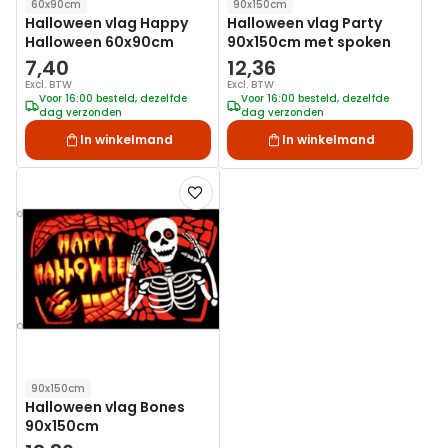
60x90cm
90x150cm
Halloween vlag Happy
Halloween vlag Party
Halloween 60x90cm
90x150cm met spoken
7,40
12,36
Excl. BTW
Excl. BTW
Voor 16:00 besteld, dezelfde
Voor 16:00 besteld, dezelfde
dag verzonden
dag verzonden
In winkelmand
In winkelmand
Voeg
toe
aan
verlanglijst
90x150cm
Halloween vlag Bones
90x150cm