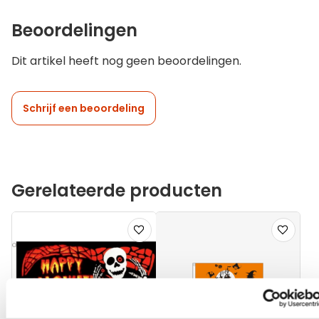
Beoordelingen
Dit artikel heeft nog geen beoordelingen.
Schrijf een beoordeling
Gerelateerde producten
Voeg
Voeg
toe
toe
aan
aan
verlanglijst
verlanglij