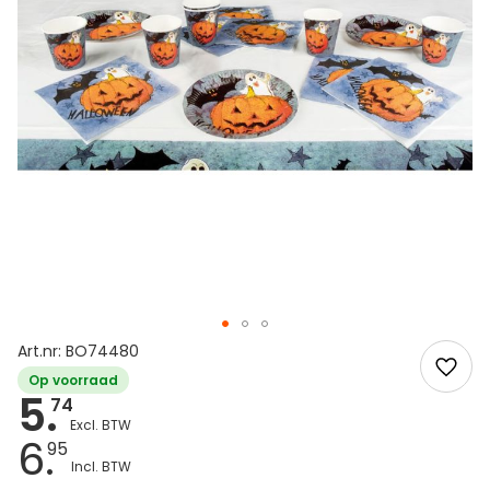
Art.nr: BO74480
Op voorraad
5.
74
6.
95