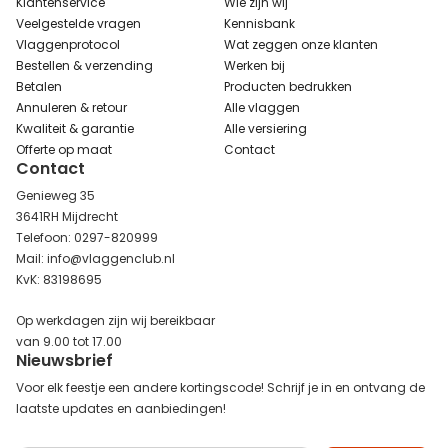
Klantenservice
Wie zijn wij
Veelgestelde vragen
Kennisbank
Vlaggenprotocol
Wat zeggen onze klanten
Bestellen & verzending
Werken bij
Betalen
Producten bedrukken
Annuleren & retour
Alle vlaggen
Kwaliteit & garantie
Alle versiering
Offerte op maat
Contact
Contact
Genieweg 35
3641RH Mijdrecht
Telefoon: 0297-820999
Mail: info@vlaggenclub.nl
KvK: 83198695
Op werkdagen zijn wij bereikbaar
van 9.00 tot 17.00
Nieuwsbrief
Voor elk feestje een andere kortingscode! Schrijf je in en ontvang de
laatste updates en aanbiedingen!