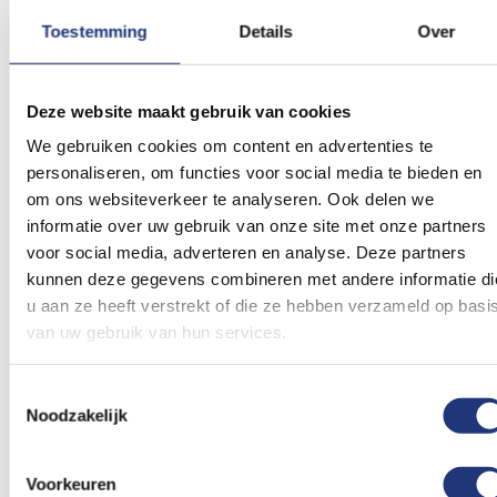
Toestemming
Details
Over
90x150cm
60x90cm
Halloween vlag Bones
Halloween vlag Happy
Deze website maakt gebruik van cookies
90x150cm
Halloween 60x90cm
12,36
7,40
We gebruiken cookies om content en advertenties te
Excl. BTW
Excl. BTW
personaliseren, om functies voor social media te bieden en
Voor 16:00 besteld, dezelfde
Voor 16:00 besteld, dezelfde
om ons websiteverkeer te analyseren. Ook delen we
dag verzonden
dag verzonden
informatie over uw gebruik van onze site met onze partners
In winkelmand
In winkelmand
voor social media, adverteren en analyse. Deze partners
Voeg
Voeg
kunnen deze gegevens combineren met andere informatie di
toe
toe
u aan ze heeft verstrekt of die ze hebben verzameld op basi
aan
aan
van uw gebruik van hun services.
verlanglijst
verlanglij
Toestemmingsselectie
Noodzakelijk
Voorkeuren