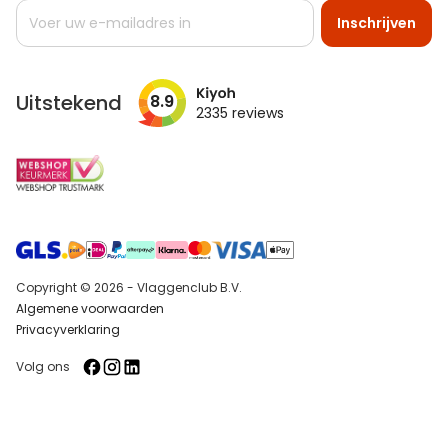
Abonneer
Inschrijven
u
op
onze
nieuwsbrief
Uitstekend
8.9
2335
reviews
Copyright © 2026 - Vlaggenclub B.V.
Algemene voorwaarden
Privacyverklaring
Volg ons