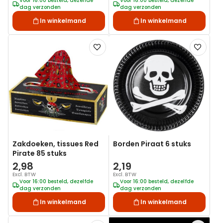
Voor 16:00 besteld, dezelfde
Voor 16:00 besteld, dezelfde
dag verzonden
dag verzonden
In winkelmand
In winkelmand
Voeg
Voeg
toe
toe
aan
aan
verlanglijst
verlanglij
Zakdoeken, tissues Red
Borden Piraat 6 stuks
Pirate 85 stuks
2,98
2,19
Excl. BTW
Excl. BTW
Voor 16:00 besteld, dezelfde
Voor 16:00 besteld, dezelfde
dag verzonden
dag verzonden
In winkelmand
In winkelmand