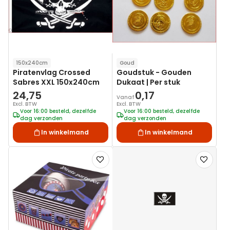
150x240cm
Goud
Piratenvlag Crossed
Goudstuk - Gouden
Sabres XXL 150x240cm
Dukaat | Per stuk
24,75
0,17
Vanaf
Excl. BTW
Excl. BTW
Voor 16:00 besteld, dezelfde
Voor 16:00 besteld, dezelfde
dag verzonden
dag verzonden
In winkelmand
In winkelmand
Voeg
Voeg
toe
toe
aan
aan
verlanglijst
verlanglij