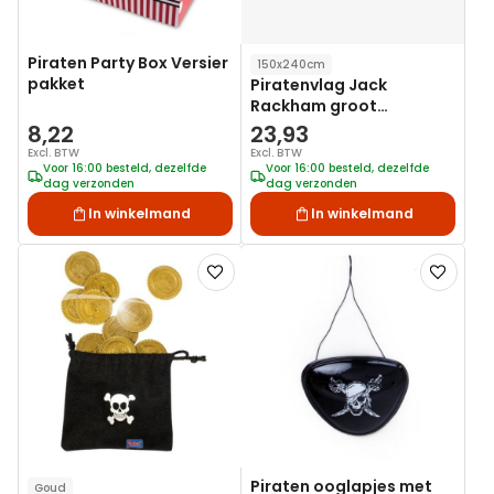
Piraten Party Box Versier
150x240cm
pakket
Piratenvlag Jack
Rackham groot
150x240cm
8,22
23,93
Excl. BTW
Excl. BTW
Voor 16:00 besteld, dezelfde
Voor 16:00 besteld, dezelfde
dag verzonden
dag verzonden
In winkelmand
In winkelmand
Voeg
Voeg
toe
toe
aan
aan
verlanglijst
verlanglij
Piraten ooglapjes met
Goud