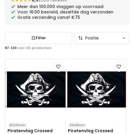
★★★★★
★★★★★
8,9
2335 reviews
Meer dan 100.000 vlaggen op voorraad
Voor 16:00 besteld, dezelfde dag verzonden
Gratis verzending vanaf €75
Filter
97
-
120
van
145
producten
Voeg
Voeg
toe
toe
aan
aan
verlanglijst
verlanglij
90x150cm
60x90cm
Piratenvlag Crossed
Piratenvlag Crossed