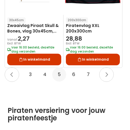
30x45cm
200x300cm
Zwaaivlag Piraat Skull &
Piratenvlag XXL
Bones, vlag 30x45cm,
200x300cm
stoklengte 75cm
2,27
28,88
Vanaf
Excl. BTW
Excl. BTW
Voor 16:00 besteld, dezelfde
Voor 16:00 besteld, dezelfde
dag verzonden
dag verzonden
In winkelmand
In winkelmand
Pagina
Pagina
Vorige
Pagina
Pagina
U lees momenteel pagina
Pagina
Pagina
Pagina
Volgen
3
4
5
6
7
Piraten versiering voor jouw
piratenfeestje