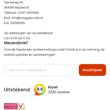
Genieweg 35
3641RH Mijdrecht
Telefoon: 0297-820999
Mail: info@vlaggenclub.nl
KvK: 83198695
Op werkdagen zijn wij bereikbaar
van 9.00 tot 17.00
Nieuwsbrief
Voor elk feestje een andere kortingscode! Schrijf je in en ontvang de
laatste updates en aanbiedingen!
Abonneer
Inschrijven
u
op
onze
nieuwsbrief
Uitstekend
8.9
2335
reviews