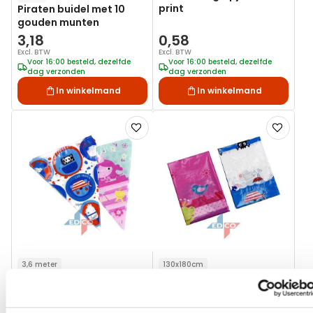
print
Piraten buidel met 10
gouden munten
3,18
0,58
Excl. BTW
Excl. BTW
Voor 16:00 besteld, dezelfde
Voor 16:00 besteld, dezelfde
dag verzonden
dag verzonden
In winkelmand
In winkelmand
Voeg
Voeg
toe
toe
aan
aan
verlanglijst
verlanglij
3,6 meter
130x180cm
Vlaggenlijn voor de
Blauw tafelkleed voor de
kleine Piraat - 3,6 meter
jongste Piraat,
130x180cm
1,61
2,44