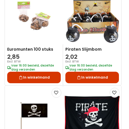
aan
aan
verlanglijst
verlanglij
Euromunten 100 stuks
Piraten Slijmbom
2,85
2,02
Excl. BTW
Excl. BTW
Voor 16:00 besteld, dezelfde
Voor 16:00 besteld, dezelfde
dag verzonden
dag verzonden
In winkelmand
In winkelmand
Voeg
Voeg
toe
toe
aan
aan
verlanglijst
verlanglij