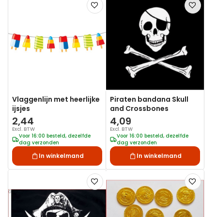
Voeg
Voeg
toe
toe
aan
aan
verlanglijst
verlanglij
Vlaggenlijn met heerlijke
Piraten bandana Skull
ijsjes
and Crossbones
2,44
4,09
Excl. BTW
Excl. BTW
Voor 16:00 besteld, dezelfde
Voor 16:00 besteld, dezelfde
dag verzonden
dag verzonden
In winkelmand
In winkelmand
Voeg
Voeg
toe
toe
aan
aan
verlanglijst
verlanglij