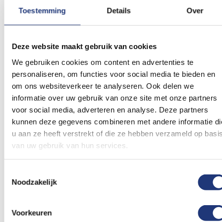
Excl. BTW
Excl. BTW
Toestemming
Details
Over
Voor 16:00 besteld, dezelfde
Voor 16:00 besteld, dezelfde
dag verzonden
dag verzonden
In winkelmand
In winkelmand
Deze website maakt gebruik van cookies
Voeg
Voeg
We gebruiken cookies om content en advertenties te
toe
toe
personaliseren, om functies voor social media te bieden en
aan
aan
verlanglijst
verlanglij
om ons websiteverkeer te analyseren. Ook delen we
informatie over uw gebruik van onze site met onze partners
voor social media, adverteren en analyse. Deze partners
kunnen deze gegevens combineren met andere informatie di
u aan ze heeft verstrekt of die ze hebben verzameld op basi
van uw gebruik van hun services.
Blauwe kartonnen
6 meter
bordjes voor de jongste
Slinger I Love Pirates - 6
Toestemmingsselectie
Piraat, 6 stuks
meter
1,61
Noodzakelijk
2,11
Excl. BTW
Voor 16:00 besteld, dezelfde
Excl. BTW
dag verzonden
Levertijd 2 werkdagen
Voorkeuren
In winkelmand
In winkelmand