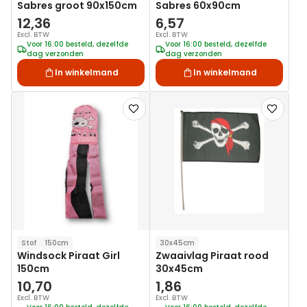
Sabres groot 90x150cm
Sabres 60x90cm
12,36
6,57
Excl. BTW
Excl. BTW
Voor 16:00 besteld, dezelfde
Voor 16:00 besteld, dezelfde
dag verzonden
dag verzonden
In winkelmand
In winkelmand
Voeg
Voeg
toe
toe
aan
aan
verlanglijst
verlanglij
Stof
150cm
30x45cm
Windsock Piraat Girl
Zwaaivlag Piraat rood
150cm
30x45cm
10,70
1,86
Excl. BTW
Excl. BTW