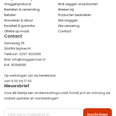
Vlaggenprotocol
Wat zeggen onze klanten
Bestellen & verzending
Werken bij
Betalen
Producten bedrukken
Annuleren & retour
Alle vlaggen
Kwaliteit & garantie
Alle versiering
Offerte op maat
Contact
Contact
Genieweg 35
3641RH Mijdrecht
Telefoon: 0297-820999
Mail: info@vlaggenclub.nl
KvK: 83198695
Op werkdagen zijn wij bereikbaar
van 9.00 tot 17.00
Nieuwsbrief
Voor elk feestje een andere kortingscode! Schrijf je in en ontvang de
laatste updates en aanbiedingen!
Abonneer
Inschrijven
u