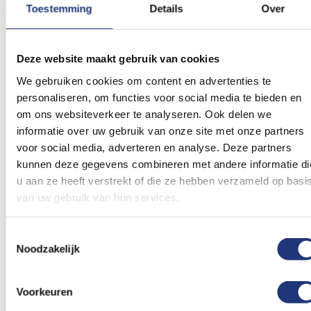
Toestemming
Details
Over
Spunpoly 165gr/m2
100x150cm
200cm
Nederlandse vlag
Vlaggenstok essen
100x150cm BESTE
200cm gebogen
Deze website maakt gebruik van cookies
KWALITEIT
(5)
Waardering:
We gebruiken cookies om content en advertenties te
11,53
100
100
% of
Vanaf
76,82
personaliseren, om functies voor social media te bieden en
Excl. BTW
Voor 16:00 besteld, dezelfde
Excl. BTW
om ons websiteverkeer te analyseren. Ook delen we
dag verzonden
Levertijd 2 werkdagen
informatie over uw gebruik van onze site met onze partners
In winkelmand
In winkelmand
voor social media, adverteren en analyse. Deze partners
kunnen deze gegevens combineren met andere informatie di
Voeg
Voeg
u aan ze heeft verstrekt of die ze hebben verzameld op basi
toe
toe
aan
aan
van uw gebruik van hun services.
verlanglijst
verlanglij
Toestemmingsselectie
Noodzakelijk
Voorkeuren
200cm
200cm