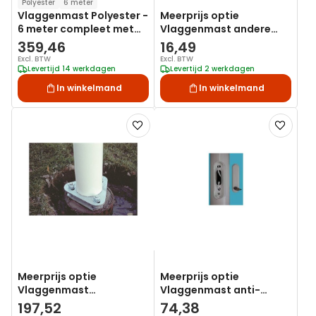
Polyester
6 meter
Vlaggenmast Polyester -
Meerprijs optie
6 meter compleet met
Vlaggenmast andere
kantelanker
Knop dan Standaard
359,46
16,49
Excl. BTW
Excl. BTW
Levertijd 14 werkdagen
Levertijd 2 werkdagen
In winkelmand
In winkelmand
Voeg
Voeg
toe
toe
aan
aan
verlanglijst
verlanglij
Meerprijs optie
Meerprijs optie
Vlaggenmast
Vlaggenmast anti-
professioneel laten
diefstal handmatig
197,52
74,38