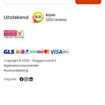
op
onze
nieuwsbrief
Uitstekend
8.9
2332
reviews
Copyright © 2026 - Vlaggenclub B.V.
Algemene voorwaarden
Privacyverklaring
Volg ons