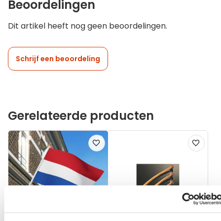
Beoordelingen
Dit artikel heeft nog geen beoordelingen.
Schrijf een beoordeling
Gerelateerde producten
Voeg
Voeg
toe
toe
aan
aan
verlanglijst
verlanglij