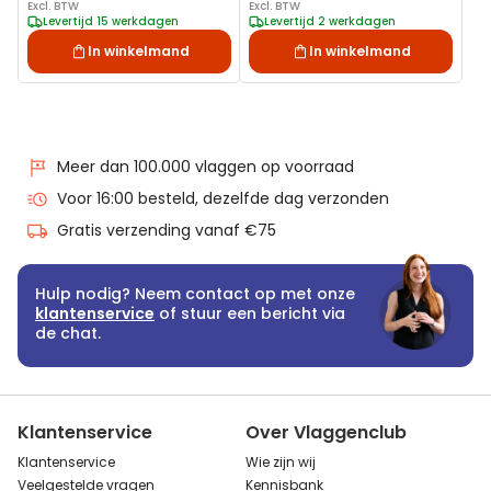
Plaatsen
Excl. BTW
Excl. BTW
Levertijd 15 werkdagen
Levertijd 2 werkdagen
In winkelmand
In winkelmand
Meer dan 100.000 vlaggen op voorraad
Voor 16:00 besteld, dezelfde dag verzonden
Gratis verzending vanaf €75
Hulp nodig? Neem contact op met onze
klantenservice
of stuur een bericht via
de chat.
Klantenservice
Over Vlaggenclub
Klantenservice
Wie zijn wij
Veelgestelde vragen
Kennisbank