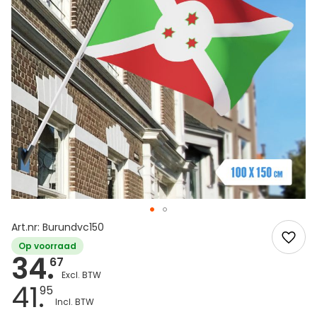
Art.nr: Burundvc150
Op voorraad
34.
67
41.
95