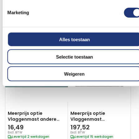
dag verzonden
dag verzonden
In winkelmand
In winkelmand
Marketing
Vergelijkbare producten
Alles toestaan
Voeg
Voeg
toe
toe
aan
aan
Selectie toestaan
verlanglijst
verlanglij
Weigeren
Meerprijs optie
Meerprijs optie
Vlaggenmast andere
Vlaggenmast
Knop dan Standaard
professioneel laten
16,49
197,52
Plaatsen
Excl. BTW
Excl. BTW
Levertijd 2 werkdagen
Levertijd 15 werkdagen