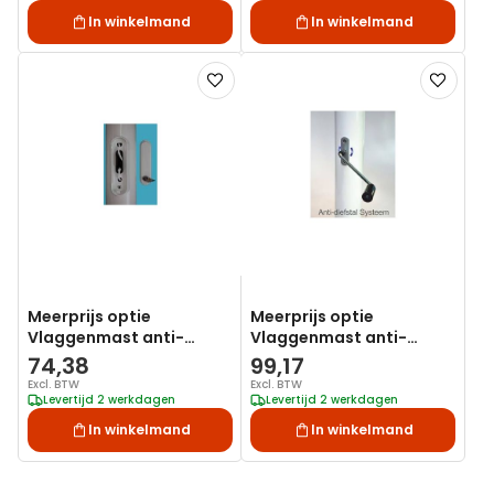
In winkelmand
In winkelmand
Voeg
Voeg
toe
toe
aan
aan
verlanglijst
verlanglij
Meerprijs optie
Meerprijs optie
Vlaggenmast anti-
Vlaggenmast anti-
diefstal handmatig
diefstal met lier
74,38
99,17
Excl. BTW
Excl. BTW
Levertijd 2 werkdagen
Levertijd 2 werkdagen
In winkelmand
In winkelmand