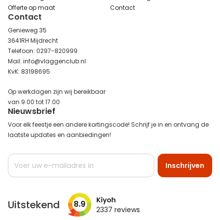
Offerte op maat
Contact
Contact
Genieweg 35
3641RH Mijdrecht
Telefoon: 0297-820999
Mail: info@vlaggenclub.nl
KvK: 83198695
Op werkdagen zijn wij bereikbaar
van 9.00 tot 17.00
Nieuwsbrief
Voor elk feestje een andere kortingscode! Schrijf je in en ontvang de
laatste updates en aanbiedingen!
Abonneer
Inschrijven
u
op
onze
nieuwsbrief
Uitstekend
8.9
2337
reviews