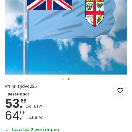
Art.nr: fijidvc225
Bestelbaar
53.
68
64.
95
Levertijd 2 werkdagen