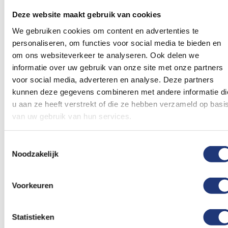
53,68
53,68
Excl. BTW
Excl. BTW
Deze website maakt gebruik van cookies
Voor 16:00 besteld, dezelfde
Voor 16:00 besteld, dezelfde
dag verzonden
dag verzonden
We gebruiken cookies om content en advertenties te
In winkelmand
In winkelmand
personaliseren, om functies voor social media te bieden en
om ons websiteverkeer te analyseren. Ook delen we
Voeg
Voeg
informatie over uw gebruik van onze site met onze partners
toe
toe
voor social media, adverteren en analyse. Deze partners
aan
aan
kunnen deze gegevens combineren met andere informatie di
verlanglijst
verlanglij
u aan ze heeft verstrekt of die ze hebben verzameld op basi
van uw gebruik van hun services.
Toestemmingsselectie
Noodzakelijk
Spunpoly 165gr/m2
Spunpoly 165gr/m2
150x225cm
150x225cm
Voorkeuren
Vlag Panama 150x225cm
vlag Puerto Rico
- Spunpoly
150x225cm - Spunpoly
53,68
53,68
Statistieken
Excl. BTW
Excl. BTW
Voor 16:00 besteld, dezelfde
Voor 16:00 besteld, dezelfde