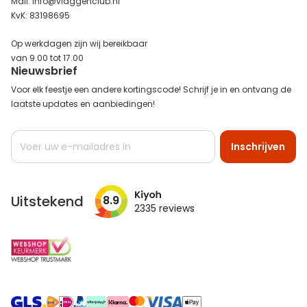
Mail: info@vlaggenclub.nl
KvK: 83198695
Op werkdagen zijn wij bereikbaar
van 9.00 tot 17.00
Nieuwsbrief
Voor elk feestje een andere kortingscode! Schrijf je in en ontvang de
laatste updates en aanbiedingen!
Abonneer
Inschrijven
u
op
onze
nieuwsbrief
Uitstekend
8.9
2335
reviews