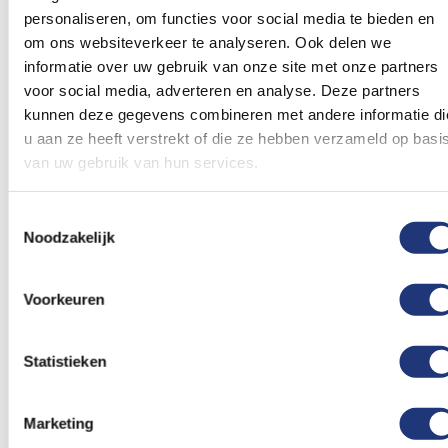
toe
toe
personaliseren, om functies voor social media te bieden en
aan
aan
om ons websiteverkeer te analyseren. Ook delen we
verlanglijst
verlanglij
informatie over uw gebruik van onze site met onze partners
voor social media, adverteren en analyse. Deze partners
kunnen deze gegevens combineren met andere informatie di
u aan ze heeft verstrekt of die ze hebben verzameld op basi
van uw gebruik van hun services.
30x45cm
30x45cm
Pirate Girl Piraten vlag
Pirate Girls Rule
Toestemmingsselectie
30x45cm
Piratenvlag 30x45cm
Noodzakelijk
8,22
8,22
Excl. BTW
Excl. BTW
Voor 16:00 besteld, dezelfde
Voor 16:00 besteld, dezelfde
Voorkeuren
dag verzonden
dag verzonden
In winkelmand
In winkelmand
Statistieken
Vergelijkbare producten
Marketing
Voeg
Voeg