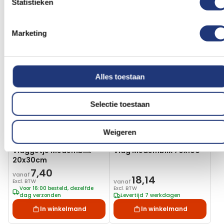
Statistieken
dag verzonden
Levertijd 7 werkdagen
In winkelmand
In winkelmand
Marketing
Voeg
Voeg
toe
toe
aan
aan
verlanglijst
verlanglij
Alles toestaan
Selectie toestaan
Weigeren
20x30cm
Vlaggetje Medemblik
Vlag Medemblik 70x100
20x30cm
7,40
Vanaf
18,14
Excl. BTW
Vanaf
Voor 16:00 besteld, dezelfde
Excl. BTW
dag verzonden
Levertijd 7 werkdagen
In winkelmand
In winkelmand