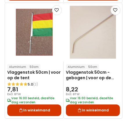
Voeg
Voeg
toe
toe
aan
aan
verlanglijst
verlanglij
Aluminium
50cm
Aluminium
50cm
Vlaggenstok 50cm | voor
Vlaggenstok 50cm -
op de tent
gebogen | voor op de
tent
5.0
(3)
Waardering:
7,81
8,22
Excl. BTW
Excl. BTW
Voor 16:00 besteld, dezelfde
Voor 16:00 besteld, dezelfde
dag verzonden
dag verzonden
In winkelmand
In winkelmand