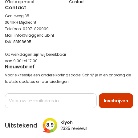
Offerte op maat
Contact
Contact
Genieweg 35
3641RH Mijdrecht
Telefoon: 0297-820999
Mail: info@vlaggenclub.nl
KvK: 83198695
Op werkdagen zijn wij bereikbaar
van 9.00 tot 17.00
Nieuwsbrief
Voor elk feestje een andere kortingscode! Schrijf je in en ontvang de
laatste updates en aanbiedingen!
Abonneer
Inschrijven
u
op
onze
nieuwsbrief
Uitstekend
8.9
2335
reviews