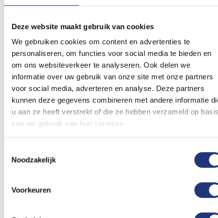
Deze website maakt gebruik van cookies
We gebruiken cookies om content en advertenties te
Gerelateerde producten
personaliseren, om functies voor social media te bieden en
om ons websiteverkeer te analyseren. Ook delen we
Voeg
Voeg
informatie over uw gebruik van onze site met onze partners
toe
toe
voor social media, adverteren en analyse. Deze partners
aan
aan
verlanglijst
verlanglij
kunnen deze gegevens combineren met andere informatie di
u aan ze heeft verstrekt of die ze hebben verzameld op basi
van uw gebruik van hun services.
Toestemmingsselectie
Noodzakelijk
100x150cm
200x300cm
Vlag Medemblik
Vlag Medemblik
100x150cm
200x300cm
Voorkeuren
20,62
Vanaf
66,07
Excl. BTW
Vanaf
Voor 16:00 besteld, dezelfde
Excl. BTW