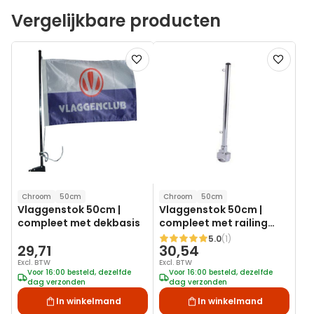
Vergelijkbare producten
Voeg
Voeg
toe
toe
aan
aan
verlanglijst
verlanglij
Chroom
50cm
Chroom
50cm
Vlaggenstok 50cm |
Vlaggenstok 50cm |
compleet met dekbasis
compleet met railing
montage
5.0
(1)
Waardering:
29,71
30,54
Excl. BTW
Excl. BTW
Voor 16:00 besteld, dezelfde
Voor 16:00 besteld, dezelfde
dag verzonden
dag verzonden
In winkelmand
In winkelmand