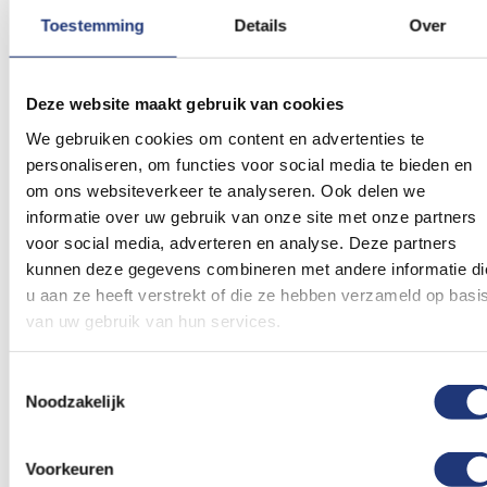
Toestemming
Details
Over
Glanspoly 115gr/m2
Glanspoly 115gr/m2
150x225cm
200x300cm
Vlag Rotterdam
Vlag Rotterdam
Deze website maakt gebruik van cookies
150x225cm
200x300cm
45,41
57,81
We gebruiken cookies om content en advertenties te
Vanaf
Excl. BTW
Excl. BTW
personaliseren, om functies voor social media te bieden en
Voor 16:00 besteld, dezelfde
Voor 16:00 besteld, dezelfde
dag verzonden
dag verzonden
om ons websiteverkeer te analyseren. Ook delen we
In winkelmand
In winkelmand
informatie over uw gebruik van onze site met onze partners
voor social media, adverteren en analyse. Deze partners
Voeg
Voeg
kunnen deze gegevens combineren met andere informatie di
toe
toe
u aan ze heeft verstrekt of die ze hebben verzameld op basi
aan
aan
van uw gebruik van hun services.
verlanglijst
verlanglij
Toestemmingsselectie
Noodzakelijk
Voorkeuren
Glanspoly 115gr/m2
30x45cm
Acetaat zijde
10x15cm