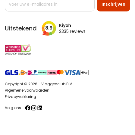
Inschrijven
u
op
onze
nieuwsbrief
Uitstekend
8.9
2335
reviews
Copyright © 2026 - Vlaggenclub B.V.
Algemene voorwaarden
Privacyverklaring
Volg ons