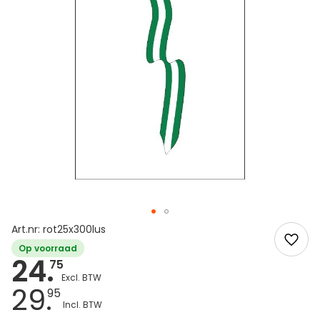
Art.nr: rot25x300lus
Op voorraad
24.
75
29.
95