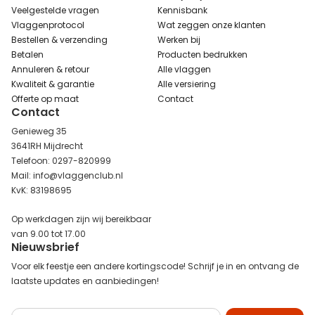
Veelgestelde vragen
Kennisbank
Vlaggenprotocol
Wat zeggen onze klanten
Bestellen & verzending
Werken bij
Betalen
Producten bedrukken
Annuleren & retour
Alle vlaggen
Kwaliteit & garantie
Alle versiering
Offerte op maat
Contact
Contact
Genieweg 35
3641RH Mijdrecht
Telefoon: 0297-820999
Mail: info@vlaggenclub.nl
KvK: 83198695
Op werkdagen zijn wij bereikbaar
van 9.00 tot 17.00
Nieuwsbrief
Voor elk feestje een andere kortingscode! Schrijf je in en ontvang de
laatste updates en aanbiedingen!
Abonneer