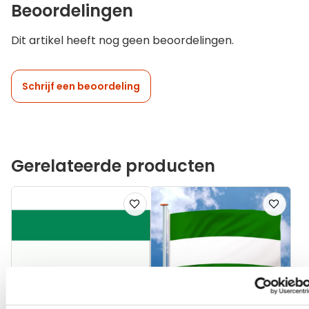
Beoordelingen
Dit artikel heeft nog geen beoordelingen.
Schrijf een beoordeling
Gerelateerde producten
Voeg
Voeg
toe
toe
aan
aan
verlanglijst
verlanglij