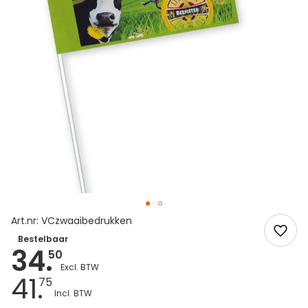
Art.nr: VCzwaaibedrukken
Bestelbaar
34.
50
41.
75