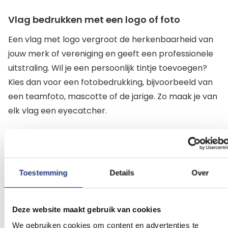
Vlag bedrukken met een logo of foto
Een vlag met logo vergroot de herkenbaarheid van
jouw merk of vereniging en geeft een professionele
uitstraling. Wil je een persoonlijk tintje toevoegen?
Kies dan voor een fotobedrukking, bijvoorbeeld van
een teamfoto, mascotte of de jarige. Zo maak je van
elk vlag een eyecatcher.
Zwaaivlag op een stokje
De stoffen zwaaivlag 30x45 cm wordt geleverd met
Toestemming
Details
Over
een houten stok van 60 cm. Voor dit formaat is de
stok ongeveer twee keer de hoogte van de vlag. Zo
zijn de vlaggen stevig, praktisch en direct klaar om
Deze website maakt gebruik van cookies
mee te zwaaien.
We gebruiken cookies om content en advertenties te