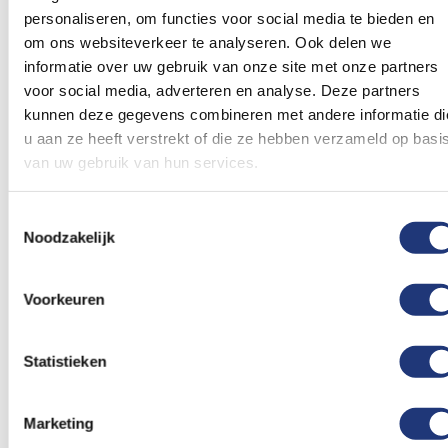
personaliseren, om functies voor social media te bieden en
Bestel eenvoudig online
om ons websiteverkeer te analyseren. Ook delen we
informatie over uw gebruik van onze site met onze partners
Het bestellen van stoffen zwaaivlag 30x45 cm bij
voor social media, adverteren en analyse. Deze partners
Vlaggenclub is snel en overzichtelijk. Upload je
kunnen deze gegevens combineren met andere informatie di
ontwerp, kies het juiste formaat en plaats je
u aan ze heeft verstrekt of die ze hebben verzameld op basi
bestelling. Dankzij onze efficiënte productie en snelle
van uw gebruik van hun services.
levering heb je de vlag snel in huis, ook bij grote
oplages of spoedbestellingen.
Toestemmingsselectie
Noodzakelijk
Materiaal:
stof
Stok:
houten stok van 60cm met optioneel plastic
Voorkeuren
knop
Productiemethode:
zeefdruk
Statistieken
Afwerking:
rondom gezoomd
Gebruik:
Als zwaaivlag in de hand of als tafelvlag
Marketing
XXL in standaard