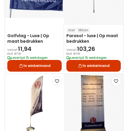
Stof
180cm
Golfvlag - Luxe | Op
Parasol - luxe | Op maat
maat bedrukken
bedrukken
11,94
103,26
Vanaf
Vanaf
Excl. BTW
Excl. BTW
Levertijd 15 werkdagen
Levertijd 15 werkdagen
In winkelmand
In winkelmand
Voeg
Voeg
toe
toe
aan
aan
verlanglijst
verlanglij