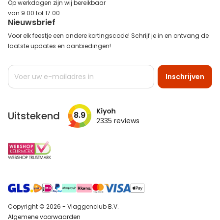
Op werkdagen zijn wij bereikbaar
van 9.00 tot 17.00
Nieuwsbrief
Voor elk feestje een andere kortingscode! Schrijf je in en ontvang de
laatste updates en aanbiedingen!
Abonneer
Inschrijven
u
op
onze
nieuwsbrief
Uitstekend
8.9
2335
reviews
Copyright © 2026 - Vlaggenclub B.V.
Algemene voorwaarden