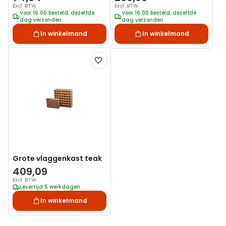
Excl. BTW
Excl. BTW
Voor 16:00 besteld, dezelfde
Voor 16:00 besteld, dezelfde
dag verzonden
dag verzonden
In winkelmand
In winkelmand
Voeg
toe
aan
verlanglijst
Grote vlaggenkast teak
409,09
Excl. BTW
Levertijd 5 werkdagen
In winkelmand