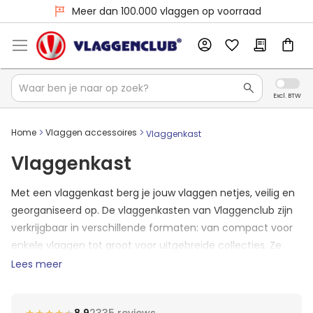
Meer dan 100.000 vlaggen op voorraad
Home
Vlaggen accessoires
Vlaggenkast
Vlaggenkast
Met een vlaggenkast berg je jouw vlaggen netjes, veilig en
georganiseerd op. De vlaggenkasten van Vlaggenclub zijn
verkrijgbaar in verschillende formaten: van compact voor
enkele vlaggen tot groot voor uitgebreide collecties. Ze
beschermen je vlaggen tegen stof, vuil, vocht en
Lees meer
verkleuring, zodat ze altijd klaar zijn om te hijsen. Bestel
eenvoudig online en profiteer van snelle levering en