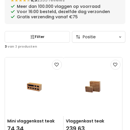
★★★★★
★★★★★
8,9
2335 reviews
scherpe prijzen.
Meer dan 100.000 vlaggen op voorraad
Voor 16:00 besteld, dezelfde dag verzonden
Gratis verzending vanaf €75
Filter
3
van
3
producten
Voeg
Voeg
toe
toe
aan
aan
verlanglijst
verlanglij
Mini vlaggenkast teak
Vlaggenkast teak
74,34
239,63