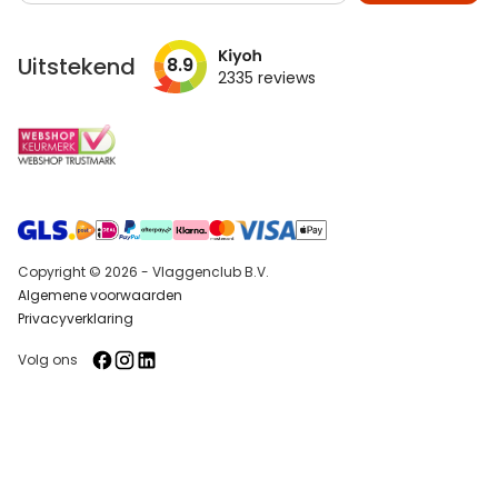
op
onze
nieuwsbrief
Uitstekend
8.9
2335
reviews
Copyright © 2026 - Vlaggenclub B.V.
Algemene voorwaarden
Privacyverklaring
Volg ons