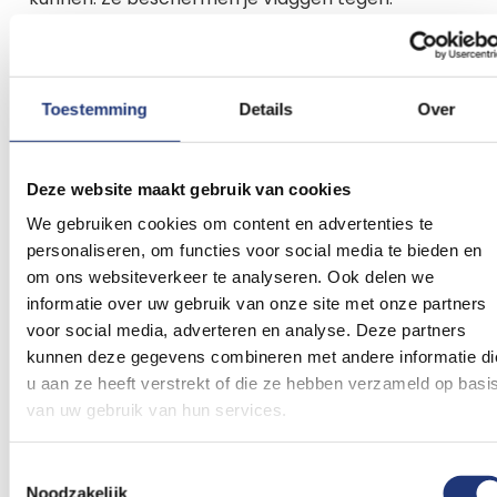
Vocht:
voorkomt schimmelvorming en
verkleuring.
Toestemming
Details
Over
Vuil en stof:
je vlaggen blijven schoon, ook bij
langdurige opslag.
Licht:
beschermt tegen UV-straling en
Deze website maakt gebruik van cookies
verkleuren.
We gebruiken cookies om content en advertenties te
personaliseren, om functies voor social media te bieden en
Zo blijft de kwaliteit van je vlag behouden, ook als
om ons websiteverkeer te analyseren. Ook delen we
informatie over uw gebruik van onze site met onze partners
je deze niet dagelijks gebruikt.
voor social media, adverteren en analyse. Deze partners
kunnen deze gegevens combineren met andere informatie di
Praktische voordelen in gebruik
u aan ze heeft verstrekt of die ze hebben verzameld op basi
van uw gebruik van hun services.
Een vlaggenkast maakt het werken met vlaggen
veel makkelijker. Enkele voordelen in de praktijk:
Toestemmingsselectie
Noodzakelijk