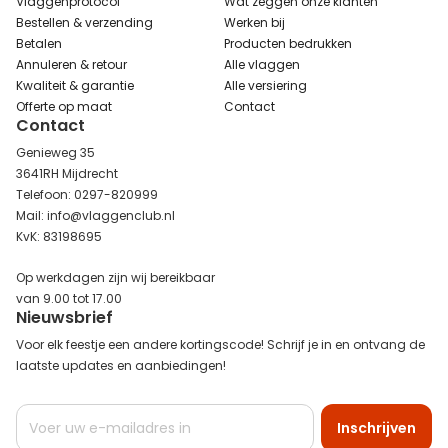
Vlaggenprotocol
Wat zeggen onze klanten
Bestellen & verzending
Werken bij
Betalen
Producten bedrukken
Annuleren & retour
Alle vlaggen
Kwaliteit & garantie
Alle versiering
Offerte op maat
Contact
Contact
Genieweg 35
3641RH Mijdrecht
Telefoon: 0297-820999
Mail: info@vlaggenclub.nl
KvK: 83198695
Op werkdagen zijn wij bereikbaar
van 9.00 tot 17.00
Nieuwsbrief
Voor elk feestje een andere kortingscode! Schrijf je in en ontvang de
laatste updates en aanbiedingen!
Abonneer
Inschrijven
u