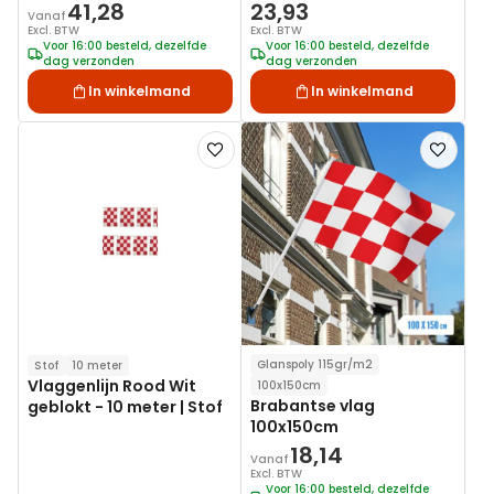
41,28
23,93
Vanaf
Excl. BTW
Excl. BTW
Voor 16:00 besteld, dezelfde
Voor 16:00 besteld, dezelfde
dag verzonden
dag verzonden
In winkelmand
In winkelmand
Voeg
Voeg
toe
toe
aan
aan
verlanglijst
verlanglij
Glanspoly 115gr/m2
Stof
10 meter
Vlaggenlijn Rood Wit
100x150cm
Brabantse vlag
geblokt - 10 meter | Stof
100x150cm
18,14
Vanaf
Excl. BTW
Voor 16:00 besteld, dezelfde