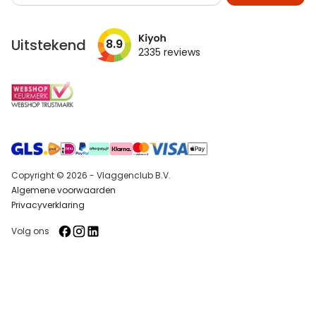
op
onze
nieuwsbrief
Uitstekend
8.9
2335
reviews
Copyright © 2026 - Vlaggenclub B.V.
Algemene voorwaarden
Privacyverklaring
Volg ons