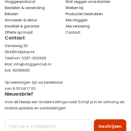
Vlaggenprotocol
Wat zeggen onze klanten
Bestellen & verzending
Werken bij
Betalen
Producten bedrukken
Annuleren & retour
Alle vlaggen
Kwaliteit & garantie
Alle versiering
Offerte op maat
Contact
Contact
Genieweg 35
3641RH Mijdrecht
Telefoon: 0297-820999
Mail: info@vlaggenclub.nl
KvK: 83198695
Op werkdagen zijn wij bereikbaar
van 9.00 tot 17.00
Nieuwsbrief
Voor elk feestje een andere kortingscode! Schrijf je in en ontvang de
laatste updates en aanbiedingen!
Abonneer
Inschrijven
u