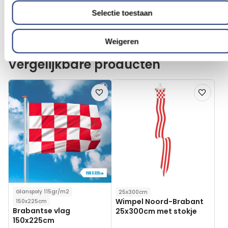
Excl. BTW
Excl. BTW
Selectie toestaan
Voor 16:00 besteld, dezelfde
Voor 16:00 besteld, dezelfde
dag verzonden
dag verzonden
In winkelmand
In winkelmand
Weigeren
Vergelijkbare producten
Voeg
Voeg
toe
toe
aan
aan
verlanglijst
verlanglij
Glanspoly 115gr/m2
25x300cm
Wimpel Noord-Brabant
150x225cm
Brabantse vlag
25x300cm met stokje
150x225cm