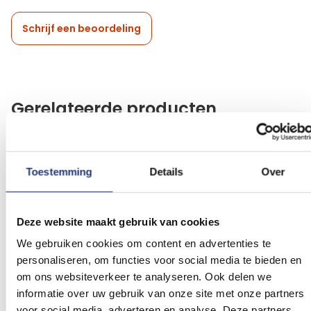
Schrijf een beoordeling
Gerelateerde producten
Voeg
Voeg
toe
toe
aan
aan
Toestemming
Details
Over
verlanglijst
verlanglij
Deze website maakt gebruik van cookies
We gebruiken cookies om content en advertenties te
personaliseren, om functies voor social media te bieden en
om ons websiteverkeer te analyseren. Ook delen we
Glanspoly 115gr/m2
Glanspoly 115gr/m2
70x100cm
informatie over uw gebruik van onze site met onze partners
Noord Brabantse vlag
100x150cm
Brabantse vlag
70x100cm
voor social media, adverteren en analyse. Deze partners