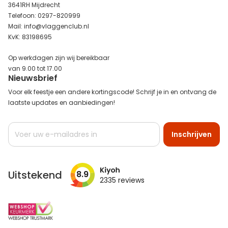
3641RH Mijdrecht
Telefoon: 0297-820999
Mail: info@vlaggenclub.nl
KvK: 83198695
Op werkdagen zijn wij bereikbaar
van 9.00 tot 17.00
Nieuwsbrief
Voor elk feestje een andere kortingscode! Schrijf je in en ontvang de
laatste updates en aanbiedingen!
Abonneer
Inschrijven
u
op
onze
nieuwsbrief
Uitstekend
8.9
2335
reviews