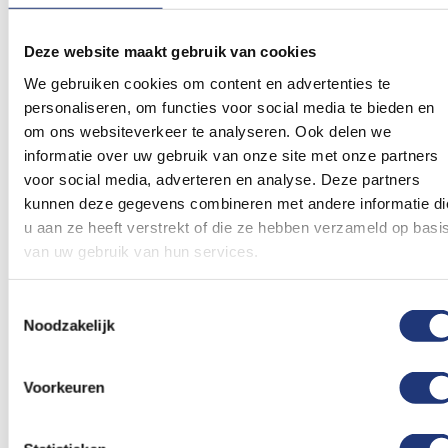
Mooi vlaggetje
Mooie kwaliteit
Deze website maakt gebruik van cookies
Snel geleverd
We gebruiken cookies om content en advertenties te
personaliseren, om functies voor social media te bieden en
om ons websiteverkeer te analyseren. Ook delen we
100%
Gereviewd door
Verhagen
informatie over uw gebruik van onze site met onze partners
Gepost op
24-08-2022
voor social media, adverteren en analyse. Deze partners
kunnen deze gegevens combineren met andere informatie di
Super
u aan ze heeft verstrekt of die ze hebben verzameld op basi
Prima vlag voor op de tent
van uw gebruik van hun services.
Toestemmingsselectie
Noodzakelijk
Schrijf een beoordeling
Voorkeuren