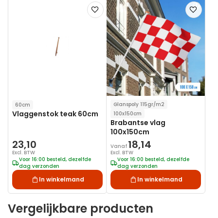
Voeg
Voeg
toe
toe
aan
aan
verlanglijst
verlanglij
Glanspoly 115gr/m2
60cm
Vlaggenstok teak 60cm
100x150cm
Brabantse vlag
100x150cm
23,10
18,14
Vanaf
Excl. BTW
Excl. BTW
Voor 16:00 besteld, dezelfde
Voor 16:00 besteld, dezelfde
dag verzonden
dag verzonden
In winkelmand
In winkelmand
Vergelijkbare producten