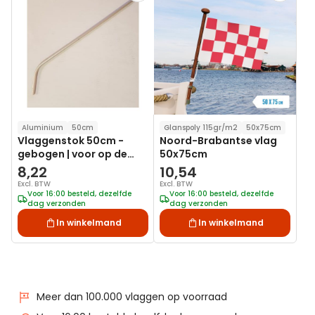
aan
aan
verlanglijst
verlanglij
Aluminium
50cm
Glanspoly 115gr/m2
50x75cm
Vlaggenstok 50cm -
Noord-Brabantse vlag
gebogen | voor op de
50x75cm
tent
8,22
10,54
Excl. BTW
Excl. BTW
Voor 16:00 besteld, dezelfde
Voor 16:00 besteld, dezelfde
dag verzonden
dag verzonden
In winkelmand
In winkelmand
Meer dan 100.000 vlaggen op voorraad