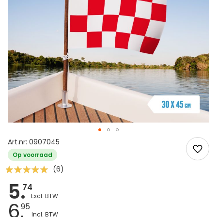
Art.nr: 0907045
Op voorraad
Waardering:
(6)
100
100
% of
5.
74
6.
95