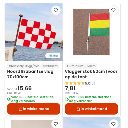
Voeg
Voeg
toe
toe
aan
aan
verlanglijst
verlanglij
Glanspoly 115gr/m2
70x100cm
Aluminium
50cm
Noord Brabantse vlag
Vlaggenstok 50cm | voor
70x100cm
op de tent
5.0
(3)
Waardering:
15,66
7,81
Vanaf
Excl. BTW
Excl. BTW
Voor 16:00 besteld, dezelfde
Voor 16:00 besteld, dezelfde
dag verzonden
dag verzonden
In winkelmand
In winkelmand
Voeg
Voeg
toe
toe