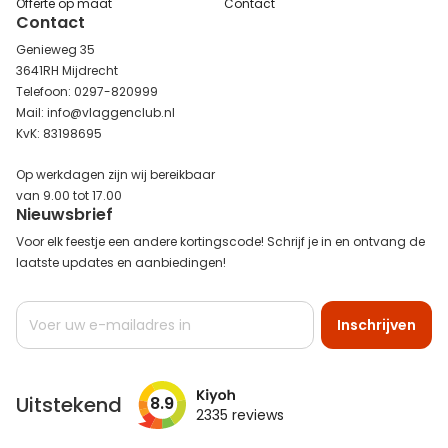
Offerte op maat
Contact
Contact
Genieweg 35
3641RH Mijdrecht
Telefoon: 0297-820999
Mail: info@vlaggenclub.nl
KvK: 83198695
Op werkdagen zijn wij bereikbaar
van 9.00 tot 17.00
Nieuwsbrief
Voor elk feestje een andere kortingscode! Schrijf je in en ontvang de
laatste updates en aanbiedingen!
Abonneer
Inschrijven
u
op
onze
nieuwsbrief
Uitstekend
8.9
2335
reviews