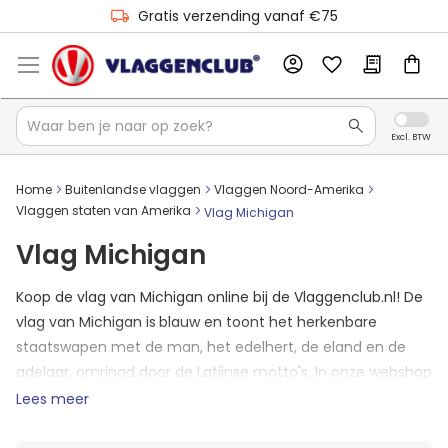
Gratis verzending vanaf €75
Home
Buitenlandse vlaggen
Vlaggen Noord-Amerika
Vlaggen staten van Amerika
Vlag Michigan
Vlag Michigan
Koop de vlag van Michigan online bij de Vlaggenclub.nl! De
vlag van Michigan is
blauw en toont het herkenbare
staatswapen met de man, het edelhert, de eland en de
adelaar, omringd door de Latijnse motto's. In onze webshop
is de vlag van Michigan in elk formaat beschikbaar. Bestel
Lees meer
je op werkdagen voor 16:00 uur, dan heb je de vlag
Michigan de volgende dag al in huis.