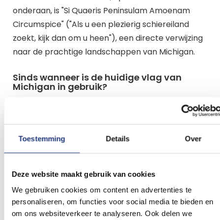
onderaan, is "Si Quaeris Peninsulam Amoenam
Circumspice" ("Als u een plezierig schiereiland
zoekt, kijk dan om u heen"), een directe verwijzing
naar de prachtige landschappen van Michigan.
Sinds wanneer is de huidige vlag van
Michigan in gebruik?
De huidige vlag van Michigan werd aangenomen
op 1 augustus 1911. Het is de derde officiële vlag die
de staat heeft gehad. De vlag uit 1911 combineert
Toestemming
Details
Over
en standaardiseert elementen van eerdere
vlaggen en het staatszegel tot het herkenbare
ontwerp van vandaag.
Deze website maakt gebruik van cookies
We gebruiken cookies om content en advertenties te
Wat waren de eerdere vlaggen van
personaliseren, om functies voor social media te bieden en
Michigan voor de huidige werd
om ons websiteverkeer te analyseren. Ook delen we
aangenomen?