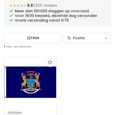
★★★★★
★★★★★
8,9
2335 reviews
Meer dan 100.000 vlaggen op voorraad
Voor 16:00 besteld, dezelfde dag verzonden
Gratis verzending vanaf €75
Filter
1
van
1
producten
Voeg
toe
aan
verlanglijst
90x150cm