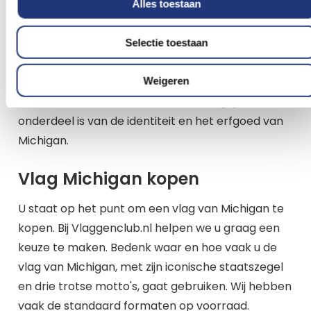
symbolen op de vlag van Michigan omdat ze de
Alles toestaan
rijke natuurlijke rijkdommen en de wilde dieren van
de staat vertegenwoordigen. Beide dieren zijn
Selectie toestaan
inheemse soorten in Michigan en worden
geassocieerd met de uitgestrekte bossen en
Weigeren
wildernis van de staat, wat een belangrijk
onderdeel is van de identiteit en het erfgoed van
Michigan.
Vlag Michigan kopen
U staat op het punt om een vlag van Michigan te
kopen. Bij Vlaggenclub.nl helpen we u graag een
keuze te maken. Bedenk waar en hoe vaak u de
vlag van Michigan, met zijn iconische staatszegel
en drie trotse motto's, gaat gebruiken. Wij hebben
vaak de standaard formaten op voorraad.