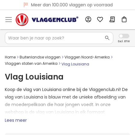
Voor 16:00 besteld, dezelfde dag verzonden
Meer dan 100.000 vlaggen op voorraad
Home
Buitenlandse vlaggen
Vlaggen Noord-Amerika
Vlaggen staten van Amerika
Vlag Louisiana
Vlag Louisiana
Koop de vlag van Louisiana online bij de Vlaggenclub.nl! De
vlag van Louisiana is blauw met de unieke afbeelding van
de moederpelikaan die haar jongen voedt. In onze
webshop is de vlag van Louisiana in elk formaat
beschikbaar. Als u op werkdagen voor 16:00 bestelt, heeft u
Lees meer
de vlag Louisiana de volgende dag al in huis.