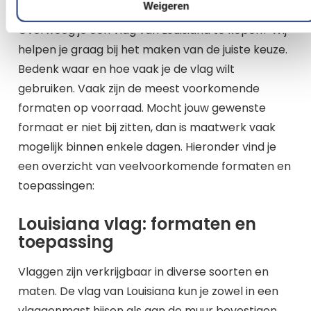
Vlag Louisiana kopen
Weigeren
Overweeg je een vlag van Louisiana te kopen? Wij
helpen je graag bij het maken van de juiste keuze.
Bedenk waar en hoe vaak je de vlag wilt
gebruiken. Vaak zijn de meest voorkomende
formaten op voorraad. Mocht jouw gewenste
formaat er niet bij zitten, dan is maatwerk vaak
mogelijk binnen enkele dagen. Hieronder vind je
een overzicht van veelvoorkomende formaten en
toepassingen:
Louisiana vlag: formaten en
toepassing
Vlaggen zijn verkrijgbaar in diverse soorten en
maten. De vlag van Louisiana kun je zowel in een
vlaggenmast hijsen als aan de muur bevestigen.