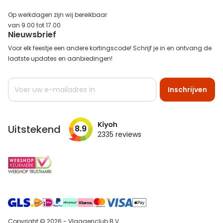
Op werkdagen zijn wij bereikbaar
van 9.00 tot 17.00
Nieuwsbrief
Voor elk feestje een andere kortingscode! Schrijf je in en ontvang de
laatste updates en aanbiedingen!
Abonneer
Inschrijven
u
op
onze
nieuwsbrief
Uitstekend
8.9
2335
reviews
Copyright © 2026 - Vlaggenclub B.V.