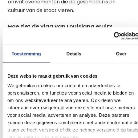
omvat evenementen die de geschiedenis en
cultuur van de staat vieren.
Hoe ziet de vlag van Louisiana eruit?
De vlag van Louisiana heeft een opvallend en
symbolisch ontwerp. Het is een blauw veld met in
Toestemming
Details
Over
het midden een wit medaillon. Hierin bevindt zich
de afbeelding van een bruine moederpelikaan die
haar jongen voedt. Haar borst is licht verwond,
Deze website maakt gebruik van cookies
waaruit drie druppels bloed vloeien, wat haar
We gebruiken cookies om content en advertenties te
opofferende aard benadrukt. Onder de pelikaan is
personaliseren, om functies voor social media te bieden en
een wit lint afgebeeld met de tekst van het
om ons websiteverkeer te analyseren. Ook delen we
staatsmotto in het blauw: "Union, Justice and
informatie over uw gebruik van onze site met onze partners
voor social media, adverteren en analyse. Deze partners
Confidence".
kunnen deze gegevens combineren met andere informatie di
u aan ze heeft verstrekt of die ze hebben verzameld op basi
Speelt de vlag van Louisiana een rol bij
evenementen of in de cultuur van de
van uw gebruik van hun services.