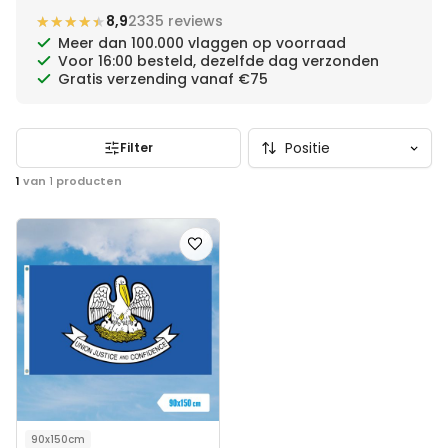
★★★★★
★★★★★
8,9
2335 reviews
Meer dan 100.000 vlaggen op voorraad
Voor 16:00 besteld, dezelfde dag verzonden
Gratis verzending vanaf €75
Filter
1
van
1
producten
Voeg
toe
aan
verlanglijst
90x150cm