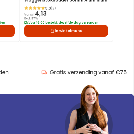
Vlaggenstokhouder 30mm Aluminium
5.0
(2)
Waardering:
4,13
Vanaf
Excl. BTW
nden
Voor 16:00 besteld, dezelfde dag verzonden
In winkelmand
nden
Gratis verzending vanaf €75