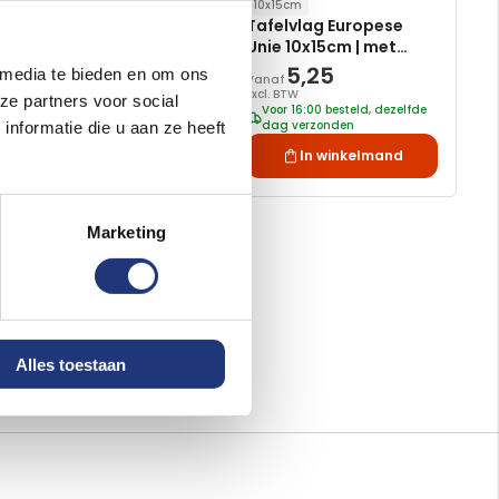
10x15cm
10x15cm
Tafelvlaggen Landen
Tafelvlag Europese
Europese unie -
Unie 10x15cm | met
10x15cm | 27 stuks
standaard
94,96
5,25
 media te bieden en om ons
Vanaf
Excl. BTW
Excl. BTW
ze partners voor social
Voor 16:00 besteld, dezelfde
Voor 16:00 besteld, dezelfde
dag verzonden
dag verzonden
nformatie die u aan ze heeft
In winkelmand
In winkelmand
Marketing
Alles toestaan