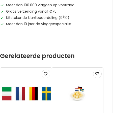
Meer dan 100.000 vlaggen op voorraad
Gratis verzending vanaf €75
Uitstekende klantbeoordeling (9/10)
Meer dan 10 jaar dé vlaggenspecialist
Gerelateerde producten
Voeg
Voeg
toe
toe
aan
aan
verlanglijst
verlanglijst