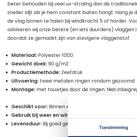
beter behouden bij veel uv-straling dan de traditionel
sneller slijt als je hem constant buiten hangt. Hang je
de vlag binnen te halen bij windkracht 5 of harder. Vo
adviseren wij onze betere (en iets duurdere) vlaggen in
doordat ze gemaakt zijn van stevigere vlaggenstof.
Materiaal:
Polyester 100D
Gewicht doek:
90 g/m2
Productiemethode:
Zeefdruk
Uitvoering:
twee metalen ringen rondom gezoomd
Montage:
met touwtjes door de ringen. Niet inbegr
Geschikt voor:
Binnen en eventueel buiten mits niet
Gebruik bij weer en wind:
Geschikt voor binnen en ni
Levensduur:
Bij goed gebruik is deze vlag lang kleur- 
Toestemming