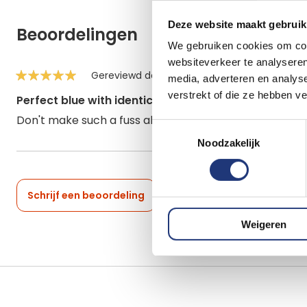
Deze website maakt gebruik
Beoordelingen
We gebruiken cookies om cont
websiteverkeer te analyseren
Gereviewd door
Clovis Bartho
Gepost op
2
media, adverteren en analys
100%
verstrekt of die ze hebben v
Perfect blue with identical stars.
Don't make such a fuss about hardly anything exept a
Toestemmingsselectie
Noodzakelijk
Schrijf een beoordeling
Weigeren