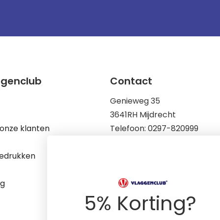
ggenclub
Contact
Genieweg 35
3641RH Mijdrecht
onze klanten
Telefoon: 0297-820999
Mail: info@vlaggenclub.nl
edrukken
KvK: 83198695
Op werkdagen zijn wij berei
ng
9.00 tot 17.00
5% Korting?