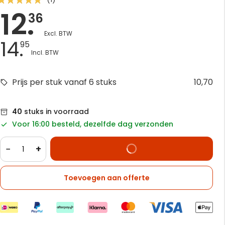
12.
00
100
 of
36
14.
95
Prijs per stuk vanaf 6 stuks
10,70
40
stuks in voorraad
Voor 16:00 besteld, dezelfde dag verzonden
−
+
Toevoegen aan offerte