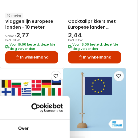
10 meter
Vlaggenlijn europese
Cocktailprikkers met
landen - 10 meter
Europese landen
vlaggen 50 stuks
2,77
2,44
Vanaf
Excl. BTW
Excl. BTW
Voor 16:00 besteld, dezelfde
Voor 16:00 besteld, dezelfde
dag verzonden
dag verzonden
In winkelmand
In winkelmand
Voeg
Voeg
toe
toe
aan
aan
verlanglijst
verlanglijst
Over