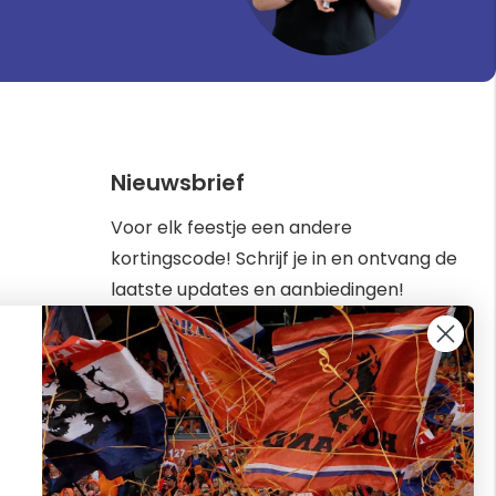
Nieuwsbrief
Voor elk feestje een andere
kortingscode! Schrijf je in en ontvang de
laatste updates en aanbiedingen!
Abonneer
Inschrijven
u
op
kbaar van
onze
nieuwsbrief