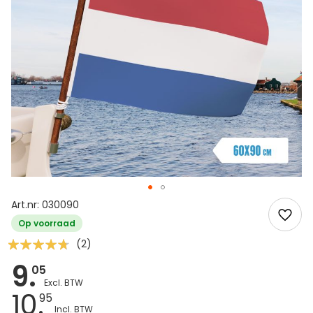
Art.nr: 030090
Op voorraad
Waardering:
(2)
90
100
% of
9.
05
10.
95