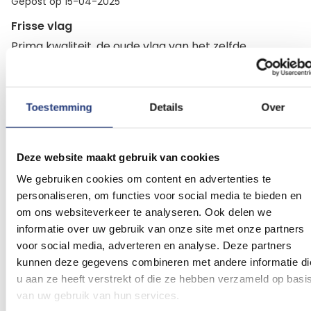
Gepost op
15-04-2025
Frisse vlag
Prima kwaliteit, de oude vlag van het zelfde
materiaal heeft 4 jaar gehouden wit is lichtgrijs en
rood en blauw vaal geworden. maar prima prijs
kwaliteit verhouding elke vier jaar een frisse nieuwe
Toestemming
Details
Over
vlag.
Deze website maakt gebruik van cookies
We gebruiken cookies om content en advertenties te
Schrijf een beoordeling
personaliseren, om functies voor social media te bieden en
om ons websiteverkeer te analyseren. Ook delen we
informatie over uw gebruik van onze site met onze partners
voor social media, adverteren en analyse. Deze partners
kunnen deze gegevens combineren met andere informatie di
Gerelateerde producten
u aan ze heeft verstrekt of die ze hebben verzameld op basi
van uw gebruik van hun services.
Voeg
Voeg