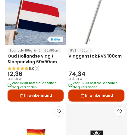
aan
aan
verlanglijst
verlanglij
Spunpoly 165gr/m2
60x90cm
RVS
100cm
Oud Hollandse vlag /
Vlaggenstok RVS 100cm
Sloepenvlag 60x90cm
5.0
(2)
Waardering:
12,36
74,34
Excl. BTW
Excl. BTW
Voor 16:00 besteld, dezelfde
Voor 16:00 besteld, dezelfde
dag verzonden
dag verzonden
In winkelmand
In winkelmand
Voeg
Voeg
toe
toe
aan
aan
verlanglijst
verlanglij