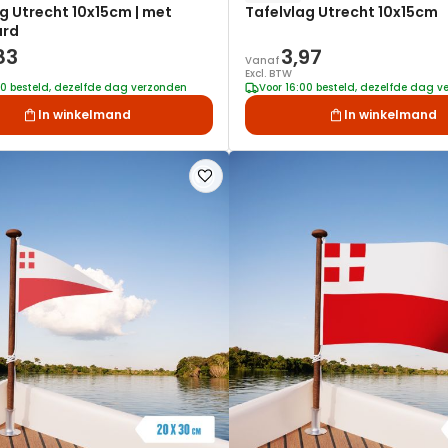
g Utrecht 10x15cm | met
Tafelvlag Utrecht 10x15cm
ard
83
3,97
Vanaf
Excl. BTW
00 besteld, dezelfde dag verzonden
Voor 16:00 besteld, dezelfde dag 
In winkelmand
In winkelmand
Voeg
toe
aan
verlanglijst