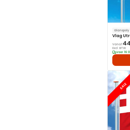
Glanspoly
Vlag Ut
44
Vanaf
Excl. BTW
Voor 16:
SALE