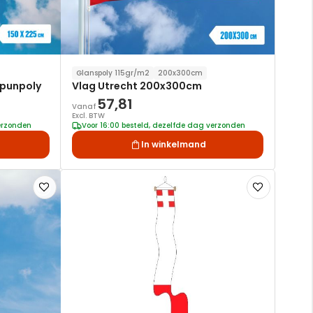
Glanspoly 115gr/m2
200x300cm
Spunpoly
Vlag Utrecht 200x300cm
57,81
Vanaf
Excl. BTW
verzonden
Voor 16:00 besteld, dezelfde dag verzonden
In winkelmand
Voeg
Voeg
toe
toe
aan
aan
verlanglijst
verlanglijst