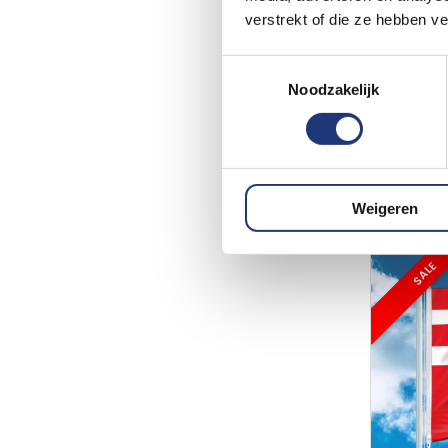
verstrekt of die ze hebben v
Toestemmingsselectie
Glanspoly
Noodzakelijk
Vlag Ut
19
Vanaf
Excl. BTW
Voor 16:
Weigeren
SALE