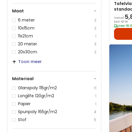
Tafelvla
standa
−
Maat
5,
Vanaf
6 meter
2
Excl. BTW
Voor 16:
10x15cm
2
11x21cm
1
20 meter
3
20x30cm
2
Toon meer
−
Materiaal
Glanspoly 115gr/m2
11
Longlife 120gr/m2
1
Papier
1
Spunpoly 165gr/m2
4
Stof
5