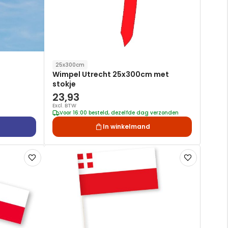
25x300cm
Wimpel Utrecht 25x300cm met
stokje
23,93
Excl. BTW
Voor 16:00 besteld, dezelfde dag verzonden
In winkelmand
Voeg
Voeg
toe
toe
aan
aan
verlanglijst
verlanglijst