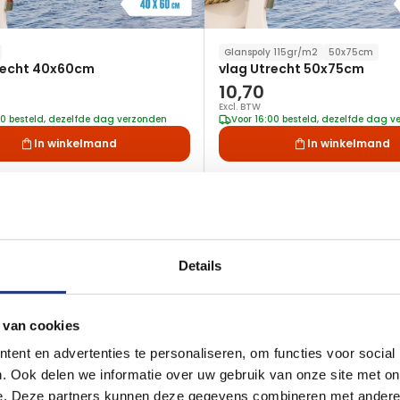
Glanspoly 115gr/m2
50x75cm
recht 40x60cm
vlag Utrecht 50x75cm
10,70
Excl. BTW
00 besteld, dezelfde dag verzonden
Voor 16:00 besteld, dezelfde dag 
In winkelmand
In winkelmand
Voeg
toe
SALE
aan
verlanglijst
Details
 van cookies
ent en advertenties te personaliseren, om functies voor social
. Ook delen we informatie over uw gebruik van onze site met on
e. Deze partners kunnen deze gegevens combineren met andere i