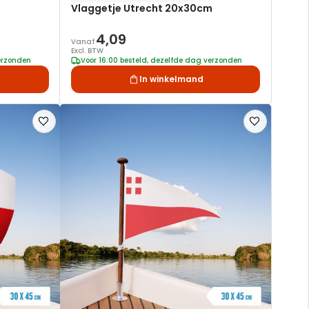
Vlaggetje Utrecht 20x30cm
4,09
Vanaf
Excl. BTW
verzonden
Voor 16:00 besteld, dezelfde dag verzonden
In winkelmand
Voeg
Voeg
toe
toe
aan
aan
verlanglijst
verlanglijst