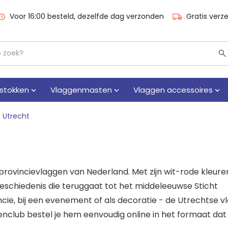
Voor 16:00 besteld, dezelfde dag verzonden
Gratis verz
stokken
Vlaggenmasten
Vlaggen accessoires
 Utrecht
rovincievlaggen van Nederland. Met zijn wit-rode kleure
e geschiedenis die teruggaat tot het middeleeuwse Sticht
incie, bij een evenement of als decoratie - de Utrechtse v
genclub bestel je hem eenvoudig online in het formaat dat 