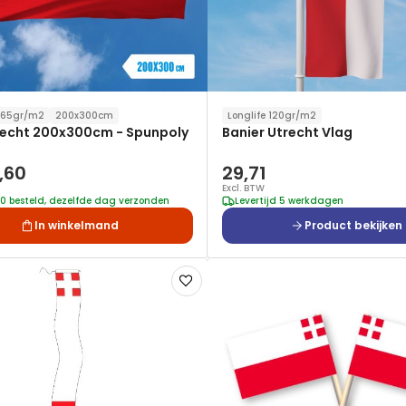
 165gr/m2
200x300cm
Longlife 120gr/m2
recht 200x300cm - Spunpoly
Banier Utrecht Vlag
,60
29,71
Excl. BTW
00 besteld, dezelfde dag verzonden
Levertijd 5 werkdagen
In winkelmand
Product bekijken
Voeg
toe
aan
verlanglijst