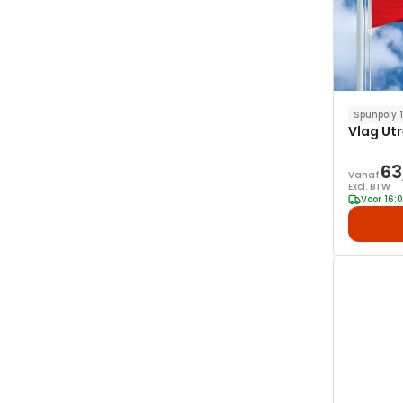
Spunpoly
Vlag Ut
63
Vanaf
Excl. BTW
Voor 16: