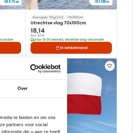
Glanspoly 115gr/m2
70x100cm
Utrechtse vlag 70x100cm
18,14
Excl. BTW
verzonden
Voor 16:00 besteld, dezelfde dag verzonden
In winkelmand
Voeg
Voeg
toe
toe
aan
aan
verlanglijst
verlanglijst
Over
 media te bieden en om ons
ze partners voor social
nformatie die u aan ze heeft