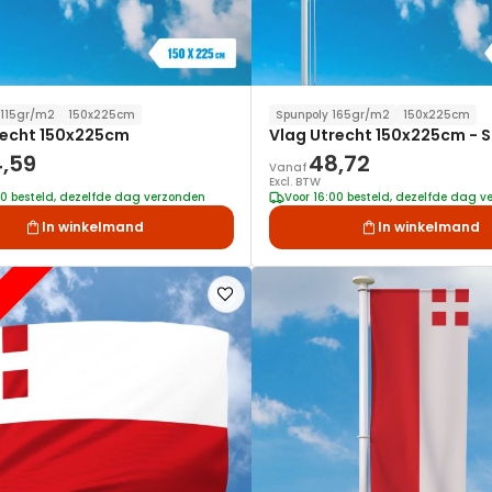
 115gr/m2
150x225cm
Spunpoly 165gr/m2
150x225cm
recht 150x225cm
Vlag Utrecht 150x225cm - 
,59
48,72
Vanaf
Excl. BTW
00 besteld, dezelfde dag verzonden
Voor 16:00 besteld, dezelfde dag 
In winkelmand
In winkelmand
Voeg
toe
aan
verlanglijst