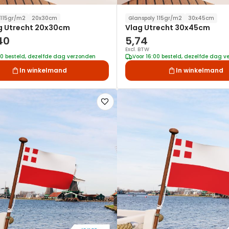
 115gr/m2
20x30cm
Glanspoly 115gr/m2
30x45cm
g Utrecht 20x30cm
Vlag Utrecht 30x45cm
40
5,74
Excl. BTW
00 besteld, dezelfde dag verzonden
Voor 16:00 besteld, dezelfde dag 
In winkelmand
In winkelmand
Voeg
toe
aan
verlanglijst