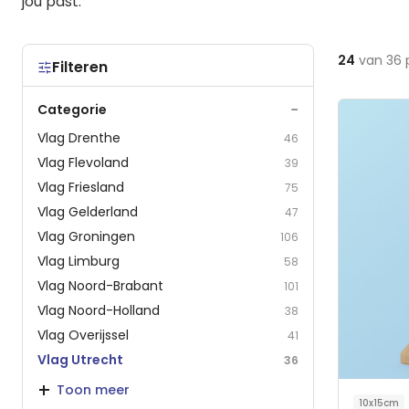
jou past.
24
van
36
Filteren
−
Categorie
Vlag Drenthe
46
Vlag Flevoland
39
Vlag Friesland
75
Vlag Gelderland
47
Vlag Groningen
106
Vlag Limburg
58
Vlag Noord-Brabant
101
Vlag Noord-Holland
38
Vlag Overijssel
41
Vlag Utrecht
36
Toon meer
10x15cm