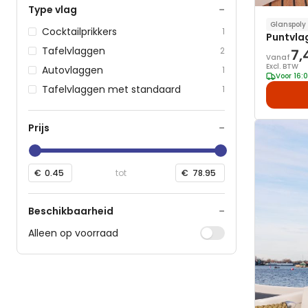
−
Type vlag
Glanspoly
Cocktailprikkers
1
Puntvla
Tafelvlaggen
2
7,
Vanaf
Excl. BTW
Autovlaggen
1
Voor 16:
Tafelvlaggen met standaard
1
−
Prijs
€
−
Beschikbaarheid
Alleen op voorraad