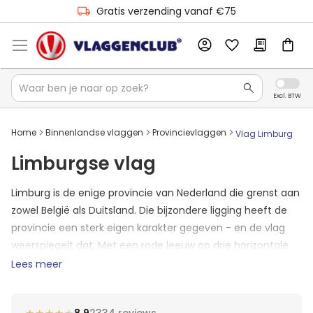
Gratis verzending vanaf €75
Home
Binnenlandse vlaggen
Provincievlaggen
Vlag Limburg
Limburgse vlag
Limburg is de enige provincie van Nederland die grenst aan
zowel België als Duitsland. Die bijzondere ligging heeft de
provincie een sterk eigen karakter gegeven - en de vlag
weerspiegelt dat. Met een rode leeuw op drie horizontale
banen in blauw, wit en geel onderscheidt de Limburgse
Lees meer
provincievlag
zich duidelijk van de rest. Wil je er een kopen?
Hieronder lees je alles over de achtergrond en de