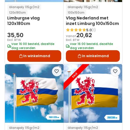
Glanspoly 115gr/m2
Glanspoly 115gr/m2
120x180cm
100x150cm
Limburgse vlag
Vlag Nederland met
120x180cm
inzet Limburg 100x150cm
5.0
(1)
Waardering:
35,50
20,62
Vanaf
Excl. BTW
Excl. BTW
Voor 16:00 besteld, dezelfde
Voor 16:00 besteld, dezelfde
dag verzonden
dag verzonden
In winkelmand
In winkelmand
Voeg
Voeg
SALE
toe
toe
aan
aan
verlanglijst
verlanglij
Glanspoly 115gr/m2
Glanspoly 115gr/m2