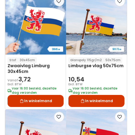
toe
toe
aan
aan
verlanglijst
verlanglij
Stof
30x45cm
Glanspoly 115gr/m2
50x75cm
Zwaaivlag Limburg
Limburgse vlag 50x75cm
30x45cm
3,72
10,54
Vanaf
Excl. BTW
Excl. BTW
Voor 16:00 besteld, dezelfde
Voor 16:00 besteld, dezelfde
dag verzonden
dag verzonden
In winkelmand
In winkelmand
Voeg
Voeg
toe
toe
aan
aan
verlanglijst
verlanglij