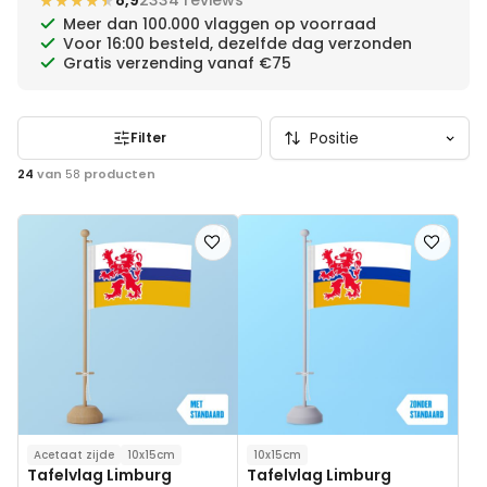
★★★★★
★★★★★
8,9
2334 reviews
beschikbare formaten.
Meer dan 100.000 vlaggen op voorraad
Voor 16:00 besteld, dezelfde dag verzonden
Gratis verzending vanaf €75
Filter
24
van
58
producten
Voeg
Voeg
toe
toe
aan
aan
verlanglijst
verlanglij
Acetaat zijde
10x15cm
10x15cm
Tafelvlag Limburg
Tafelvlag Limburg