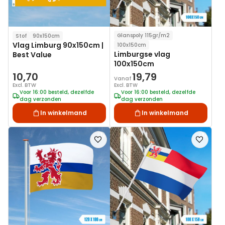
Glanspoly 115gr/m2
Stof
90x150cm
Vlag Limburg 90x150cm |
100x150cm
Limburgse vlag
Best Value
100x150cm
10,70
19,79
Vanaf
Excl. BTW
Excl. BTW
Voor 16:00 besteld, dezelfde
Voor 16:00 besteld, dezelfde
dag verzonden
dag verzonden
In winkelmand
In winkelmand
Voeg
Voeg
toe
toe
aan
aan
verlanglijst
verlanglij