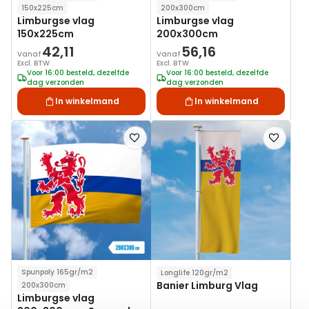
150x225cm
200x300cm
Limburgse vlag
Limburgse vlag
150x225cm
200x300cm
42,11
56,16
Vanaf
Vanaf
Excl. BTW
Excl. BTW
Voor 16:00 besteld, dezelfde
Voor 16:00 besteld, dezelfde
dag verzonden
dag verzonden
In winkelmand
In winkelmand
Voeg
Voeg
toe
toe
aan
aan
verlanglijst
verlanglij
Spunpoly 165gr/m2
Longlife 120gr/m2
Banier Limburg Vlag
200x300cm
Limburgse vlag