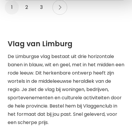
Pagina
U lees momenteel pagina
Pagina
Pagina
Pagina
Volgende
1
2
3
Vlag van Limburg
De Limburgse vlag bestaat uit drie horizontale
banen in blauw, wit en geel, met in het midden een
rode leeuw. Dit herkenbare ontwerp heeft zijn
wortels in de middeleeuwse heraldiek van de
regio. Je ziet de vlag bij woningen, bedrijven,
sportevenementen en culturele activiteiten door
de hele provincie. Bestel hem bij Vlaggenclub in
het formaat dat bij jou past. Snel geleverd, voor
een scherpe prijs.