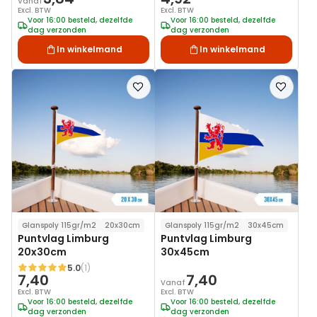
Vanaf
Excl. BTW
Excl. BTW
Voor 16:00 besteld, dezelfde
Voor 16:00 besteld, dezelfde
dag verzonden
dag verzonden
In winkelmand
In winkelmand
Voeg
Voeg
toe
toe
aan
aan
verlanglijst
verlanglij
Glanspoly 115gr/m2
20x30cm
Glanspoly 115gr/m2
30x45cm
Puntvlag Limburg
Puntvlag Limburg
20x30cm
30x45cm
5.0
(1)
Waardering:
7,40
7,40
Vanaf
Excl. BTW
Excl. BTW
Voor 16:00 besteld, dezelfde
Voor 16:00 besteld, dezelfde
dag verzonden
dag verzonden