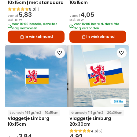
10x15cm | met standaard
10x15cm
5.0
(1)
Waardering:
5,83
4,05
Vanaf
Vanaf
Excl. BTW
Excl. BTW
Voor 16:00 besteld, dezelfde
Voor 16:00 besteld, dezelfde
dag verzonden
dag verzonden
In winkelmand
In winkelmand
Voeg
Voeg
toe
toe
aan
aan
verlanglijst
verlanglij
Spunpoly 165gr/m2
10x15cm
Glanspoly 115gr/m2
20x30cm
Vlaggetje Limburg
Vlaggetje Limburg
10x15cm
20x30cm
4.6
(5)
Waardering:
3,84
4,92