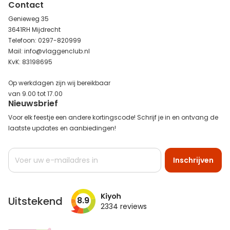
Contact
Genieweg 35
3641RH Mijdrecht
Telefoon: 0297-820999
Mail: info@vlaggenclub.nl
KvK: 83198695
Op werkdagen zijn wij bereikbaar
van 9.00 tot 17.00
Nieuwsbrief
Voor elk feestje een andere kortingscode! Schrijf je in en ontvang de
laatste updates en aanbiedingen!
Abonneer
Inschrijven
u
op
onze
nieuwsbrief
Uitstekend
8.9
2334
reviews