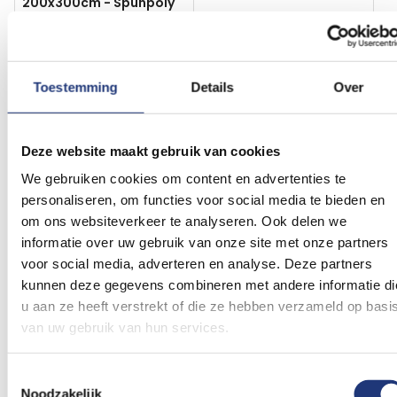
200x300cm - Spunpoly
66,90
Vanaf
29,71
Excl. BTW
Voor 16:00 besteld, dezelfde
Excl. BTW
dag verzonden
Levertijd 5 werkdagen
Toestemming
Details
Over
In winkelmand
Product bekijken
Voeg
Voeg
toe
toe
Deze website maakt gebruik van cookies
aan
aan
We gebruiken cookies om content en advertenties te
verlanglijst
verlanglij
personaliseren, om functies voor social media te bieden en
om ons websiteverkeer te analyseren. Ook delen we
informatie over uw gebruik van onze site met onze partners
voor social media, adverteren en analyse. Deze partners
kunnen deze gegevens combineren met andere informatie di
u aan ze heeft verstrekt of die ze hebben verzameld op basi
Spunpoly 165gr/m2
25x300cm
Spunpoly 165gr/m2
25x300cm
Wimpel Limburg
Wimpel Limburg
van uw gebruik van hun services.
25x300cm met stokje -
25x300cm met koord en
Spunpoly
lus - Spunpoly
24,75
24,75
Toestemmingsselectie
Excl. BTW
Excl. BTW
Noodzakelijk
Voor 16:00 besteld, dezelfde
Voor 16:00 besteld, dezelfde