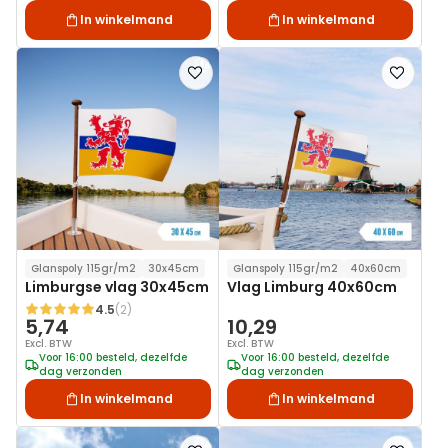
In winkelmand
In winkelmand
Voeg
Voeg
toe
toe
aan
aan
verlanglijst
verlanglij
Glanspoly 115gr/m2
30x45cm
Glanspoly 115gr/m2
40x60cm
Limburgse vlag 30x45cm
Vlag Limburg 40x60cm
4.5
(2)
Waardering:
5,74
10,29
Excl. BTW
Excl. BTW
Voor 16:00 besteld, dezelfde
Voor 16:00 besteld, dezelfde
dag verzonden
dag verzonden
In winkelmand
In winkelmand
Voeg
Voeg