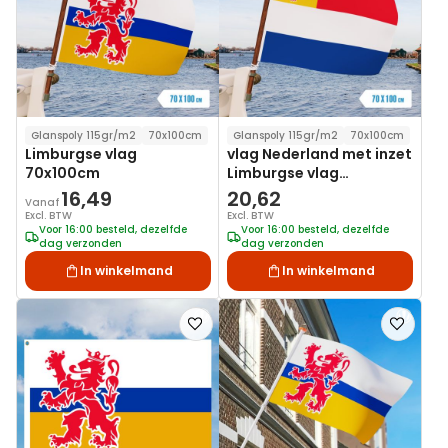
Glanspoly 115gr/m2
70x100cm
Glanspoly 115gr/m2
70x100cm
Limburgse vlag
vlag Nederland met inzet
70x100cm
Limburgse vlag
70x100cm
16,49
20,62
Vanaf
Excl. BTW
Excl. BTW
Voor 16:00 besteld, dezelfde
Voor 16:00 besteld, dezelfde
dag verzonden
dag verzonden
In winkelmand
In winkelmand
Voeg
Voeg
toe
toe
aan
aan
verlanglijst
verlanglij