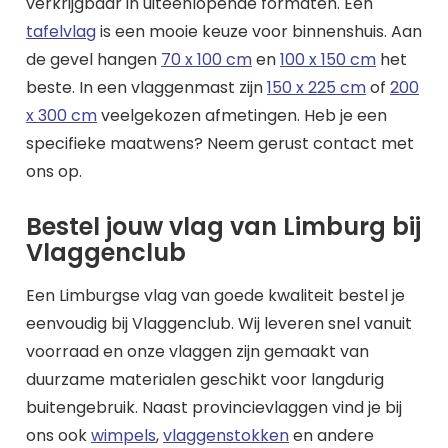
verkrijgbaar in uiteenlopende formaten. Een
tafelvlag
is een mooie keuze voor binnenshuis. Aan
de gevel hangen
70 x 100 cm
en
100 x 150 cm
het
beste. In een vlaggenmast zijn
150 x 225 cm
of
200
x 300 cm
veelgekozen afmetingen. Heb je een
specifieke maatwens? Neem gerust contact met
ons op.
Bestel jouw vlag van Limburg bij
Vlaggenclub
Een Limburgse vlag van goede kwaliteit bestel je
eenvoudig bij Vlaggenclub. Wij leveren snel vanuit
voorraad en onze vlaggen zijn gemaakt van
duurzame materialen geschikt voor langdurig
buitengebruik. Naast provincievlaggen vind je bij
ons ook
wimpels
,
vlaggenstokken
en andere