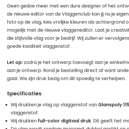
Geen gedoe meer met een dure designer of het ontwerp
de nieuwe editor van de Vlaggenclub kan jij nu je eigen
foto op de vlag, kies vrolijke kleuren als achtergrond of
mogelijk met de nieuwe vlaggeneditor. Laat je creativ
die stijlvolle vlag voor je bedrijf. Wij zullen er vervol
goede kwaliteit vlaggenstof.
Let op:
zodra je het ontwerp toevoegt aan je winkel
aan je ontwerp. Rond je bestelling direct af want ande
gaat. We zijn druk bezig om dit spoedig te verhelpen.
Specificaties
Wij drukken je vlag op vlaggenstof van
Glanspoly 1
vlaggenstof.
Wij drukken
full-color digitaal druk
. Dit geeft het mo
De vlag wordt rondom gezoomd, dubbel gestikt en a