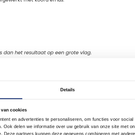
 dan het resultaat op een grote vlag.
p ware grootte zoals die op de vlag
e zijn dat je ontwerp geschikt is om te
an lage kwaliteit foto's en/of logo's.
Details
ken?
 te laten maken. Als je al een
 van cookies
en je bestand uploaden. Let op! Een
ent en advertenties te personaliseren, om functies voor social
geleverd in het juiste formaat. Alleen een
. Ook delen we informatie over uw gebruik van onze site met on
 drukbestand dan kunnen onze DTP'ers je
e. Deze partners kunnen deze gegevens combineren met andere i