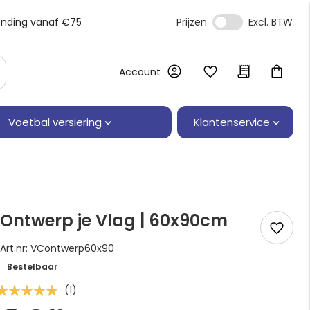
ending vanaf €75
Prijzen
Account
Klantenservice
Voetbal versiering
Ontwerp je Vlag | 60x90cm
Art.nr: VContwerp60x90
Bestelbaar
Waardering:
(1)
00
100
 of