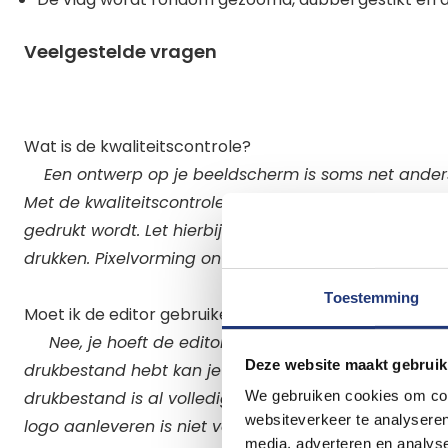
Veelgestelde vragen
Wat is de kwaliteitscontrole?
Een ontwerp op je beeldscherm is soms net anders
Met de kwaliteitscontrole zoom je in op je ontwerp o
gedrukt wordt. Let hierbij op pixelvorming om zeker t
drukken. Pixelvorming ontstaat vaak bij het uploaden v
Toestemming
Moet ik de editor gebruiken om een vlag te laten ma
Nee, je hoeft de editor niet te gebruiken om je vlag
Deze website maakt gebruik
drukbestand hebt kan je
hier
je bestelling plaatsen 
We gebruiken cookies om cont
drukbestand is al volledig klaar voor de druk en dus 
websiteverkeer te analyseren
logo aanleveren is niet voldoende. Heb je nog geen
media, adverteren en analys