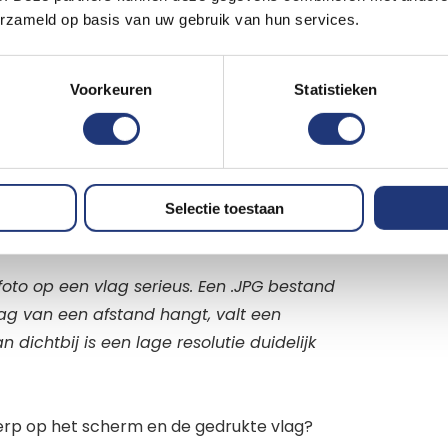
rengen wij wel extra kosten in rekening.
erzameld op basis van uw gebruik van hun services.
van je vlag
.
Voorkeuren
Statistieken
 een vlag. De editor heeft een
e ontwerp kan controleren. Let er wel op
Doorgaans is de vuistregel dat foto's
 een vlag. Foto's doorgestuurd via
Selectie toestaan
ende.
foto op een vlag serieus. Een .JPG bestand
vlag van een afstand hangt, valt een
dichtbij is een lage resolutie duidelijk
erp op het scherm en de gedrukte vlag?