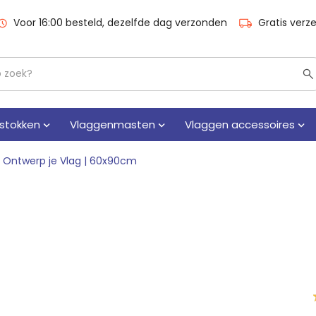
Voor 16:00 besteld, dezelfde dag verzonden
Gratis verz
stokken
Vlaggenmasten
Vlaggen accessoires
Ontwerp je Vlag | 60x90cm
1
%