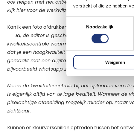
ook helpen met het ontwerpen van je vlag. Hiervoor b
verstrekt of die ze hebben v
Kijk hier voor de werkwijze voor het
laten ontwerpen 
Toestemmingsselectie
Kan ik een foto afdrukken op een vlag?
Noodzakelijk
Ja, de editor is geschikt om foto's af te drukken op
kwaliteitscontrole waarmee je zelf de kwaliteit van j
dat je een hoogkwaliteit foto gebruikt in je ontwerp. 
gemaakt met een digitale camera goed overkomen op
Weigeren
bijvoorbeeld whatsapp zijn vaak kwalitatief onvoldo
Neem de kwaliteitscontrole bij het uploaden van de 
is eigenlijk altijd van te lage kwaliteit. Wanneer de 
pixelachtige afbeelding mogelijk minder op, maar van 
zichtbaar.
Kunnen er kleurverschillen optreden tussen het ontw