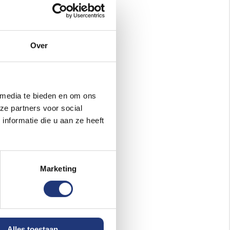
Vlag Flémalle
120x180cm
37,15
Vanaf
Excl. BTW
Levertijd 14 werkdagen
Over
In winkelmand
 media te bieden en om ons
ze partners voor social
nformatie die u aan ze heeft
Marketing
Alles toestaan