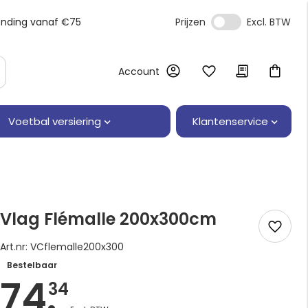
ending vanaf €75
Prijzen
Account
Klantenservice
Voetbal versiering
Vlag Flémalle 200x300cm
Art.nr: VCflemalle200x300
Bestelbaar
74.
34