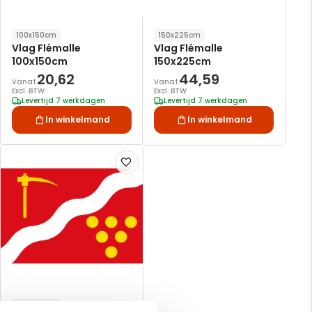
100x150cm
150x225cm
Vlag Flémalle
Vlag Flémalle
100x150cm
150x225cm
20,62
44,59
Vanaf
Vanaf
Excl. BTW
Excl. BTW
Levertijd 7 werkdagen
Levertijd 7 werkdagen
In winkelmand
In winkelmand
Voeg
toe
aan
verlanglijst
120x180cm