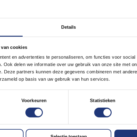
ht 6 of meer
n slijtvast
Details
 volgende werkdag in huis als deze besteld
ullen wij je vlag direct in productie nemen.
 van cookies
ent en advertenties te personaliseren, om functies voor social
 mastvlaggen? Stuur dan een vraag via
. Ook delen we informatie over uw gebruik van onze site met on
scherp geprijsde offerte. Wij verkopen
e. Deze partners kunnen deze gegevens combineren met andere i
erzameld op basis van uw gebruik van hun services.
ste formaat vlag nog niet in de shop
l kunnen wij binnen enkele dagen jouw
Voorkeuren
Statistieken
Selectie toestaan