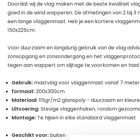
Doordat wij de vlag maken met de beste kwaliteit vla
goed in de wind wapperen. De afmetingen van 2 bij 3 m
een lange vlaggenmast. Heb je een kortere vlaggenma
150x225cm.
Voor duurzaam en langdurig gebruik van de vlag adviser
zonsopgang en zonsondergang en het vlaggenprotocol
tegen aan wappert om slijtage te voorkomen en haal 
Gebruik:
mastvlag voor vlaggenmast vanaf 7 meter
formaat:
200x300cm
Materiaal:
115gr/m2 glanspoly - duurzaam en kleur
Uitvoering:
Stevige vlaggenhaken, rondom gezoomd 
Montage:
Te hijsen in elke standaard vlaggenmast
Geschikt voor:
buiten