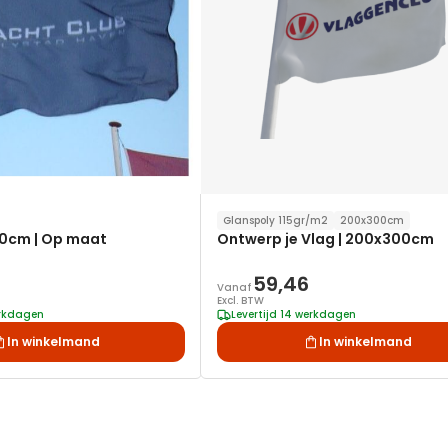
Glanspoly 115gr/m2
200x300cm
0cm | Op maat
Ontwerp je Vlag | 200x300cm
59,46
Vanaf
Excl. BTW
erkdagen
Levertijd 14 werkdagen
In winkelmand
In winkelmand