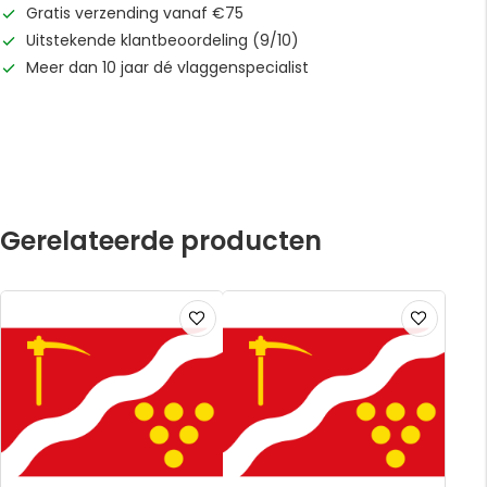
Gratis verzending vanaf €75
Uitstekende klantbeoordeling (9/10)
Meer dan 10 jaar dé vlaggenspecialist
Gerelateerde producten
Voeg
Voeg
toe
toe
aan
aan
verlanglijst
verlanglijst