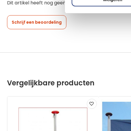
Dit artikel heeft nog geen beoordelingen.
Schrijf een beoordeling
Vergelijkbare producten
Voeg
toe
aan
verlanglijst