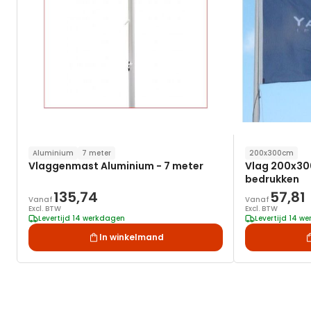
Aluminium
7 meter
200x300cm
Vlaggenmast Aluminium - 7 meter
Vlag 200x30
bedrukken
135,74
57,81
Vanaf
Vanaf
Excl. BTW
Excl. BTW
Levertijd 14 werkdagen
Levertijd 14 w
In winkelmand