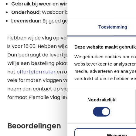
Gebruik bij weer en wind:
Strijk de vlag bij windkrac
Onderhoud:
Wasbaar bij 40 graden
Levensduur:
Bij goed gebruik is deze vlag lang kleur e
Toestemming
Hebben wij de vlag op voorraad dan heb je de vlag de
is voor 16:00. Hebben wij de vlag niet op voorraad dan z
Deze website maakt gebruik
Dan bedraagt de levertijd maximaal 7 werkdagen.
We gebruiken cookies om cont
Wil je een bestelling plaatsen van meer dan 10 grote
websiteverkeer te analyseren
het
offerteformulier
en ontvang binnen 1 werkdag een 
media, adverteren en analys
verstrekt of die ze hebben v
vele formaten vlaggen van Flemalle. Staat jouw gewen
neem dan contact op via info@vlaggenclub.nl. Meesta
Toestemmingsselectie
formaat Flemalle vlag leveren.
Noodzakelijk
Beoordelingen
Weigeren