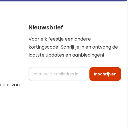
Nieuwsbrief
Voor elk feestje een andere
kortingscode! Schrijf je in en ontvang de
laatste updates en aanbiedingen!
Abonneer
Inschrijven
u
op
kbaar van
onze
nieuwsbrief