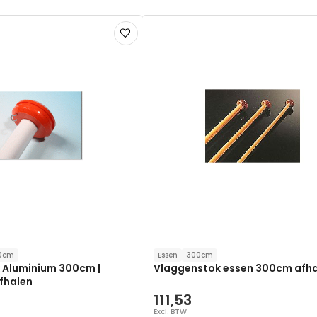
Voeg
toe
aan
verlanglijst
0cm
Essen
300cm
 Aluminium 300cm |
Vlaggenstok essen 300cm afh
afhalen
111,53
Excl. BTW