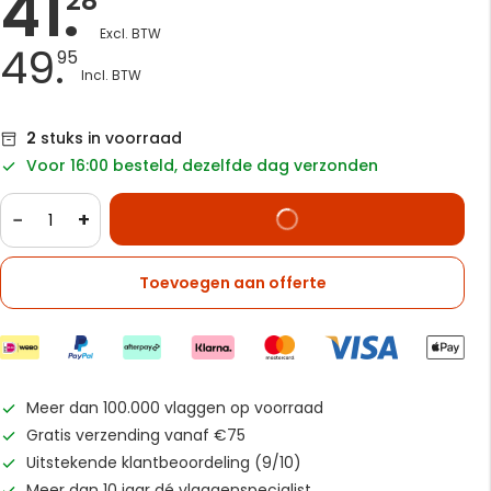
41.
28
49.
95
2
stuks in voorraad
Voor 16:00 besteld, dezelfde dag verzonden
−
+
Toevoegen aan offerte
Meer dan 100.000 vlaggen op voorraad
Gratis verzending vanaf €75
Uitstekende klantbeoordeling (9/10)
Meer dan 10 jaar dé vlaggenspecialist