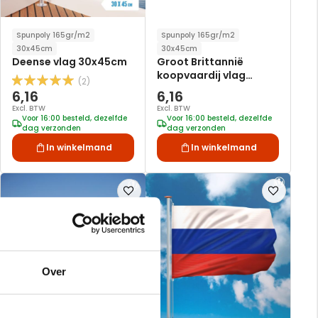
Spunpoly 165gr/m2
Spunpoly 165gr/m2
30x45cm
30x45cm
Deense vlag 30x45cm
Groot Brittannië
koopvaardij vlag
(2)
Waardering:
30x45cm
6,16
6,16
100
100
% of
Excl. BTW
Excl. BTW
Voor 16:00 besteld, dezelfde
Voor 16:00 besteld, dezelfde
dag verzonden
dag verzonden
In winkelmand
In winkelmand
Voeg
Voeg
toe
toe
aan
aan
verlanglijst
verlanglijst
Over