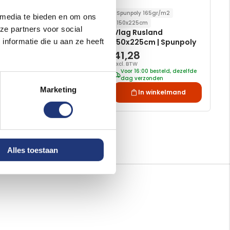
Spunpoly 165gr/m2
30x45cm
 media te bieden en om ons
Piratenvlag 30x45cm
150x225cm
ze partners voor social
Vlag Rusland
nformatie die u aan ze heeft
150x225cm | Spunpoly
4,92
41,28
Excl. BTW
Excl. BTW
Voor 16:00 besteld, dezelfde
Voor 16:00 besteld, dezelfde
dag verzonden
dag verzonden
Marketing
In winkelmand
In winkelmand
Alles toestaan