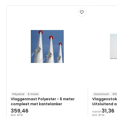
Voeg
toe
aan
verlanglijst
Polyester
6 meter
Aluminium
30
Vlaggenmast Polyester - 6 meter
Vlaggenstok
compleet met kantelanker
Uitsluitend 
359,46
31,36
Vanaf
Excl. BTW
Excl. BTW