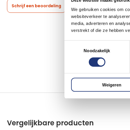
Deze website maakt gebruik
Schrijf een beoordeling
We gebruiken cookies om cont
websiteverkeer te analyseren
media, adverteren en analys
verstrekt of die ze hebben v
Toestemmingsselectie
Noodzakelijk
Weigeren
Vergelijkbare producten