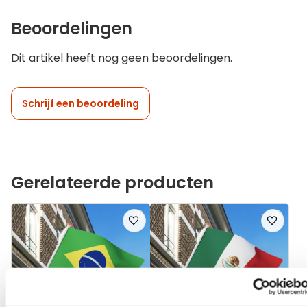
Beoordelingen
Dit artikel heeft nog geen beoordelingen.
Schrijf een beoordeling
Gerelateerde producten
Voeg
Voeg
toe
toe
aan
aan
verlanglijst
verlanglij