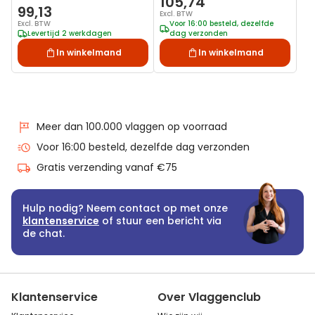
105,74
99,13
Afhalen )
Excl. BTW
Excl. BTW
Voor 16:00 besteld, dezelfde
Levertijd 2 werkdagen
dag verzonden
In winkelmand
In winkelmand
Meer dan 100.000 vlaggen op voorraad
Voor 16:00 besteld, dezelfde dag verzonden
Gratis verzending vanaf €75
Hulp nodig? Neem contact op met onze
klantenservice
of stuur een bericht via
de chat.
Klantenservice
Over Vlaggenclub