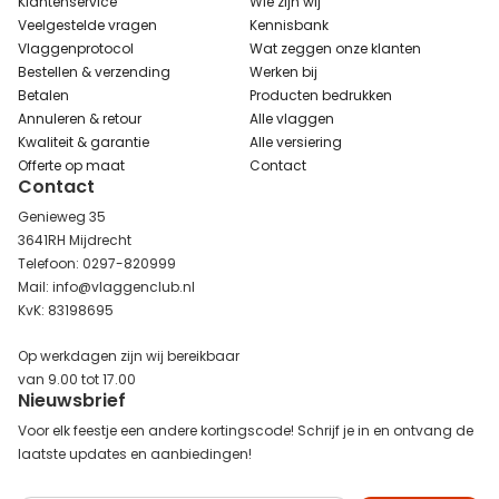
Klantenservice
Wie zijn wij
Veelgestelde vragen
Kennisbank
Vlaggenprotocol
Wat zeggen onze klanten
Bestellen & verzending
Werken bij
Betalen
Producten bedrukken
Annuleren & retour
Alle vlaggen
Kwaliteit & garantie
Alle versiering
Offerte op maat
Contact
Contact
Genieweg 35
3641RH Mijdrecht
Telefoon: 0297-820999
Mail: info@vlaggenclub.nl
KvK: 83198695
Op werkdagen zijn wij bereikbaar
van 9.00 tot 17.00
Nieuwsbrief
Voor elk feestje een andere kortingscode! Schrijf je in en ontvang de
laatste updates en aanbiedingen!