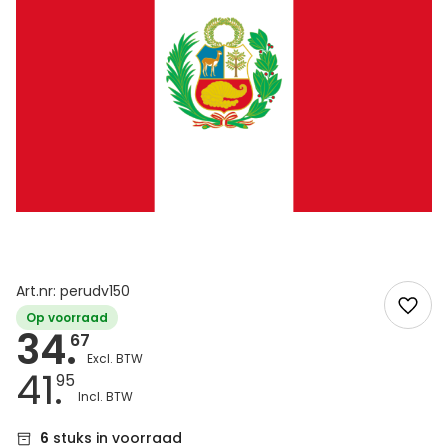
Art.nr: perudv150
Op voorraad
34.
67
41.
95
6
stuks in voorraad