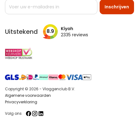
Abonneer
Inschrijven
u
op
onze
nieuwsbrief
Uitstekend
8.9
2335
reviews
Copyright © 2026 - Vlaggenclub B.V.
Algemene voorwaarden
Privacyverklaring
Volg ons