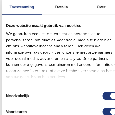
Toestemming
Details
Over
Spunpoly 165gr/m2
100x150cm
Spunpoly 165gr/m2
100x150cm
vlag Brazilie 100x150cm -
Vlag Mexico 100x150cm -
Deze website maakt gebruik van cookies
Spunpoly
Spunpoly
34,67
34,67
We gebruiken cookies om content en advertenties te
Excl. BTW
Excl. BTW
personaliseren, om functies voor social media te bieden en
Voor 16:00 besteld, dezelfde
Voor 16:00 besteld, dezelfde
dag verzonden
dag verzonden
om ons websiteverkeer te analyseren. Ook delen we
informatie over uw gebruik van onze site met onze partners
In winkelmand
In winkelmand
voor social media, adverteren en analyse. Deze partners
Voeg
Voeg
kunnen deze gegevens combineren met andere informatie di
toe
toe
u aan ze heeft verstrekt of die ze hebben verzameld op basi
aan
aan
van uw gebruik van hun services.
verlanglijst
verlanglij
Toestemmingsselectie
Noodzakelijk
Voorkeuren