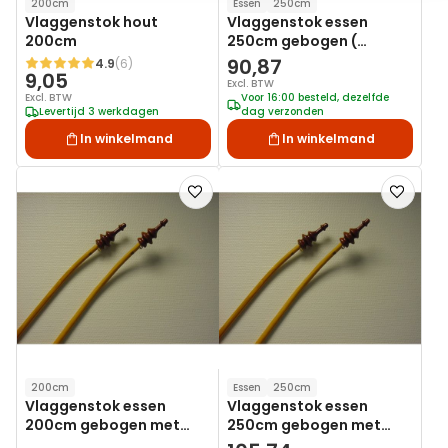
200cm
Essen
250cm
Vlaggenstok hout
Vlaggenstok essen
200cm
250cm gebogen (
Uitsluitend Afhalen )
90,87
4.9
(6)
Waardering:
9,05
Excl. BTW
Excl. BTW
Voor 16:00 besteld, dezelfde
Levertijd 3 werkdagen
dag verzonden
In winkelmand
In winkelmand
Voeg
Voeg
toe
toe
aan
aan
verlanglijst
verlanglij
200cm
Essen
250cm
Vlaggenstok essen
Vlaggenstok essen
200cm gebogen met
250cm gebogen met
sierknop
sierknop ( Uitsluitend