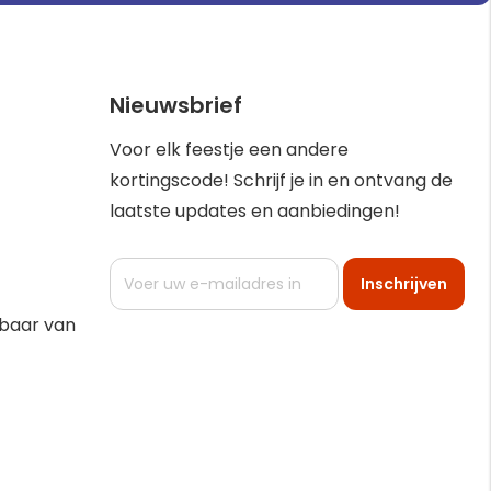
Nieuwsbrief
Voor elk feestje een andere
kortingscode! Schrijf je in en ontvang de
laatste updates en aanbiedingen!
Abonneer
Inschrijven
u
op
kbaar van
onze
nieuwsbrief