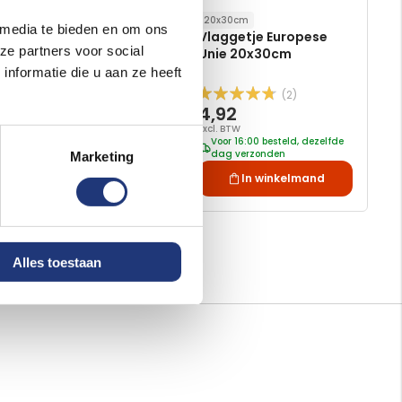
Spunpoly 165gr/m2
20x30cm
 media te bieden en om ons
Vlaggetje Europese
20x30cm
ze partners voor social
Vlaggetje Schotland
Unie 20x30cm
20x30cm
nformatie die u aan ze heeft
(2)
(2)
Waardering:
Waardering:
5,74
4,92
100
100
90
100
% of
% of
Excl. BTW
Excl. BTW
Voor 16:00 besteld, dezelfde
Voor 16:00 besteld, dezelfde
dag verzonden
dag verzonden
Marketing
In winkelmand
In winkelmand
Alles toestaan