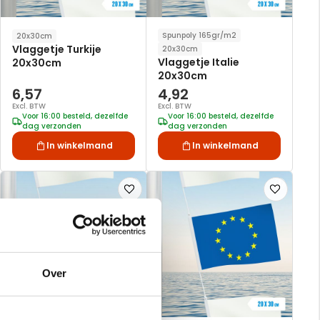
Spunpoly 165gr/m2
20x30cm
Vlaggetje Turkije
20x30cm
Vlaggetje Italie
20x30cm
20x30cm
6,57
4,92
Excl. BTW
Excl. BTW
Voor 16:00 besteld, dezelfde
Voor 16:00 besteld, dezelfde
dag verzonden
dag verzonden
In winkelmand
In winkelmand
Voeg
Voeg
toe
toe
aan
aan
verlanglijst
verlanglijst
Over