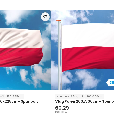
Voeg
toe
aan
verlanglijst
/m2
150x225cm
Spunpoly 165gr/m2
200x300cm
150x225cm - Spunpoly
Vlag Polen 200x300cm - Spunp
60,29
Excl. BTW