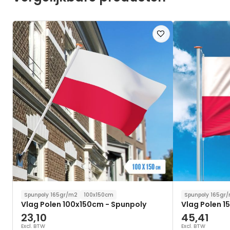
Voeg
toe
aan
verlanglijst
Spunpoly 165gr/m2
100x150cm
Spunpoly 165gr
Vlag Polen 100x150cm - Spunpoly
Vlag Polen 
23,10
45,41
Excl. BTW
Excl. BTW