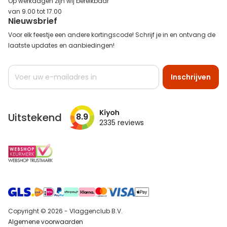
Op werkdagen zijn wij bereikbaar
van 9.00 tot 17.00
Nieuwsbrief
Voor elk feestje een andere kortingscode! Schrijf je in en ontvang de
laatste updates en aanbiedingen!
Abonneer
Inschrijven
u
op
onze
nieuwsbrief
Uitstekend
8.9
2335
reviews
Copyright © 2026 - Vlaggenclub B.V.
Algemene voorwaarden