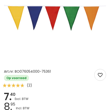
Art.nr: BO076054000-75361
Op voorraad
Waardering:
(2)
90
100
% of
7.
40
8.
95