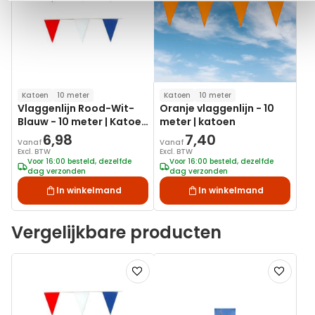
Katoen
10 meter
Katoen
10 meter
Vlaggenlijn Rood-Wit-
Oranje vlaggenlijn - 10
Blauw - 10 meter | Katoen
meter | katoen
look
6,98
7,40
Vanaf
Vanaf
Excl. BTW
Excl. BTW
Voor 16:00 besteld, dezelfde
Voor 16:00 besteld, dezelfde
dag verzonden
dag verzonden
In winkelmand
In winkelmand
Vergelijkbare producten
Voeg
Voeg
toe
toe
aan
aan
verlanglijst
verlanglij