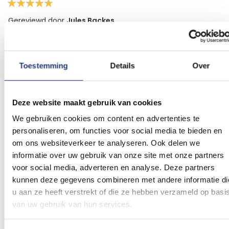
100%
Gereviewd door
Jules Backes
Gepost op
03-08-2022
Degelijk product, snelle service!
Voor de tweede zomer op rij deze vlaggenlijnen
Toestemming
Details
Over
besteld. Kwaliteit is goed, ze gaan een hele zomer
mee en ze waren weer in no-time in huis.
Deze website maakt gebruik van cookies
We gebruiken cookies om content en advertenties te
personaliseren, om functies voor social media te bieden en
om ons websiteverkeer te analyseren. Ook delen we
Schrijf een beoordeling
informatie over uw gebruik van onze site met onze partners
voor social media, adverteren en analyse. Deze partners
kunnen deze gegevens combineren met andere informatie di
u aan ze heeft verstrekt of die ze hebben verzameld op basi
Gerelateerde producten
van uw gebruik van hun services.
Voeg
Voeg