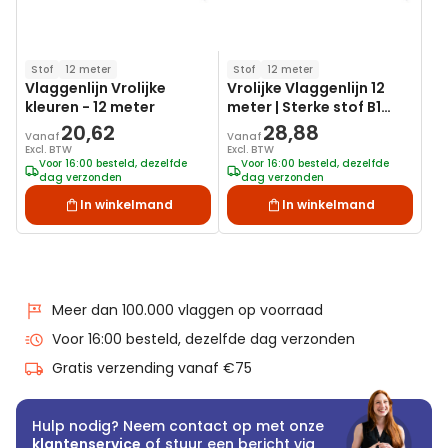
Stof
12 meter
Stof
12 meter
Vlaggenlijn Vrolijke
Vrolijke Vlaggenlijn 12
kleuren - 12 meter
meter | Sterke stof B1
Brandvertragend
20,62
28,88
Vanaf
Vanaf
Excl. BTW
Excl. BTW
Voor 16:00 besteld, dezelfde
Voor 16:00 besteld, dezelfde
dag verzonden
dag verzonden
In winkelmand
In winkelmand
Meer dan 100.000 vlaggen op voorraad
Voor 16:00 besteld, dezelfde dag verzonden
Gratis verzending vanaf €75
Hulp nodig? Neem contact op met onze
klantenservice
of stuur een bericht via