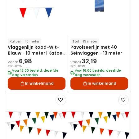
Katoen
10 meter
Stof
13 meter
Vlaggenlijn Rood-Wit-
Pavoiseerlijn met 40
Blauw - 10 meter | Katoen
Seinvlaggen - 13 meter
look
6,98
32,19
Vanaf
Vanaf
Excl. BTW
Excl. BTW
Voor 16:00 besteld, dezelfde
Voor 16:00 besteld, dezelfde
dag verzonden
dag verzonden
In winkelmand
In winkelmand
Voeg
Voeg
toe
toe
aan
aan
verlanglijst
verlanglij