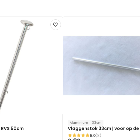
Voeg
toe
aan
verlanglijst
Aluminium
33cm
 RVS 50cm
Vlaggenstok 33cm | voor op de
5.0
(8)
Waardering: