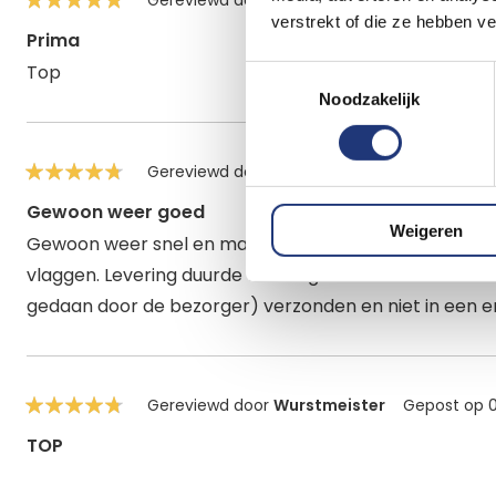
Gereviewd door
Helma Scholten
Gepost o
verstrekt of die ze hebben v
100%
Prima
Top
Toestemmingsselectie
Noodzakelijk
Gereviewd door
Jolanda Kerk
Gepost op
2
90%
Gewoon weer goed
Weigeren
Gewoon weer snel en makkelijk kunnen bestellen. Groo
vlaggen. Levering duurde wel langer dan normaal. Werd
gedaan door de bezorger) verzonden en niet in een e
Gereviewd door
Wurstmeister
Gepost op
90%
TOP