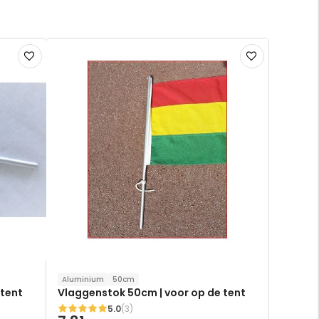
Voeg
Voeg
toe
toe
aan
aan
verlanglijst
verlanglijst
Aluminium
50cm
 tent
Vlaggenstok 50cm | voor op de tent
5.0
(3)
Waardering: