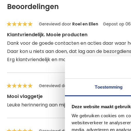
Beoordelingen
Gereviewd door
Roel en Ellen
Gepost op
06
100%
Klantvriendelijk. Mooie producten
Dank voor de goede contacten en acties daar waar he
Daar kon u niets aan doen, dat lag aan de bezorgdiens
Erg klantvriendelijk en mooie producten! Zeer tevrede
Gereviewd door
Wim Enzerink
Gepost op
1
Toestemming
100%
Mooi vlaggetje
Leuke herinnering aan mijn geboorte streek.
Deze website maakt gebruik
We gebruiken cookies om cont
websiteverkeer te analyseren
media, adverteren en analys