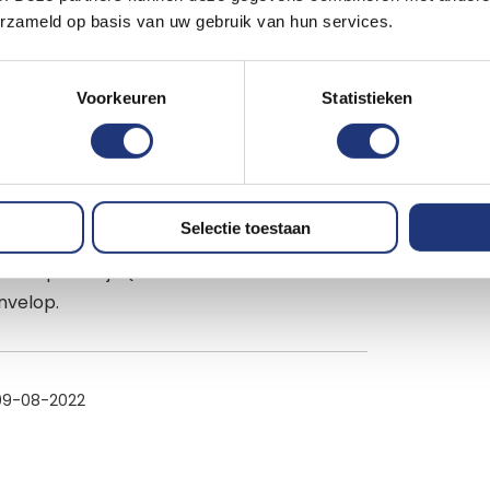
p
06-06-2025
erzameld op basis van uw gebruik van hun services.
Voorkeuren
Statistieken
6-08-2022
Selectie toestaan
t assortiment, ook in niet alledaagse
 als pakketje (dat wel in de brievenbus is
nvelop.
09-08-2022