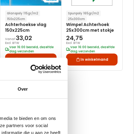
Glanspoly 115gr/m2
Spunpoly 165gr/m2
150x225cm
25x300cm
Achterhoekse vlag
Wimpel Achterhoek
150x225cm
25x300cm met stokje
33,02
24,75
Vanaf
Excl. BTW
Excl. BTW
Voor 16:00 besteld, dezelfde
Voor 16:00 besteld, dezelfde
dag verzonden
dag verzonden
In winkelmand
In winkelmand
Over
 media te bieden en om ons
ze partners voor social
nformatie die u aan ze heeft