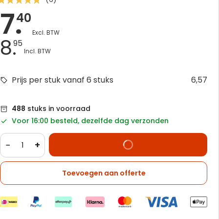
7.
3
100
 of
40
8.
95
Prijs per stuk vanaf 6 stuks
6,57
488
stuks in voorraad
Voor 16:00 besteld, dezelfde dag verzonden
−
+
Toevoegen aan offerte