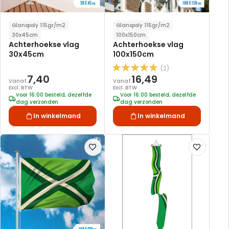
Glanspoly 115gr/m2
Glanspoly 115gr/m2
30x45cm
100x150cm
Achterhoekse vlag
Achterhoekse vlag
30x45cm
100x150cm
(2)
Waardering:
7,40
16,49
100
100
% of
Vanaf
Vanaf
Excl. BTW
Excl. BTW
Voor 16:00 besteld, dezelfde
Voor 16:00 besteld, dezelfde
dag verzonden
dag verzonden
In winkelmand
In winkelmand
Voeg
Voeg
toe
toe
aan
aan
verlanglijst
verlanglijst