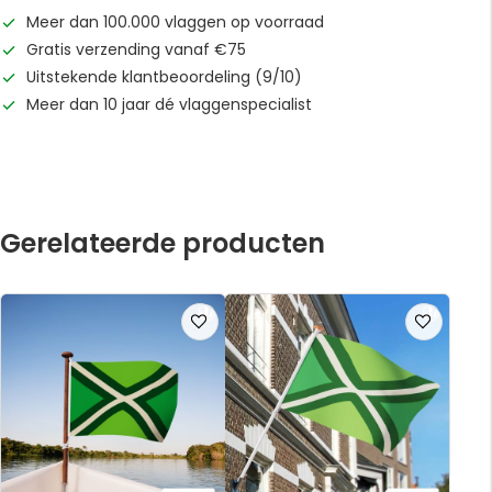
Meer dan 100.000 vlaggen op voorraad
Gratis verzending vanaf €75
Uitstekende klantbeoordeling (9/10)
Meer dan 10 jaar dé vlaggenspecialist
Gerelateerde producten
Voeg
Voeg
toe
toe
aan
aan
verlanglijst
verlanglijst