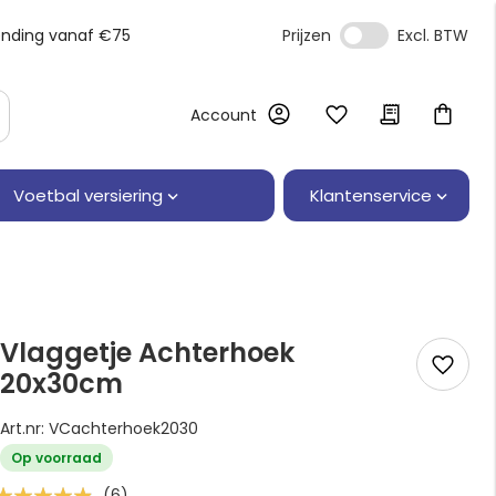
ending vanaf €75
Prijzen
Account
Klantenservice
Voetbal versiering
Vlaggetje Achterhoek
20x30cm
Art.nr: VCachterhoek2030
Op voorraad
Waardering:
(6)